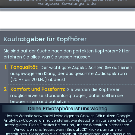
verfügbaren Bewertungen wider.
Kaufratgeber für Kopfhörer
Sie sind auf der Suche nach den perfekten Kopfhörern? Hier
erfahren Sie alles, was Sie wissen müssen
Tonqualität:
Der wichtigste Aspekt. Achten Sie auf einen
ausgewogenen Klang, der das gesamte Audiospektrum
(20 Hz bis 20 kHz) abdeckt.
Komfort und Passform:
Sie werden die Kopfhörer
möglicherweise stundenlang tragen, daher sollten sie
bequem sein und gut sitzen.
Deine Privatsphäre ist uns wichtig
Kopfhörertyp:
In-Ear, On-Ear oder Over-Ear? Jeder Typ
Unsere Website verwendet keine eigenen Cookies. Wir nutzen Google
hat seine Vor- und Nachteile. Wählen Sie entsprechend
Analytics-Cookies, um zu verstehen, wie Besucher mit unserer Website
Ihren Vorlieben.
interagieren. Diese Cookies helfen uns, unsere Website zu verbessern.
Wir würden uns freuen, wenn Sie auf „OK“ klicken, um uns zu
Mit Kabel oder kabellos:
Kabellose Kopfhörer bieten
unterstützen. Sie können dies jedoch auch ablehnen, ohne dass dies