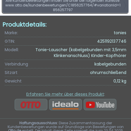
Alle Kundenbewertungen finden Sie unter der folgenden Adresse:
www.otto.de/kundenbewertungen/C1856257764/#variationId=1
856257797
Produktdetails:
Marke:
tonies
GTIN:
4251192137746
Modell:
Tonie-Lauscher (kabelgebunden mit 3,5mm
Klinkenanschluss) Kinder-Kopfhörer
Verbindung
kabelgebunden
Sitzart
ohrumschließend
Gewicht
0,12 kg
Erfahren Sie mehr über dieses Produkt
:
Haftungsausschluss:
Diese Zusammenfassung der
Kundenbewertungen wurde auf Grundlage von Bewertungen von
Otto.de
erstellt. Der Inhalt dieser Seite spiegelt die zum 23.04.2025