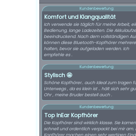
Kundenbewertung:
Komfort und Klangqualität
Ich verwende sie täglich für meine Arbeit, e
Bedienung, lange Ladezeiten. Die Akkulaufzei
beeindruckend. Nach dem vollständigen Au
können diese Bluetooth-Kopfhörer mehrer
halten, bevor sie aufgeladen werden. Ich
empfehle es .
Kundenbewertung:
Stylisch 🤩
Schöne Kopfhörer.. auch Ideal zum tragen f
Unterwegs , da es klein ist .. hält sich sehr gu
Ohr , meine Bruder bestell auch .
Kundenbewertung:
Top InEar Kopfhörer
Die Kopfhörer sind wirklich klasse. Sie kamen
schnell und ordentlich verpackt bei mir am. 
Kopfhörer machen einen sehr wertigen Eind