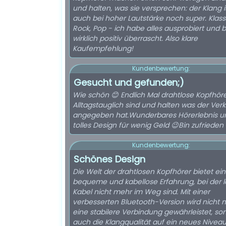
und halten, was sie versprechen: der Klang i
auch bei hoher Lautstärke noch super. Klassi
Rock, Pop - ich habe alles ausprobiert und b
wirklich positiv überrascht. Also klare
Kaufempfehlung!
Kundenbewertung:
Gesucht und gefunden;)
Wie schön 😊 Endlich Mal drahtlose Kopfhöre
Alltagstauglich sind und halten was der Ver
angegeben hat.Wunderbares Hörerlebnis u
tolles Design für wenig Geld 😉Bin zufrieden
Kundenbewertung:
Schönes Design
Die Welt der drahtlosen Kopfhörer bietet ei
bequeme und kabellose Erfahrung, bei der l
Kabel nicht mehr im Weg sind. Mit einer
verbesserten Bluetooth-Version wird nicht n
eine stabilere Verbindung gewährleistet, so
auch die Klangqualität auf ein neues Nivea