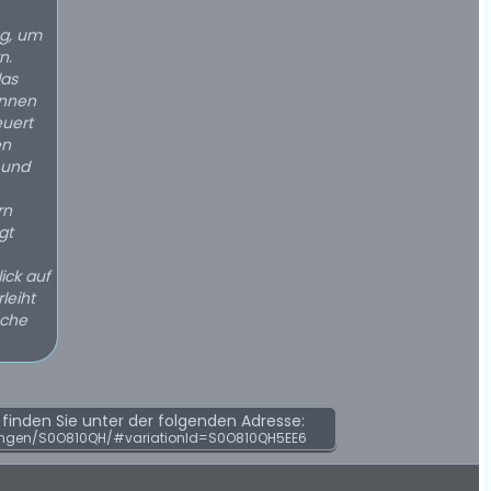
ng, um
n.
das
önnen
uert
en
 und
rn
gt
ick auf
leiht
sche
inden Sie unter der folgenden Adresse:
ngen/S0O810QH/#variationId=S0O810QH5EE6