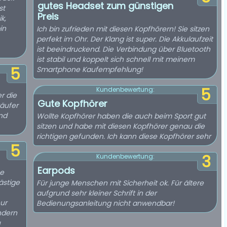
gutes Headset zum günstigen
st
Preis
k,
in
Ich bin zufrieden mit diesen Kopfhörern! Sie sitzen
perfekt im Ohr. Der Klang ist super. Die Akkulaufzeit
ist beeindruckend. Die Verbindung über Bluetooth
ist stabil und koppelt sich schnell mit meinem
5
Smartphone Kaufempfehlung!
5
Kundenbewertung:
r die
Gute Kopfhörer
käufer
nd
Wollte Kopfhörer haben die auch beim Sport gut
sitzen und habe mit diesen Kopfhörer genau die
richtigen gefunden. Ich kann diese Kopfhörer sehr
5
3
Kundenbewertung:
Earpods
ne
ästige
Für junge Menschen mit Sicherheit ok. Für ältere
aufgrund sehr kleiner Schrift in der
ur
Bedienungsanleitung nicht anwendbar!
ndern
u