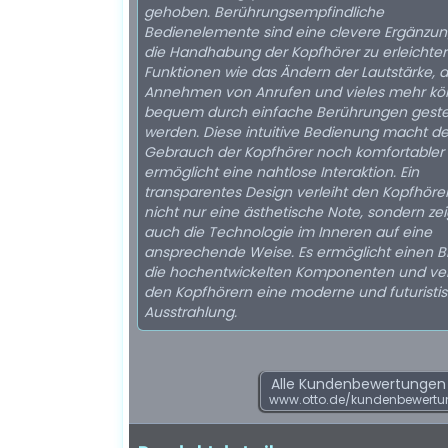
gehoben. Berührungsempfindliche
Bedienelemente sind eine clevere Ergänzu
die Handhabung der Kopfhörer zu erleichter
Funktionen wie das Ändern der Lautstärke, 
Annehmen von Anrufen und vieles mehr k
bequem durch einfache Berührungen geste
werden. Diese intuitive Bedienung macht d
Gebrauch der Kopfhörer noch komfortabler
ermöglicht eine nahtlose Interaktion. Ein
transparentes Design verleiht den Kopfhöre
nicht nur eine ästhetische Note, sondern zei
auch die Technologie im Inneren auf eine
ansprechende Weise. Es ermöglicht einen Bl
die hochentwickelten Komponenten und ver
den Kopfhörern eine moderne und futuristi
Ausstrahlung.
Alle Kundenbewertungen f
www.otto.de/kundenbewertu