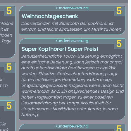
5
5
Kundenbewertung:
Weihnachtsgeschenk
infache
Das verbinden mit Bluetooth der Kopfhörer ist
t ist
einfach und leicht einzusetzen um Musik zu hören
fladen
e Tage
5
Kundenbewertung:
Super Kopfhörer! Super Preis!
Benutzerfreundliche Touch-Steuerung ermöglicht
eine einfache Bedienung, kann jedoch manchmal
5
durch unbeabsichtigte Berührungen ausgelöst
werden. Effektive Geräuschunterdrückung sorgt
ür
für ein erstklassiges Hörerlebnis, wobei einige
t im
Umgebungsgeräusche möglicherweise noch leicht
wahrnehmbar sind. Ein ansprechendes Design und
hoher Tragekomfort tragen zu einer positiven
5
Gesamterfahrung bei. Lange Akkulaufzeit für
stundenlanges Musikhören oder Anrufe, je nach
Nutzung.
Die
5
Kundenbewertung:
ruck