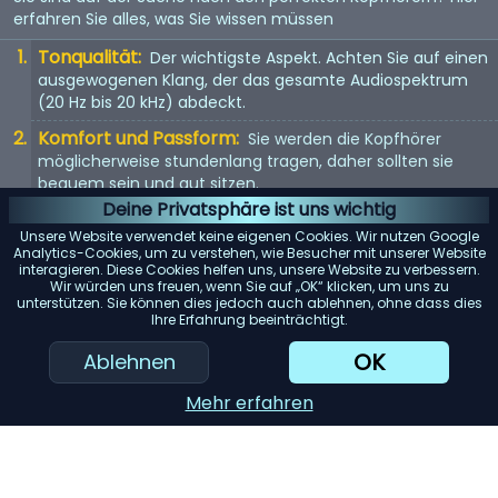
erfahren Sie alles, was Sie wissen müssen
Tonqualität:
Der wichtigste Aspekt. Achten Sie auf einen
ausgewogenen Klang, der das gesamte Audiospektrum
(20 Hz bis 20 kHz) abdeckt.
Komfort und Passform:
Sie werden die Kopfhörer
möglicherweise stundenlang tragen, daher sollten sie
bequem sein und gut sitzen.
Deine Privatsphäre ist uns wichtig
Kopfhörertyp:
In-Ear, On-Ear oder Over-Ear? Jeder Typ
Unsere Website verwendet keine eigenen Cookies. Wir nutzen Google
hat seine Vor- und Nachteile. Wählen Sie entsprechend
Analytics-Cookies, um zu verstehen, wie Besucher mit unserer Website
Ihren Vorlieben.
interagieren. Diese Cookies helfen uns, unsere Website zu verbessern.
Wir würden uns freuen, wenn Sie auf „OK“ klicken, um uns zu
Mit Kabel oder kabellos:
Kabellose Kopfhörer bieten
unterstützen. Sie können dies jedoch auch ablehnen, ohne dass dies
Ihre Erfahrung beeinträchtigt.
Bewegungsfreiheit, aber kabelgebundene Kopfhörer
bieten in der Regel eine bessere Tonqualität.
OK
Ablehnen
KI-Einkaufsassistent
Mehr erfahren