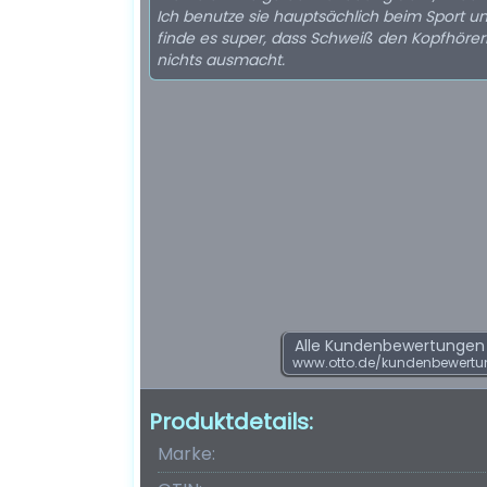
Ich benutze sie hauptsächlich beim Sport u
finde es super, dass Schweiß den Kopfhörer
nichts ausmacht.
Alle Kundenbewertungen f
www.otto.de/kundenbewertu
Produktdetails:
Marke: