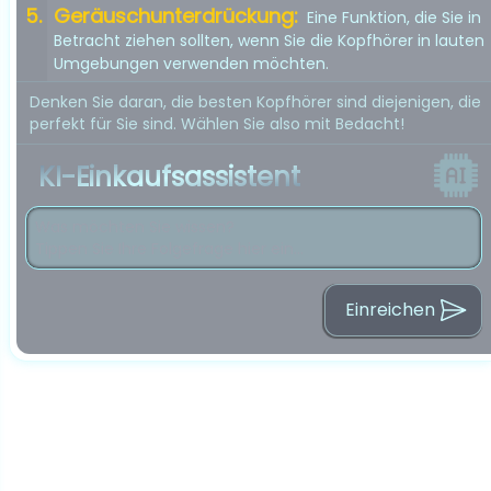
Geräuschunterdrückung:
Eine Funktion, die Sie in
Betracht ziehen sollten, wenn Sie die Kopfhörer in lauten
Umgebungen verwenden möchten.
Denken Sie daran, die besten Kopfhörer sind diejenigen, die
perfekt für Sie sind. Wählen Sie also mit Bedacht!
KI-Einkaufsassistent
Einreichen