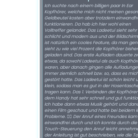
Ich suchte nach einem billigen paar In Ear
Kopfhörer, welche mich nicht meinen gesa
Geldbeutel kosten aber trotzdem einwandfr
funktionieren. Da hab ich hier wohl einen
Volltreffer gelandet. Das Ladeetui sieht sehr
schlicht und modern aus und der Bildschirm
ist natürlich ein cooles Feature, da man ge
sieht zu wie viel Prozent die Kopfhörer bisher
geladen sind. Das erste Aufladen dauerte z
etwas, da sowohl Ladeetui als auch Kopfhöre
waren, aber danach gingen alle Aufladung
immer ziemlich schnell bzw. so, dass es mich
gestört hatte. Das Ladeetui ist schön leicht 
klein, sodass man es gut in der Hosentasch
tragen kann. Das 1. Verbinden der Kopfhörer mit
dem Handy hat sehr schnell und gut funktion
Ich habe dann etwas Musik gehört und dan
einen Film geschaut und hatte bei beidem 
Probleme. 👍🏼 Der Anruf eines Freundes ka
einwandfrei durch und ich konnte durch die
Touch-Steuerung den Anruf leicht annehmen.
der Anleitung ist gut beschrieben, wie die T