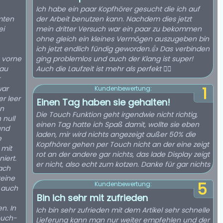
Ich habe ein paar Kopfhörer gesucht die ich auf
mten
der Arbeit benutzen kann. Nachdem dies jetzt
ei
mein dritter Versuch war ein paar zu bekommen
ohne gleich ein kleines Vermögen auszugeben bin
ich jetzt endlich fündig geworden.👍 Das verbinden
 vorne
ging problemlos und auch der Klang ist super!
nau
Auch die Laufzeit ist mehr als perfekt 👌🏻
war
1
Kundenbewertung:
r leer
Einen Tag haben sie gehalten!
en
Die Touch Funktion geht irgendwie nicht richtig,
 null
einen Tag hatte ich Spaß damit, wollte sie eben
und
laden, mir wird nichts angezeigt außer 50% die
e
Kopfhörer gehen per Touch nicht an der eine zeigt
rot an der andere gar nichts, das lade Display zeigt
iert.
er nicht, also echt zum kotzen. Danke für gar nichts
ach
keine
5
Kundenbewertung:
m auch
Bin ich sehr mit zufrieden
 In
Ich bin sehr zufrieden mit dem Artikel sehr schnelle
ouch-
Lieferung kann man nur weiter empfehlen und der