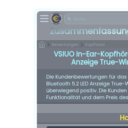
Zusammenfassung
Bewertungen
Kopfhörer
VSIUO In-Ear-Kopfhöre
Anzeige True-Wi
Die Kundenbewertungen für das 
Bluetooth 5.2 LED Anzeige True-
überwiegend positiv. Die Kunden 
Funktionalität und dem Preis des
H