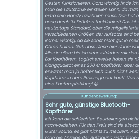
Gesten funktionieren. Ganz wichtig finde ich
man die Lautstärke einstellen kann, da man
extra sein Handy rausholen muss. Das hat h
auch durch 3x Drücken funktioniert! Das ist zwar
heutzutage Standard, aber die mitgelieferte
verschiedenen Größen der Aufsätze sind be
immer wichtig, da sie sonst nicht gut in mei
Ohren halten. Gut, dass diese hier dabei ware
Alles in allem bin ich sehr zufrieden mit den 
Ear Kopfhörern. Logischerweise haben sie ni
Klangqualität eines 200 € Kopfhörer, aber d
erwartet man ja hoffentlich auch nicht we
Kopfhörer in dem Preissegment kauft. Von m
eine Kaufempfehlung! 😁
Kundenbewertung:
Sehr gute, günstige Bluetooth-
Kopfhörer
Ich kann die schlechten Beurteilungen nicht
nachvollziehen. Für den Preis sind sie einwan
Guter Sound, es gibt nichts zu meckern. Auc
man die Anzeige der Aufladung sieht, finde i