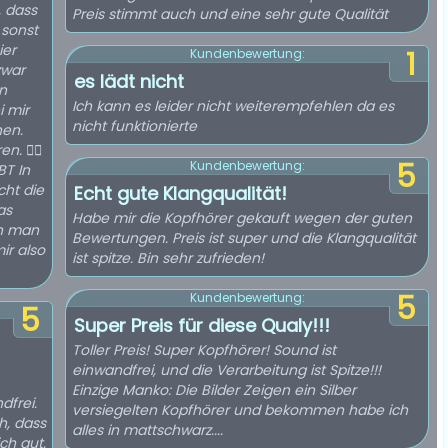
, dass
Preis stimmt auch und eine sehr gute Qualität
 sonst
ier
1
Kundenbewertung:
es lädt nicht
n
Ich kann es leider nicht weiterempfehlen da es
i mir
nicht funktionierte
nen.
n. 👌🏼
5
Kundenbewertung:
BT In
cht die
Echt gute Klangqualität!
as
Habe mir die Kopfhörer gekauft wegen der guten
nn man
Bewertungen. Preis ist super und die Klangqualität
ir also
ist spitze. Bin sehr zufrieden!
5
Kundenbewertung:
5
Super Preis für diese Qualy!!!
Toller Preis! Super Kopfhörer! Sound ist
einwandfrei, und die Verarbeitung ist Spitze!!!
Einzige Manko: Die Bilder Zeigen ein Silber
dfrei.
versiegelten Kopfhörer und bekommen habe ich
h, dass
alles in mattschwarz....
ch gut.