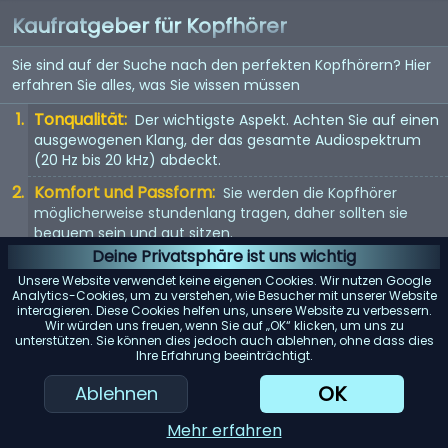
Kaufratgeber für Kopfhörer
Sie sind auf der Suche nach den perfekten Kopfhörern? Hier
erfahren Sie alles, was Sie wissen müssen
Tonqualität:
Der wichtigste Aspekt. Achten Sie auf einen
ausgewogenen Klang, der das gesamte Audiospektrum
(20 Hz bis 20 kHz) abdeckt.
Komfort und Passform:
Sie werden die Kopfhörer
möglicherweise stundenlang tragen, daher sollten sie
bequem sein und gut sitzen.
Deine Privatsphäre ist uns wichtig
Kopfhörertyp:
In-Ear, On-Ear oder Over-Ear? Jeder Typ
Unsere Website verwendet keine eigenen Cookies. Wir nutzen Google
hat seine Vor- und Nachteile. Wählen Sie entsprechend
Analytics-Cookies, um zu verstehen, wie Besucher mit unserer Website
Ihren Vorlieben.
interagieren. Diese Cookies helfen uns, unsere Website zu verbessern.
Wir würden uns freuen, wenn Sie auf „OK“ klicken, um uns zu
Mit Kabel oder kabellos:
Kabellose Kopfhörer bieten
unterstützen. Sie können dies jedoch auch ablehnen, ohne dass dies
Ihre Erfahrung beeinträchtigt.
Bewegungsfreiheit, aber kabelgebundene Kopfhörer
bieten in der Regel eine bessere Tonqualität.
OK
Ablehnen
KI-Einkaufsassistent
Mehr erfahren