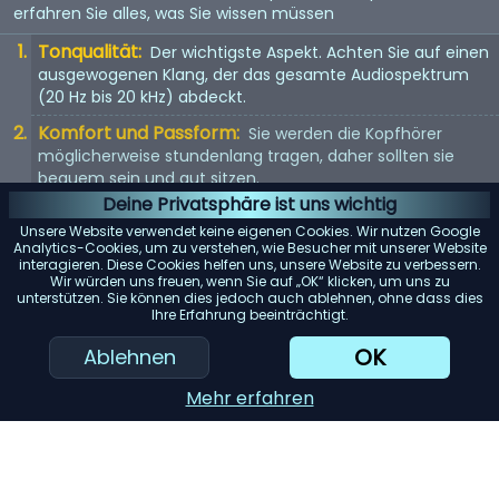
erfahren Sie alles, was Sie wissen müssen
Tonqualität:
Der wichtigste Aspekt. Achten Sie auf einen
ausgewogenen Klang, der das gesamte Audiospektrum
(20 Hz bis 20 kHz) abdeckt.
Komfort und Passform:
Sie werden die Kopfhörer
möglicherweise stundenlang tragen, daher sollten sie
bequem sein und gut sitzen.
Deine Privatsphäre ist uns wichtig
Kopfhörertyp:
In-Ear, On-Ear oder Over-Ear? Jeder Typ
Unsere Website verwendet keine eigenen Cookies. Wir nutzen Google
hat seine Vor- und Nachteile. Wählen Sie entsprechend
Analytics-Cookies, um zu verstehen, wie Besucher mit unserer Website
Ihren Vorlieben.
interagieren. Diese Cookies helfen uns, unsere Website zu verbessern.
Wir würden uns freuen, wenn Sie auf „OK“ klicken, um uns zu
unterstützen. Sie können dies jedoch auch ablehnen, ohne dass dies
Ihre Erfahrung beeinträchtigt.
OK
Ablehnen
KI-Einkaufsassistent
Mehr erfahren