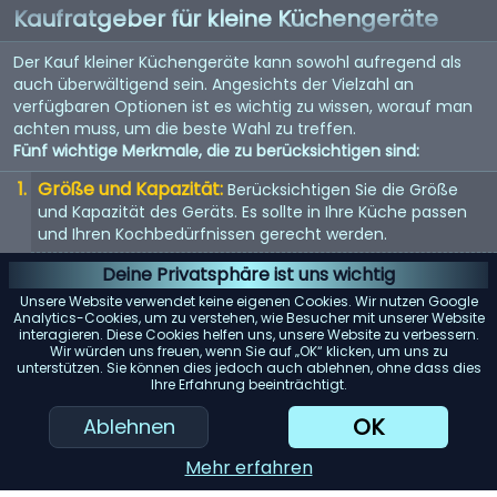
Kaufratgeber für kleine Küchengeräte
Der Kauf kleiner Küchengeräte kann sowohl aufregend als
auch überwältigend sein. Angesichts der Vielzahl an
verfügbaren Optionen ist es wichtig zu wissen, worauf man
achten muss, um die beste Wahl zu treffen.
Fünf wichtige Merkmale, die zu berücksichtigen sind:
Größe und Kapazität:
Berücksichtigen Sie die Größe
und Kapazität des Geräts. Es sollte in Ihre Küche passen
und Ihren Kochbedürfnissen gerecht werden.
Energieeffizienz:
Energieeffiziente Geräte sparen nicht
Deine Privatsphäre ist uns wichtig
nur Geld bei der Stromrechnung, sondern sind auch
Unsere Website verwendet keine eigenen Cookies. Wir nutzen Google
umweltfreundlich.
Analytics-Cookies, um zu verstehen, wie Besucher mit unserer Website
interagieren. Diese Cookies helfen uns, unsere Website zu verbessern.
Benutzerfreundlichkeit:
Suchen Sie nach Geräten mit
Wir würden uns freuen, wenn Sie auf „OK“ klicken, um uns zu
unterstützen. Sie können dies jedoch auch ablehnen, ohne dass dies
benutzerfreundlichen Bedienelementen und Funktionen.
Ihre Erfahrung beeinträchtigt.
Sie sollten einfach zu bedienen und zu reinigen sein.
OK
Ablehnen
Haltbarkeit:
Hochwertige Materialien und gute
Verarbeitung bedeuten oft, dass das Gerät länger hält.
Mehr erfahren
Achten Sie auf Garantien und Kundenbewertungen.