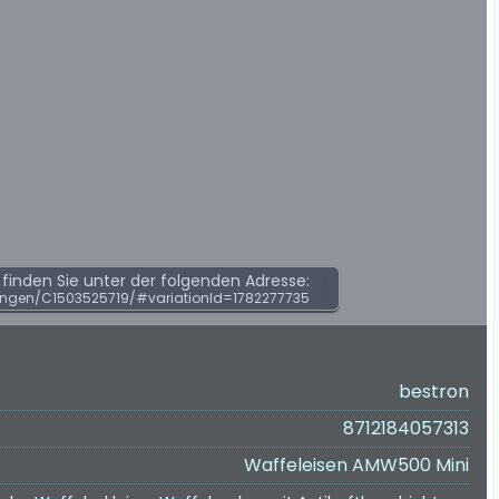
inden Sie unter der folgenden Adresse:
ngen/C1503525719/#variationId=1782277735
bestron
8712184057313
Waffeleisen AMW500 Mini