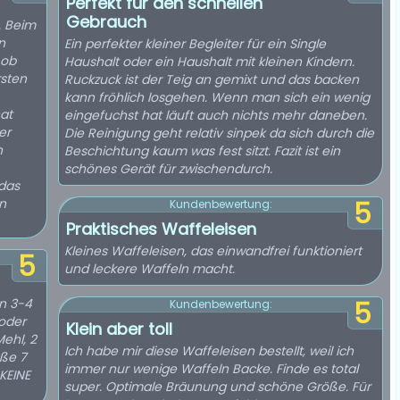
Perfekt für den schnellen
Gebrauch
. Beim
n
Ein perfekter kleiner Begleiter für ein Single
 ob
Haushalt oder ein Haushalt mit kleinen Kindern.
rsten
Ruckzuck ist der Teig an gemixt und das backen
kann fröhlich losgehen. Wenn man sich ein wenig
at
eingefuchst hat läuft auch nichts mehr daneben.
er
Die Reinigung geht relativ sinpek da sich durch die
n
Beschichtung kaum was fest sitzt. Fazit ist ein
schönes Gerät für zwischendurch.
 das
n
5
Kundenbewertung:
Praktisches Waffeleisen
Kleines Waffeleisen, das einwandfrei funktioniert
5
und leckere Waffeln macht.
in 3-4
5
Kundenbewertung:
 oder
Klein aber toll
ehl, 2
Ich habe mir diese Waffeleisen bestellt, weil ich
üße 7
immer nur wenige Waffeln Backe. Finde es total
KEINE
super. Optimale Bräunung und schöne Größe. Für