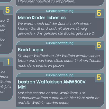
1 Personenhaushalt zu empfehlen.
5
5
Kundenbewertung:
Meine Kinder lieben es
zwar 2
Wir waren noch auf der Suche, nach einem
 den
kleinen Gerät und sind mit diesem fündig
hen
geworden. Uns gefallen die Backergebnisse 🙃
ich
5
Kundenbewertung:
t
Backt super
Ein super Waffeleisen. Die Waffeln werden schon
1
braun und man kann diese super in einen Toaster,
nach dem einfrieren geben
eine
5
Kundenbewertung:
hnell
bestron Waffeleisen AMW500V
Minuten
Mini
r jetzt
man
Mal eine schöne andere Waffelform. Für
Frühstückswaffeln super. Auch hier klebt nicht an
und die Waffeln werden super.