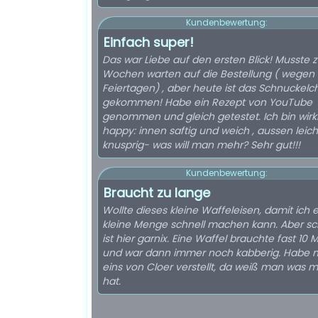
Kundenbewertung:
Einfach super!
Das war Liebe auf den ersten Blick! Musste 
Wochen warten auf die Bestellung ( wegen
Feiertagen) , aber heute ist das Schnuckelc
gekommen! Habe ein Rezept von YouTube
genommen und gleich getestet. Ich bin wirkl
happy: innen saftig und weich , aussen leich
knusprig- was will man mehr? Sehr gut!!!
Kundenbewertung:
Braucht zu lange
Wollte dieses kleine Waffeleisen, damit ich 
kleine Menge schnell machen kann. Aber sc
ist hier garnix. Eine Waffel brauchte fast 10 
und war dann immer noch kabberig. Habe mi
eins von Cloer verstellt, da weiß man was 
hat.