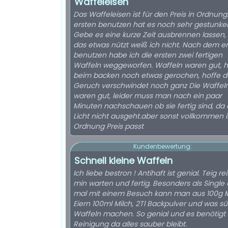
Waffeleisen
Das Waffeleisen ist für den Preis in Ordnung
ersten benutzen hat es noch sehr gestunke
Gebe es eine kurze Zeit ausbrennen lassen,
das etwas nützt weiß ich nicht. Nach dem e
benutzen habe ich die ersten zwei fertigen
Waffeln weggeworfen. Waffeln waren gut, h
beim backen noch etwas gerochen, hoffe d
Geruch verschwindet noch ganz Die Waffel
waren gut, leider muss man nach ein paar
Minuten nachschauen ob sie fertig sind, da
Licht nicht ausgeht.aber sonst vollkommen i
Ordnung Preis passt
Kundenbewertung:
Schnell kleine Waffeln
Ich liebe bestron ! Antihaft ist genial. Teig re
min warten und fertig. Besonders als Single
mal mit einem Besuch kann man aus 100g M
Eiern 100ml Milch, 2Tl Backpulver und was s
Waffeln machen. So genial und es benötigt 
Reinigung da alles sauber bleibt.