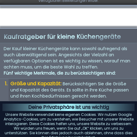
verfügbaren Bewertungen wider.
Kaufratgeber für kleine Küchengeräte
Der Kauf kleiner Küchengeräte kann sowohl aufregend als
auch überwältigend sein. Angesichts der Vielzahl an
verfügbaren Optionen ist es wichtig zu wissen, worauf man
achten muss, um die beste Wahl zu treffen.
Fünf wichtige Merkmale, die zu berücksichtigen sind:
Größe und Kapazität:
Berücksichtigen Sie die Größe
und Kapazität des Geräts. Es sollte in Ihre Küche passen
und Ihren Kochbedürfnissen gerecht werden.
Energieeffizienz:
Energieeffiziente Geräte sparen nicht
Deine Privatsphäre ist uns wichtig
nur Geld bei der Stromrechnung, sondern sind auch
Unsere Website verwendet keine eigenen Cookies. Wir nutzen Google
umweltfreundlich.
Analytics-Cookies, um zu verstehen, wie Besucher mit unserer Website
interagieren. Diese Cookies helfen uns, unsere Website zu verbessern.
Benutzerfreundlichkeit:
Suchen Sie nach Geräten mit
Wir würden uns freuen, wenn Sie auf „OK“ klicken, um uns zu
unterstützen. Sie können dies jedoch auch ablehnen, ohne dass dies
benutzerfreundlichen Bedienelementen und Funktionen.