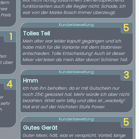
war nicht richtig zusammen. Dementsprechend
ndem
funktionierten auch die Regler nicht. Schade, ich
hnee
war von der Marke Bosch immer überzeugt.
 Preis
5
Kundenbewertung:
Tolles Teil
1
Mein alter war leider kaputt gegangen und ich
habe mich für die Variante mit dem Stabmixer
entschieden. Tolle Entscheidung! Auch ist dieser
ten
Mixer viel leiser als mein Alter davor! Schöner Teil.
t über
3
Kundenbewertung:
Hmm
4
Ich hab ihn behalten, da er mit Gutschein nur
noch 25€ gekostet hat. Mehr würde ich aber nicht
er
bezahlen. Wirkt sehr billig und alles ist „wackelig“.
 sehr
Hat erst auf der Höchsten Stufe Power.
h
5
Kundenbewertung:
Gutes Gerät
Guter Mixer, hält, was er verspricht. Vorteil, lange