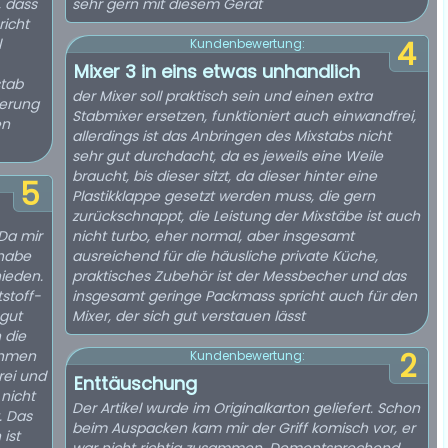
 dass
sehr gern mit diesem Gerät
icht
l
4
Kundenbewertung:
Mixer 3 in eins etwas unhandlich
stab
der Mixer soll praktisch sein und einen extra
ierung
Stabmixer ersetzen, funktioniert auch einwandfrei,
en
allerdings ist das Anbringen des Mixstabs nicht
sehr gut durchdacht, da es jeweils eine Weile
braucht, bis dieser sitzt, da dieser hinter eine
5
Plastikklappe gesetzt werden muss, die gern
zurückschnappt, die Leistung der Mixstäbe ist auch
 Da mir
nicht turbo, eher normal, aber insgesamt
 habe
ausreichend für die häusliche private Küche,
hieden.
praktisches Zubehör ist der Messbecher und das
stoff-
insgesamt geringe Packmass spricht auch für den
 gut
Mixer, der sich gut verstauen lässt
 die
nahmen
2
Kundenbewertung:
rei und
Enttäuschung
 nicht
Der Artikel wurde im Originalkarton geliefert. Schon
. Das
beim Auspacken kam mir der Griff komisch vor, er
 ist