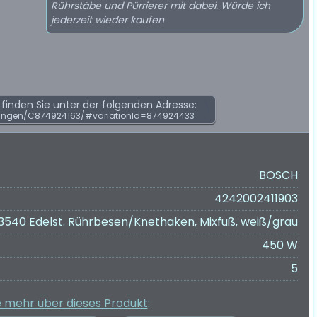
Rührstäbe und Pürrierer mit dabei. Würde ich
jederzeit wieder kaufen
inden Sie unter der folgenden Adresse:
ungen/C874924163/#variationId=874924433
BOSCH
4242002411903
540 Edelst. Rührbesen/Knethaken, Mixfuß, weiß/grau
450 W
5
e mehr über dieses Produkt
: