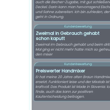
auch die Becher-Zugabe, mit gut schließe
Deckel. Darin kann man hervorragend Eisc
und Sahne zubereiten. Ich bin zufrieden, der
geht in Ordnung.
Kundenbewertung:
Zweimal in Gebrauch gehabt
schon kaputt
Zweimal im Gebrauch gehabt und beim drit
Mal ging er nicht mehr hatte mich so gefreu
den mixer
Kundenbewertung:
Preiswerter Handmixer
Er hat meine 20 Jahre alten Braun Handmix
ersetzt. Funktioniert leise und der Mixstab ist
kraftvoll. Das Produkt ist Made in Slovenia. Ic
finde, auch das kann zur positiven
Kaufentscheidung beitragen.