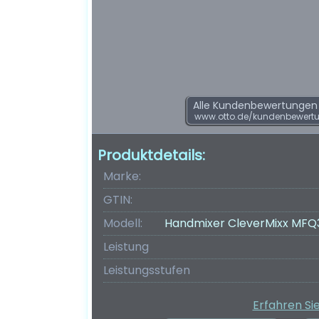
Alle Kundenbewertungen f
www.otto.de/kundenbewert
Produktdetails:
Marke:
GTIN:
Modell:
Handmixer CleverMixx MFQ3
Leistung
Leistungsstufen
Erfahren Si