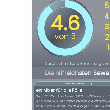
Durchschnittliche Bewertung verif
Die hilfreichsten Bewe
Kundenbewertung:
ein Mixer für alle Fälle
Den BOSCH Handmixer MFQ3540 habe ich be
da ich neben der Rührfunktion gleichzeitig e
Mixfunktion wollte. Nach einigen Obst-Quar