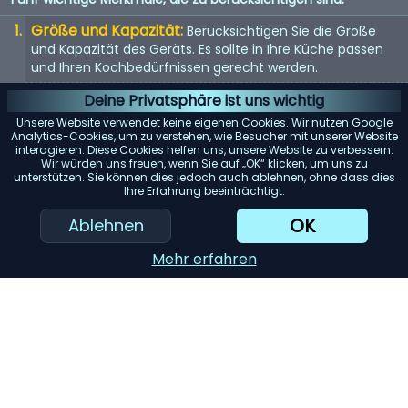
Größe und Kapazität:
Berücksichtigen Sie die Größe
und Kapazität des Geräts. Es sollte in Ihre Küche passen
und Ihren Kochbedürfnissen gerecht werden.
Energieeffizienz:
Energieeffiziente Geräte sparen nicht
Deine Privatsphäre ist uns wichtig
nur Geld bei der Stromrechnung, sondern sind auch
Unsere Website verwendet keine eigenen Cookies. Wir nutzen Google
umweltfreundlich.
Analytics-Cookies, um zu verstehen, wie Besucher mit unserer Website
interagieren. Diese Cookies helfen uns, unsere Website zu verbessern.
Benutzerfreundlichkeit:
Suchen Sie nach Geräten mit
Wir würden uns freuen, wenn Sie auf „OK“ klicken, um uns zu
unterstützen. Sie können dies jedoch auch ablehnen, ohne dass dies
benutzerfreundlichen Bedienelementen und Funktionen.
Ihre Erfahrung beeinträchtigt.
Sie sollten einfach zu bedienen und zu reinigen sein.
OK
Ablehnen
Haltbarkeit:
Hochwertige Materialien und gute
Verarbeitung bedeuten oft, dass das Gerät länger hält.
Mehr erfahren
Achten Sie auf Garantien und Kundenbewertungen.
KI-Einkaufsassistent