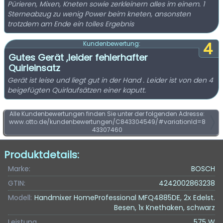
Pürieren, Mixen, Kneten sowie zerkleinern alles im einem. 1
Sterneabzug zu wenig Power beim kneten, ansonsten
trotzdem am Ende ein tolles Ergebnis
4
Kundenbewertung:
Gutes Gerät ,leider fehlerhafter
Quirleinsatz
Gerät ist leise und liegt gut in der Hand . Leider ist von den 4
beigefügten Quirlaufsätzen einer kaputt.
Alle Kundenbewertungen finden Sie unter der folgenden Adresse:
www.otto.de/kundenbewertungen/C843304549/#variationId=8
43307460
Produktdetails:
Marke:
BOSCH
GTIN:
4242002863238
Modell:
Handmixer HomeProfessional MFQ4885DE, 2x Edelst.
Besen, 1x Knethaken, schwarz
Leistung
575 W