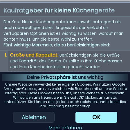
Kaufratgeber für kleine Küchengeräte
Der Kauf kleiner Küchengeräte kann sowohl aufregend als
auch überwältigend sein. Angesichts der Vielzahl an
verfügbaren Optionen ist es wichtig zu wissen, worauf man
achten muss, um die beste Wahl zu treffen.
Fünf wichtige Merkmale, die zu berücksichtigen sind:
Größe und Kapazität:
Berücksichtigen Sie die Größe
und Kapazität des Geräts. Es sollte in Ihre Küche passen
und Ihren Kochbedürfnissen gerecht werden.
Energieeffizienz:
Energieeffiziente Geräte sparen nicht
Deine Privatsphäre ist uns wichtig
nur Geld bei der Stromrechnung, sondern sind auch
Unsere Website verwendet keine eigenen Cookies. Wir nutzen Google
umweltfreundlich.
Analytics-Cookies, um zu verstehen, wie Besucher mit unserer Website
interagieren. Diese Cookies helfen uns, unsere Website zu verbessern.
Benutzerfreundlichkeit:
Suchen Sie nach Geräten mit
Wir würden uns freuen, wenn Sie auf „OK“ klicken, um uns zu
unterstützen. Sie können dies jedoch auch ablehnen, ohne dass dies
benutzerfreundlichen Bedienelementen und Funktionen.
Ihre Erfahrung beeinträchtigt.
Sie sollten einfach zu bedienen und zu reinigen sein.
OK
Ablehnen
Mehr erfahren