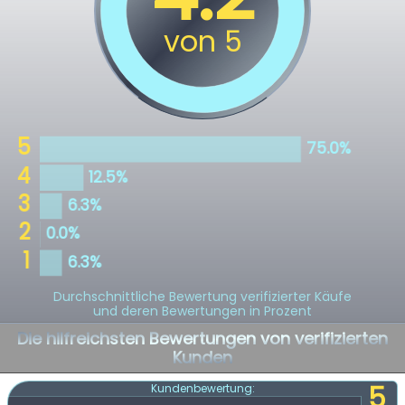
Durchschnittliche Bewertung verifizierter Käufe
und deren Bewertungen in Prozent
Die hilfreichsten Bewertungen von verifizierten
Kunden
5
Kundenbewertung: