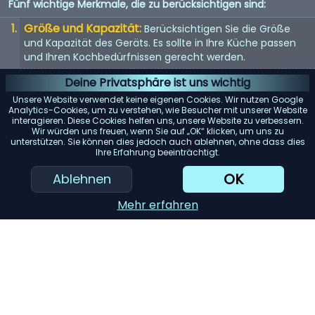
Fünf wichtige Merkmale, die zu berücksichtigen sind:
Größe und Kapazität:
Berücksichtigen Sie die Größe
und Kapazität des Geräts. Es sollte in Ihre Küche passen
und Ihren Kochbedürfnissen gerecht werden.
Energieeffizienz:
Energieeffiziente Geräte sparen nicht
Deine Privatsphäre ist uns wichtig
nur Geld bei der Stromrechnung, sondern sind auch
Unsere Website verwendet keine eigenen Cookies. Wir nutzen Google
umweltfreundlich.
Analytics-Cookies, um zu verstehen, wie Besucher mit unserer Website
interagieren. Diese Cookies helfen uns, unsere Website zu verbessern.
Benutzerfreundlichkeit:
Suchen Sie nach Geräten mit
Wir würden uns freuen, wenn Sie auf „OK“ klicken, um uns zu
unterstützen. Sie können dies jedoch auch ablehnen, ohne dass dies
benutzerfreundlichen Bedienelementen und Funktionen.
Ihre Erfahrung beeinträchtigt.
Sie sollten einfach zu bedienen und zu reinigen sein.
OK
Ablehnen
Haltbarkeit:
Hochwertige Materialien und gute
Verarbeitung bedeuten oft, dass das Gerät länger hält.
Mehr erfahren
Achten Sie auf Garantien und Kundenbewertungen.
KI-Einkaufsassistent