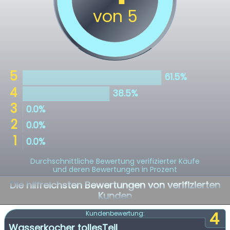
Durchschnittliche Bewertung verifizierter Käufe
und deren Bewertungen in Prozent
Die hilfreichsten Bewertungen von verifizierten
Kunden
4
Kundenbewertung:
Wasserkocher tollesTeil