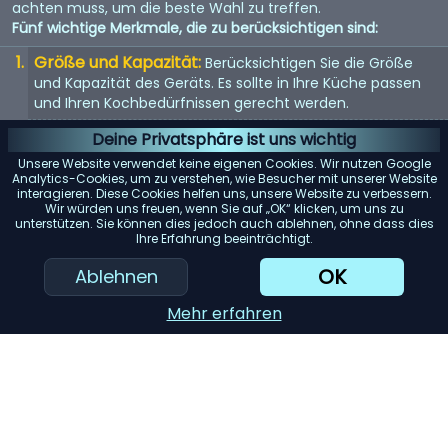
achten muss, um die beste Wahl zu treffen.
Fünf wichtige Merkmale, die zu berücksichtigen sind:
Größe und Kapazität:
Berücksichtigen Sie die Größe
und Kapazität des Geräts. Es sollte in Ihre Küche passen
und Ihren Kochbedürfnissen gerecht werden.
Energieeffizienz:
Energieeffiziente Geräte sparen nicht
Deine Privatsphäre ist uns wichtig
nur Geld bei der Stromrechnung, sondern sind auch
Unsere Website verwendet keine eigenen Cookies. Wir nutzen Google
umweltfreundlich.
Analytics-Cookies, um zu verstehen, wie Besucher mit unserer Website
interagieren. Diese Cookies helfen uns, unsere Website zu verbessern.
Benutzerfreundlichkeit:
Suchen Sie nach Geräten mit
Wir würden uns freuen, wenn Sie auf „OK“ klicken, um uns zu
unterstützen. Sie können dies jedoch auch ablehnen, ohne dass dies
benutzerfreundlichen Bedienelementen und Funktionen.
Ihre Erfahrung beeinträchtigt.
Sie sollten einfach zu bedienen und zu reinigen sein.
OK
Ablehnen
KI-Einkaufsassistent
Mehr erfahren
Einreichen