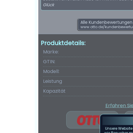
Glück
Alle Kundenbewertungen f
www.otto.de/kundenbewertu
Produktdetails:
Marke:
GTIN:
Modell:
Leistung
Kapazität
Erfahren Si
Unsere Website
wie Besucher mit