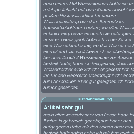
nach einem Mal Wasserkochen hatte ich ei
milchige Schicht auf dem Boden, obwohl wir
großen Hauswasserfilter für unsere
Wassereinleitung aus dem Rohrnetz im
Hauswirtschaftraum haben, wo alles Wasse
entkalkt wird, bevor es durch die Leitungen i
unserem Haus geht, habe ich in der Küche 
eine Wasserfilterkanne, wo das Wasser noc
einmal entkalkt wird, bevor ich es überhaup
benutze. Da ich 3 Wasserkocher zur Auswah
bestellt hatte, habe ich festgestellt, dass nu
Wasserkocher eine Schicht angesetzt hat. Ich kann
ihn für den Gebrauch überhaupt nicht empf
zum Anschauen ist er gut geeignet. Ich habe ihn
zurück gesendet.
Kundenbewertung:
Artikel sehr gut
mein alter wasserkocher von Bosch habe ic
11Jahre in gebrauch gehabt,nun hat er den 
aufgegeben.Habe mir den selben aber mal i
bestellt hoffendlich habe ich mit ihm auch s