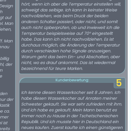
ehr
hört, wenn ich aber die Temperatur einstellen will,
schweigt das selbige. Ich kann in keinster Weise
ch
nachvollziehen, was beim Druck der beiden
anderen Schalter passiert, oder nicht, und somit
el. Man
auch nicht üpberprüfen, ob und inwieweit ich die
iehen,
Temperatur beispielsweise auf 70° eingestellt
habe. Das kann ich nicht nachvollziehen. Es ist
f. Man
durchaus möglich, die Änderung der Temperatur
genau
durch verschieden hohe Signale anzuzeigen.
Warum geht das beim Ein- und Abschalten, aber
illig
nicht, wo es drauf ankommt. Das ist wiedermal
hl, der
bezeichnend für teure Marken.
em
ie
5
Kundenbewertung:
Ich kenne diesen Wasserkocher seit 8 Jahren. Ich
habe diesen Wasserkocher auf Anraten meiner
nur der
Schwester gekauft. Sie war sehr zufrieden mit ihm.
astik
Und ich habe es gekauft. Mein Mann benutzt es
be ca.
immer noch zu Hause in der Tschetschenischen
immer
Republik. Und ich musste hier in Deutschland ein
neues kaufen. Zuerst kaufte ich einen günstigeren
ereits