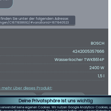
inden Sie unter der folgenden Adresse:
ngen/C1671938692/#variationId=1671940523
BOSCH
4242005357666
Wasserkocher TWK8614P
2400 W
1,5 l
e mehr über dieses Produkt
:
Deine Privatsphäre ist uns wichtig
 verwendet keine eigenen Cookies. Wir nutzen Google Analytics-Cookies, u
 unserer Website interagieren. Diese Cookies helfen uns, unsere Website z