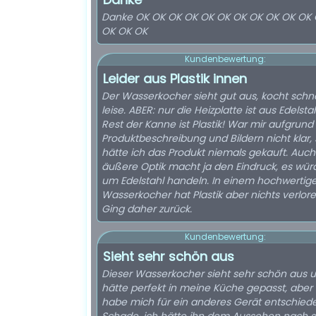
Danke OK OK OK OK OK OK OK OK OK OK OK
OK OK OK
Kundenbewertung:
Leider aus Plastik innen
Der Wasserkocher sieht gut aus, kocht schn
leise. ABER: nur die Heizplatte ist aus Edelstah
Rest der Kanne ist Plastik! War mir aufgrund
Produktbeschreibung und Bildern nicht klar,
hätte ich das Produkt niemals gekauft. Auch
äußere Optik macht ja den Eindruck, es wür
um Edelstahl handeln. In einem hochwertig
Wasserkocher hat Plastik aber nichts verlore
Ging daher zurück.
Kundenbewertung:
Sieht sehr schön aus
Dieser Wasserkocher sieht sehr schön aus 
hätte perfekt in meine Küche gepasst, aber 
habe mich für ein anderes Gerät entschied