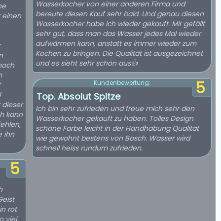
Wasserkocher von einer anderen Firma und
ne
bereute diesen Kauf sehr bald. Und genau diesen
 einen
Wasserkocher habe ich wieder gekauft. Mir gefällt
sehr gut, dass man das Wasser jedes Mal wieder
aufwärmen kann, anstatt es immer wieder zum
r
Kochen zu bringen. Die Qualität ist ausgezeichnet
n
und es sieht sehr schön aus👍
noch
h
5
Kundenbewertung:
t
l
Top. Absolut Spitze
r dieser
Ich bin sehr zufrieden und freue mich sehr den
Wasserkocher gekauft zu haben. Tolles Design
ehlen,
schöne Farbe leicht in der Handhabung Qualität
wie gewohnt bestens von Bosch. Wasser wird
schnell heiss rundum zufrieden.
5
h
Geist
n rot
o viel