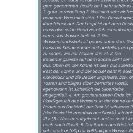
Schade, ich hätte ihn dem Aussehen nach s
gern genommen. Positiv ist: 1. sehr schönes Design
2. gute Verarbeitung 3. lässt sich sehr einfa
bedienen Was mich stört: 1. Der Deckel springt auf
Knopfdruck auf. Der Knopf ist auf dem Deck
muss also seine Hand ziemlich schnell wegz
wenn das Wasser heiß ist. 2. Die
Wasserstandsskala ist genau unter dem Grif
muss die Kanne immer erst abstellen, um 
zu sehen, wieviel Wasser drin ist. 3. Die
Bedienungsleiste auf dem Sockel sieht sehr b
aus. Oben an der Kanne ist alles aus Edelsta
Rest der Kanne und der Sockel sieht in edl
Klavierlack und die Bedienungsleiste, bzw. d
Tasten sind billiges silber bemaltes Plastik.
Irgendwann ist sicherlich die Silberfarbe
abgegriffelt. 4. Am gravierendsten finde ich den
Plastikgeruch des Wassers. In der Kanne ist 
Boden aus Edelstahl, der Rest ist schwarze Pl
(der Deckel ist ebenfalls aus Plastik). Ich ha
10 x 1,5 l Wasser aufgekocht und es riecht 
noch nach Plastik. 5. Der Boden aus Edelstahl ist
sehr stark anfällig für kalkhaltiges Wasser. B