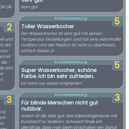
 OK OK
Sehr gut
5
Kundenbewertung:
2
Toller Wasserkocher
Der Wasserkocher ist sehr gut mit seinen
ell und
Temperatur Einstellungen und hat eine warmhalte
l, der
Funktion und der Piepton ist nicht zu überhören,
 von
einfach klasse 👍
 sonst
 die
5
Kundenbewertung:
de sich
Super Wasserkocher, schöne
en
Farbe. Ich bin sehr zufrieden.
n.
Ich kann nur weiter empfehlen.
3
Kundenbewertung:
3
Für blinde Menschen nicht gut
nutzbar.
und
Ansich ist die Idee gut, das Edelstahlgehäuse mit
ich
Kunststoff zu isolieren. Schwach finde ich
en.
allerdings, dass man beim Einschalten ein Signal