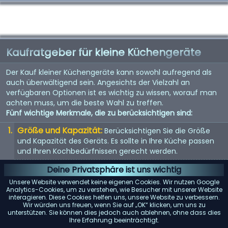
Kaufratgeber für kleine Küchengeräte
Der Kauf kleiner Küchengeräte kann sowohl aufregend als
auch überwältigend sein. Angesichts der Vielzahl an
verfügbaren Optionen ist es wichtig zu wissen, worauf man
achten muss, um die beste Wahl zu treffen.
Fünf wichtige Merkmale, die zu berücksichtigen sind:
Größe und Kapazität:
Berücksichtigen Sie die Größe
und Kapazität des Geräts. Es sollte in Ihre Küche passen
und Ihren Kochbedürfnissen gerecht werden.
Energieeffizienz:
Energieeffiziente Geräte sparen nicht
Deine Privatsphäre ist uns wichtig
nur Geld bei der Stromrechnung, sondern sind auch
Unsere Website verwendet keine eigenen Cookies. Wir nutzen Google
umweltfreundlich.
Analytics-Cookies, um zu verstehen, wie Besucher mit unserer Website
interagieren. Diese Cookies helfen uns, unsere Website zu verbessern.
Benutzerfreundlichkeit:
Suchen Sie nach Geräten mit
Wir würden uns freuen, wenn Sie auf „OK“ klicken, um uns zu
unterstützen. Sie können dies jedoch auch ablehnen, ohne dass dies
benutzerfreundlichen Bedienelementen und Funktionen.
Ihre Erfahrung beeinträchtigt.
Sie sollten einfach zu bedienen und zu reinigen sein.