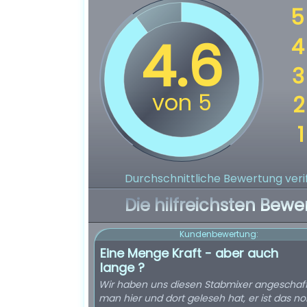
Durchschnittliche Bewertung verif
Die hilfreichsten Bewe
Kundenbewertung:
Eine Menge Kraft - aber auch
lange ?
Wir haben uns diesen Stabmixer angeschaff
man hier und dort geleseh hat, er ist das n