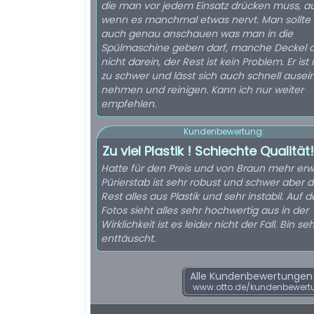
die man vor jedem Einsatz drücken muss, a
wenn es manchmal etwas nervt. Man sollte 
auch genau anschauen was man in die
Spülmaschine geben darf, manche Deckel 
nicht darein, der Rest ist kein Problem. Er ist 
zu schwer und lässt sich auch schnell ause
nehmen und reinigen. Kann ich nur weiter
empfehlen.
Kundenbewertung:
Zu viel Plastik ! Schlechte Qualität!
Hatte für den Preis und von Braun mehr erw
Pürierstab ist sehr robust und schwer aber d
Rest alles aus Plastik und sehr instabil. Auf 
Fotos sieht alles sehr hochwertig aus in der
Wirklichkeit ist es leider nicht der Fall. Bin seh
enttäuscht.
Alle Kundenbewertungen f
www.otto.de/kundenbewertu