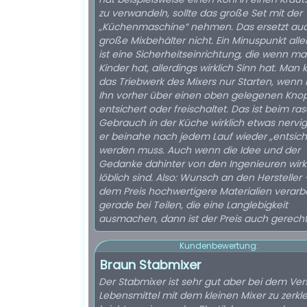
zu verwandeln, sollte das große Set mit der
„Küchenmaschine“ nehmen. Das ersetzt auc
große Mixbehälter nicht. Ein Minuspunkt alle
ist eine Sicherheitseinrichtung, die wenn m
Kinder hat, allerdings wirklich Sinn hat. Man
das Triebwerk des Mixers nur Starten, wen
Ihn vorher über einen oben gelegenen Kno
entsichert oder freischaltet. Das ist beim ra
Gebrauch in der Küche wirklich etwas nervig,
er beinahe nach jedem Lauf wieder „entsich
werden muss. Auch wenn die Idee und der
Gedanke dahinter von den Ingenieuren wirk
löblich sind. Also: Wunsch an den Hersteller 
dem Preis hochwertigere Materialien verarb
gerade bei Teilen, die eine Langlebigkeit
ausmachen, dann ist der Preis auch gerechtf
Kundenbewertung:
Braun Stabmixer
Der Stabmixer ist sehr gut aber bei dem Ver
Lebensmittel mit dem kleinen Mixer zu zerkle