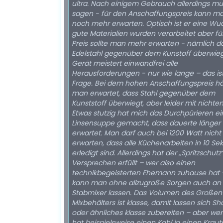
ultra. Nach einigem Gebrauch allerdings mu
sagen - für den Anschaffungspreis kann m
noch mehr erwarten. Optisch ist er eine Wuc
gute Materialien wurden verarbeitet aber fü
Preis sollte man mehr erwarten - nämlich d
Edelstahl gegenüber dem Kunstoff überwieg
Gerät meistert einwandfrei alle
Herausforderungen - nur wie lange – das ist
Frage. Bei dem hohen Anschaffungspreis hä
man erwartet, dass Stahl gegenüber dem
Kunststoff überwiegt, aber leider mit nichten
Etwas stutzig hat mich das Durchpürieren ei
Linsensuppe gemacht, dass dauerte länger 
erwartet. Man darf auch bei 1200 Watt nicht
erwarten, dass alle Küchenarbeiten in 10 S
erledigt sind. Allerdings hat der „Spritzschutz
Versprechen erfüllt – wer also einen
technikbegeisterten Ehemann zuhause hat 
kann man ohne allzugroße Sorgen auch an
Stabmixer lassen. Das Volumen des Großen
Mixbehälters ist klasse, damit lassen sich Sh
oder ähnliches klasse zubereiten – aber wer
hat beispielsweise einen Kohl in einen Kraut