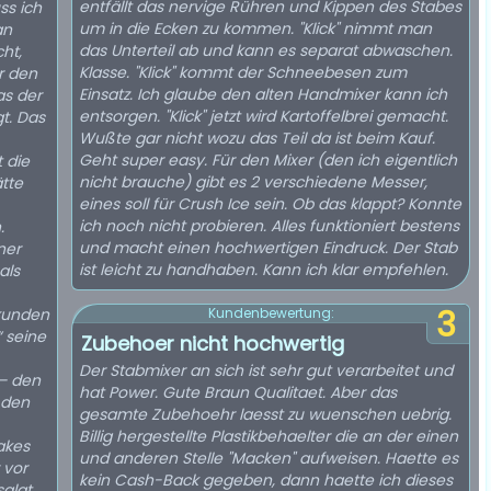
entfällt das nervige Rühren und Kippen des Stabes
ss ich
um in die Ecken zu kommen. "Klick" nimmt man
an
das Unterteil ab und kann es separat abwaschen.
ht,
Klasse. "Klick" kommt der Schneebesen zum
r den
Einsatz. Ich glaube den alten Handmixer kann ich
as der
entsorgen. "Klick" jetzt wird Kartoffelbrei gemacht.
t. Das
Wußte gar nicht wozu das Teil da ist beim Kauf.
Geht super easy. Für den Mixer (den ich eigentlich
 die
nicht brauche) gibt es 2 verschiedene Messer,
tte
eines soll für Crush Ice sein. Ob das klappt? Konnte
ich noch nicht probieren. Alles funktioniert bestens
.
und macht einen hochwertigen Eindruck. Der Stab
ner
ist leicht zu handhaben. Kann ich klar empfehlen.
als
3
ekunden
Kundenbewertung:
“ seine
Zubehoer nicht hochwertig
Der Stabmixer an sich ist sehr gut verarbeitet und
– den
hat Power. Gute Braun Qualitaet. Aber das
 den
gesamte Zubehoehr laesst zu wuenschen uebrig.
Billig hergestellte Plastikbehaelter die an der einen
akes
und anderen Stelle "Macken" aufweisen. Haette es
 vor
kein Cash-Back gegeben, dann haette ich dieses
salat