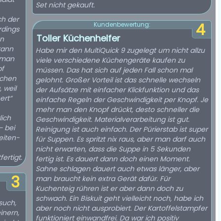
Set nicht gekauft.
h der
4
Kundenbewertung:
rdings
Toller Küchenhelfer
an
 kann
Habe mir den MultiQuick 9 zugelegt um nicht allzu
n man
viele verschiedene Küchengeräte kaufen zu
pf
müssen. Das hat sich auf jeden Fall schon mal
schen
gelohnt. Großer Vorteil ist das schnelle wechseln
 weil
der Aufsätze mit einfacher Klickfunktion und das
ert“
einfache Regeln der Geschwindigkeit per Knopf. Je
mehr man den Knopf drückt, desto schneller die
lich
Geschwindigkeit. Materialverarbeitung ist gut.
– bei
Reinigung ist auch einfach. Der Pürierstab ist super
eiten-
für Suppen. Es spritzt nix raus, aber man darf auch
nicht erwarten, dass die Suppe in 5 Sekunden
ertigt.
fertig ist. Es dauert dann doch einen Moment.
Sahne schlagen dauert auch etwas länger, aber
3
man braucht kein extra Gerät dafür. Für
Kuchenteig rühren ist er aber dann doch zu
schwach. Ein Biskuit geht vielleicht noch, habe ich
such,
aber noch nicht ausprobiert. Der Kartoffelstampfer
inern,
funktioniert einwandfrei. Da war ich positiv