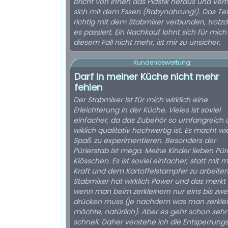
bricht von innen das Plastik heraus und ver
sich mit dem Essen (Babynahrung!). Das Tei
richtig mit dem Stabmixer verbunden, trotzd
es passiert. Ein Nachkauf lohnt sich für mich 
diesem Fall nicht mehr, ist mir zu unsicher.
Kundenbewertung:
Darf in meiner Küche nicht mehr
fehlen
Der Stabmixer ist für mich wirklich eine
Erleichterung in der Küche. Vieles ist soviel
einfacher, da das Zubehör so umfangreich 
wiklich qualitativ hochwertig ist. Es macht w
Spaß zu experimentieren. Besonders der
Pürierstab ist mega. Meine Kinder lieben Pü
Klösschen. Es ist soviel einfacher, statt mit 
Kraft und dem Kartoffelstampfer zu arbeiten
Stabmixer hat wirklich Power und das merkt
wenn man beim zerkleinern nur eins bis zwe
drücken muss (je nachdem was man zerkle
möchte, natürlich). Aber es geht schon sehr
schnell. Daher verstehe ich die Entsperrungs