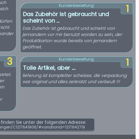
uch
1
Kundenbewertung:
sich
Das Zubehör ist gebraucht und
scheint von ...
dürfen
nicht
Das Zubehör ist gebraucht und scheint von
inander
jemandem vor mir benutzt worden zu sein, der
Produktkarton wurde bereits von jemandem
geöffnet.
3
1
Kundenbewertung:
Tolle Artikel, aber ....
artet.
lieferung ist kompletter scheisse, die verpackung
er
war original und alles zerkratzt und verbeult !!!
den
r
inden Sie unter der folgenden Adresse:
ngen/C1217641906/#variationId=1217642719