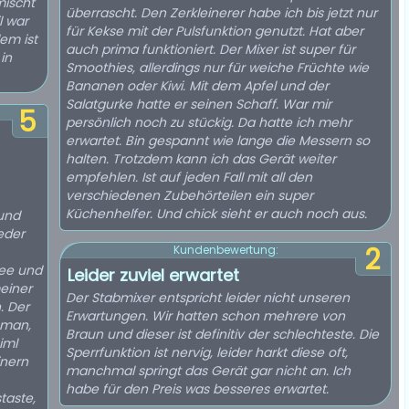
mischt
überrascht. Den Zerkleinerer habe ich bis jetzt nur
l war
für Kekse mit der Pulsfunktion genutzt. Hat aber
em ist
auch prima funktioniert. Der Mixer ist super für
in
Smoothies, allerdings nur für weiche Früchte wie
Bananen oder Kiwi. Mit dem Apfel und der
Salatgurke hatte er seinen Schaff. War mir
5
persönlich noch zu stückig. Da hatte ich mehr
erwartet. Bin gespannt wie lange die Messern so
halten. Trotzdem kann ich das Gerät weiter
empfehlen. Ist auf jeden Fall mit all den
verschiedenen Zubehörteilen ein super
Küchenhelfer. Und chick sieht er auch noch aus.
und
ieder
2
Kundenbewertung:
ree und
Leider zuviel erwartet
meiner
Der Stabmixer entspricht leider nicht unseren
. Der
Erwartungen. Wir hatten schon mehrere von
 man,
Braun und dieser ist definitiv der schlechteste. Die
iml
Sperrfunktion ist nervig, leider harkt diese oft,
inern
manchmal springt das Gerät gar nicht an. Ich
habe für den Preis was besseres erwartet.
taste,