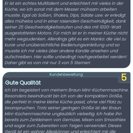
Er ist ein echtes Multitalent und erleichtert mir vieles in der
Küche, wo ich sonst mit dem Messer mühsam arbeiten
musste. Egal ob Soßen, Shakes, Dips, Salate usw. er erledigt
alles mühelos und in einer rasenden Geschwindigkeit, dank
seiner 25 Geschwindigkeitsstufen und des mit 1000-Watt
ausgestatteten Motors. Für mich ist er in meiner Küche nicht
mehr wegzudenken. Allerdings gibt es ein Manko: die viel zu
kurze und unübersichtliche Bedienungsanleitung und so
musste ich mir vieles über andere Kanäle ansehen und
aufschreiben. Hier sollte unbedingt nachgearbeitet werden!
Daher gibt es von mir nur 3 von 5 Sternen
5
Kundenbewertung:
Gute Qualität
Ich bin begeistert von meinem Braun Mini-Küchenmaschine.
Besonders beeindruckt bin ich von der kompakten Größe,
die perfekt in meine kleine Küche passt, ohne viel Platz zu
beanspruchen. Trotz seiner geringen Größe ist der Braun
Mini-Küchenmaschine unglaublich vielseitig. Ich habe ihn
bereits zum Zerkleinern von Gemüse, Mixen von Smoothies
und sogar zum Zubereiten von Teigen verwendet. Dieses
Gerät ist ein wahrer Alleskönner und erleichtert mir die