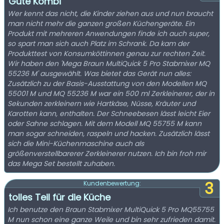
Gute Kombi
Wer kennt das nicht, die Kinder ziehen aus und nun braucht
man nicht mehr die ganzen großen Küchengeräte. Ein
Produkt mit mehreren Anwendungen finde ich auch super,
so spart man sich auch Platz im Schrank. Da kam der
Produkttest von Konsumköttinnen genau zur rechten Zeit.
Wir haben den 'Mega Braun MultiQuick 5 Pro Stabmixer MQ
55236 M' ausgewählt. Was bietet das Gerät nun alles:
Zusätzlich zu der Basis-Ausstattung von den Modellen MQ
55001 M und MQ 55236 M war ein 500 ml Zerkleinerer, der in
Sekunden zerkleinern wie Hartkäse, Nüsse, Kräuter und
Karotten kann, enthalten. Der Schneebesen lässt leicht Eier
oder Sahne schlagen. Mit dem Modell MQ 55755 M kann
man sogar schneiden, raspeln und hacken. Zusätzlich lässt
sich die Mini-Küchenmaschine auch als
größenverstellbarerer Zerkleinerer nutzen. Ich bin froh mir
das Mega Set bestellt zuhaben.
3
Kundenbewertung:
tolles Teil für die Küche
Ich benutze den Braun Stabmixer MultiQuick 5 Pro MQ55755
M nun schon eine ganze Weile und bin sehr zufrieden damit.