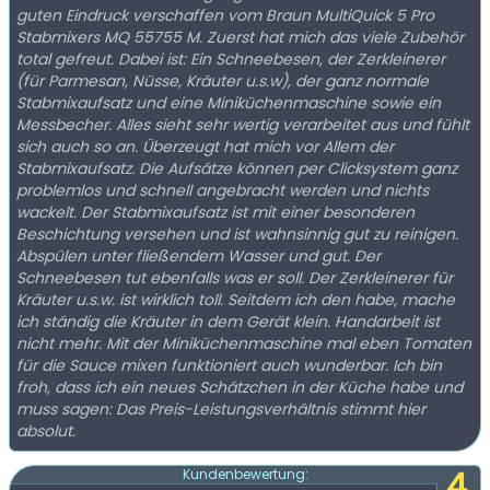
guten Eindruck verschaffen vom Braun MultiQuick 5 Pro
Stabmixers MQ 55755 M. Zuerst hat mich das viele Zubehör
total gefreut. Dabei ist: Ein Schneebesen, der Zerkleinerer
(für Parmesan, Nüsse, Kräuter u.s.w), der ganz normale
Stabmixaufsatz und eine Miniküchenmaschine sowie ein
Messbecher. Alles sieht sehr wertig verarbeitet aus und fühlt
sich auch so an. Überzeugt hat mich vor Allem der
Stabmixaufsatz. Die Aufsätze können per Clicksystem ganz
problemlos und schnell angebracht werden und nichts
wackelt. Der Stabmixaufsatz ist mit einer besonderen
Beschichtung versehen und ist wahnsinnig gut zu reinigen.
Abspülen unter fließendem Wasser und gut. Der
Schneebesen tut ebenfalls was er soll. Der Zerkleinerer für
Kräuter u.s.w. ist wirklich toll. Seitdem ich den habe, mache
ich ständig die Kräuter in dem Gerät klein. Handarbeit ist
nicht mehr. Mit der Miniküchenmaschine mal eben Tomaten
für die Sauce mixen funktioniert auch wunderbar. Ich bin
froh, dass ich ein neues Schätzchen in der Küche habe und
muss sagen: Das Preis-Leistungsverhältnis stimmt hier
absolut.
4
Kundenbewertung: