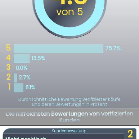
Durchschnittliche Bewertung verifizierter Käufe
und deren Bewertungen in Prozent
Die hilfreichsten Bewertungen von verifizierten
Kunden
2
Kundenbewertung: