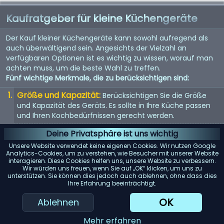
Kaufratgeber für kleine Küchengeräte
Der Kauf kleiner Küchengeräte kann sowohl aufregend als
auch überwältigend sein. Angesichts der Vielzahl an
verfügbaren Optionen ist es wichtig zu wissen, worauf man
achten muss, um die beste Wahl zu treffen.
Fünf wichtige Merkmale, die zu berücksichtigen sind:
Größe und Kapazität:
Berücksichtigen Sie die Größe
und Kapazität des Geräts. Es sollte in Ihre Küche passen
und Ihren Kochbedürfnissen gerecht werden.
Energieeffizienz:
Energieeffiziente Geräte sparen nicht
Deine Privatsphäre ist uns wichtig
nur Geld bei der Stromrechnung, sondern sind auch
Unsere Website verwendet keine eigenen Cookies. Wir nutzen Google
umweltfreundlich.
Analytics-Cookies, um zu verstehen, wie Besucher mit unserer Website
interagieren. Diese Cookies helfen uns, unsere Website zu verbessern.
Benutzerfreundlichkeit:
Suchen Sie nach Geräten mit
Wir würden uns freuen, wenn Sie auf „OK“ klicken, um uns zu
unterstützen. Sie können dies jedoch auch ablehnen, ohne dass dies
benutzerfreundlichen Bedienelementen und Funktionen.
Ihre Erfahrung beeinträchtigt.
Sie sollten einfach zu bedienen und zu reinigen sein.
OK
Ablehnen
Haltbarkeit:
Hochwertige Materialien und gute
Verarbeitung bedeuten oft, dass das Gerät länger hält.
Mehr erfahren