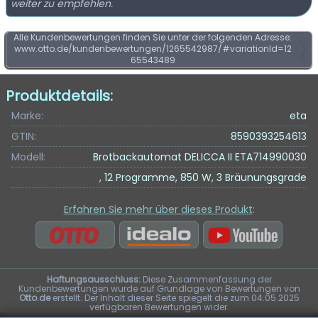
weiter zu empfehlen.
Alle Kundenbewertungen finden Sie unter der folgenden Adresse:
www.otto.de/kundenbewertungen/1265542987/#variationId=12
65543489
Produktdetails:
Marke:
eta
GTIN:
8590393254613
Modell:
Brotbackautomat DELICCA II ETA714990030
, 12 Programme, 850 W, 3 Bräunungsgrade
Erfahren Sie mehr über dieses Produkt
:
Haftungsausschluss:
Diese Zusammenfassung der
Kundenbewertungen wurde auf Grundlage von Bewertungen von
Otto.de
erstellt. Der Inhalt dieser Seite spiegelt die zum 04.05.2025
verfügbaren Bewertungen wider.