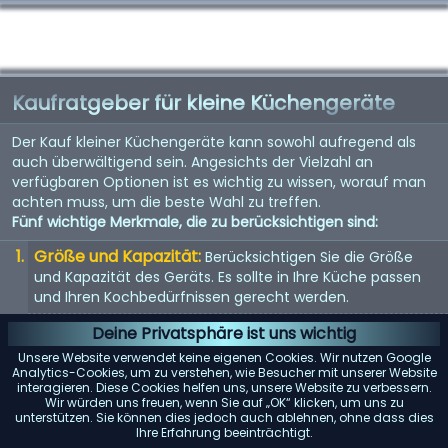
Kaufratgeber für kleine Küchengeräte
Der Kauf kleiner Küchengeräte kann sowohl aufregend als
auch überwältigend sein. Angesichts der Vielzahl an
verfügbaren Optionen ist es wichtig zu wissen, worauf man
achten muss, um die beste Wahl zu treffen.
Fünf wichtige Merkmale, die zu berücksichtigen sind:
Größe und Kapazität:
Berücksichtigen Sie die Größe
und Kapazität des Geräts. Es sollte in Ihre Küche passen
und Ihren Kochbedürfnissen gerecht werden.
Energieeffizienz:
Energieeffiziente Geräte sparen nicht
Deine Privatsphäre ist uns wichtig
nur Geld bei der Stromrechnung, sondern sind auch
Unsere Website verwendet keine eigenen Cookies. Wir nutzen Google
umweltfreundlich.
Analytics-Cookies, um zu verstehen, wie Besucher mit unserer Website
interagieren. Diese Cookies helfen uns, unsere Website zu verbessern.
Benutzerfreundlichkeit:
Suchen Sie nach Geräten mit
Wir würden uns freuen, wenn Sie auf „OK“ klicken, um uns zu
unterstützen. Sie können dies jedoch auch ablehnen, ohne dass dies
benutzerfreundlichen Bedienelementen und Funktionen.
Ihre Erfahrung beeinträchtigt.
Sie sollten einfach zu bedienen und zu reinigen sein.