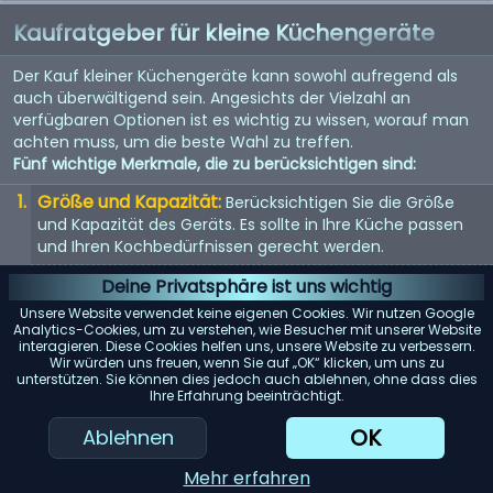
Kaufratgeber für kleine Küchengeräte
Der Kauf kleiner Küchengeräte kann sowohl aufregend als
auch überwältigend sein. Angesichts der Vielzahl an
verfügbaren Optionen ist es wichtig zu wissen, worauf man
achten muss, um die beste Wahl zu treffen.
Fünf wichtige Merkmale, die zu berücksichtigen sind:
Größe und Kapazität:
Berücksichtigen Sie die Größe
und Kapazität des Geräts. Es sollte in Ihre Küche passen
und Ihren Kochbedürfnissen gerecht werden.
Energieeffizienz:
Energieeffiziente Geräte sparen nicht
Deine Privatsphäre ist uns wichtig
nur Geld bei der Stromrechnung, sondern sind auch
Unsere Website verwendet keine eigenen Cookies. Wir nutzen Google
umweltfreundlich.
Analytics-Cookies, um zu verstehen, wie Besucher mit unserer Website
interagieren. Diese Cookies helfen uns, unsere Website zu verbessern.
Benutzerfreundlichkeit:
Suchen Sie nach Geräten mit
Wir würden uns freuen, wenn Sie auf „OK“ klicken, um uns zu
unterstützen. Sie können dies jedoch auch ablehnen, ohne dass dies
benutzerfreundlichen Bedienelementen und Funktionen.
Ihre Erfahrung beeinträchtigt.
Sie sollten einfach zu bedienen und zu reinigen sein.
OK
Ablehnen
Haltbarkeit:
Hochwertige Materialien und gute
Verarbeitung bedeuten oft, dass das Gerät länger hält.
Mehr erfahren
Achten Sie auf Garantien und Kundenbewertungen.