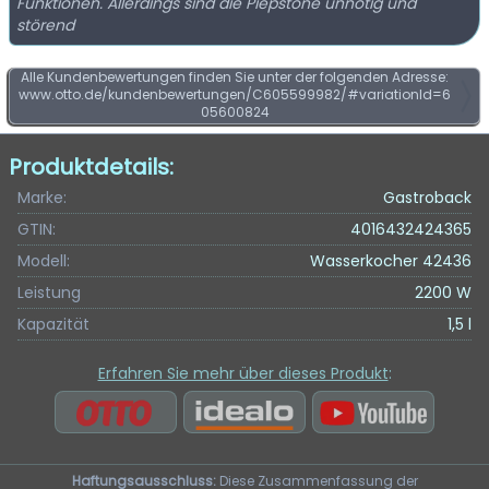
Funktionen. Allerdings sind die Piepstöne unnötig und
störend
Alle Kundenbewertungen finden Sie unter der folgenden Adresse:
www.otto.de/kundenbewertungen/C605599982/#variationId=6
05600824
Produktdetails:
Marke:
Gastroback
GTIN:
4016432424365
Modell:
Wasserkocher 42436
Leistung
2200 W
Kapazität
1,5 l
Erfahren Sie mehr über dieses Produkt
:
Haftungsausschluss:
Diese Zusammenfassung der