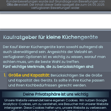
Kundenbewertungen wurde auf Grundlage von Bewertungen von
Otto.de
erstellt. Der Inhalt dieser Seite spiegelt die zum 04.05.2025
verfügbaren Bewertungen wider.
Kaufratgeber für kleine Küchengeräte
Der Kauf kleiner Küchengeräte kann sowohl aufregend als
auch überwältigend sein. Angesichts der Vielzahl an
verfügbaren Optionen ist es wichtig zu wissen, worauf man
achten muss, um die beste Wahl zu treffen.
Fünf wichtige Merkmale, die zu berücksichtigen sind:
Größe und Kapazität:
Berücksichtigen Sie die Größe
und Kapazität des Geräts. Es sollte in Ihre Küche passen
und Ihren Kochbedürfnissen gerecht werden.
Energieeffizienz:
Energieeffiziente Geräte sparen nicht
Deine Privatsphäre ist uns wichtig
nur Geld bei der Stromrechnung, sondern sind auch
Unsere Website verwendet keine eigenen Cookies. Wir nutzen Google
umweltfreundlich.
Analytics-Cookies, um zu verstehen, wie Besucher mit unserer Website
interagieren. Diese Cookies helfen uns, unsere Website zu verbessern.