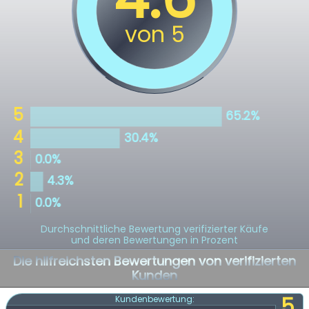
Durchschnittliche Bewertung verifizierter Käufe
und deren Bewertungen in Prozent
Die hilfreichsten Bewertungen von verifizierten
Kunden
5
Kundenbewertung: