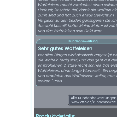
Waffeleisen macht zumindest einen soliden
Eindruck, ist schön tief, damit die Waffeln ni
dünn sind und hat auch etwas Gewicht im
Vergleich zu den beiden günstigeren die ich
Auswahl bestellt hatte. Meine Mutter ist zufr
und das Waffeleisen sein Geld wert.
Kundenbewertung:
Sehr gutes Waffeleisen
vor allen Dingen wird akustisch angezeigt 
die Waffeln fertig sind, und das geht auf der
empfohlenen 3. Stufe recht schnell. Das ers
Waffeleisen, ohne lange Wartezeit . Bin bege
und empfehle das Waffeleisen weiter, trotz
stolzen " Preis.
Alle Kundenbewertungen f
www.otto.de/kundenbewert
Produktdetails: