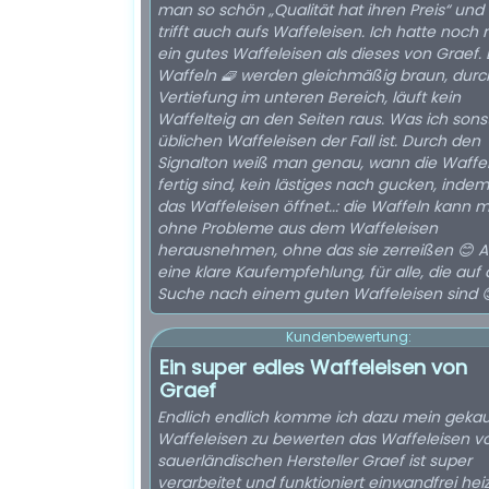
man so schön „Qualität hat ihren Preis“ und 
trifft auch aufs Waffeleisen. Ich hatte noch 
ein gutes Waffeleisen als dieses von Graef. 
Waffeln 🧇 werden gleichmäßig braun, durc
Vertiefung im unteren Bereich, läuft kein
Waffelteig an den Seiten raus. Was ich sons
üblichen Waffeleisen der Fall ist. Durch den
Signalton weiß man genau, wann die Waffe
fertig sind, kein lästiges nach gucken, ind
das Waffeleisen öffnet..: die Waffeln kann 
ohne Probleme aus dem Waffeleisen
herausnehmen, ohne das sie zerreißen 😊 A
eine klare Kaufempfehlung, für alle, die auf 
Suche nach einem guten Waffeleisen sind 
Kundenbewertung:
Ein super edles Waffeleisen von
Graef
Endlich endlich komme ich dazu mein gekau
Waffeleisen zu bewerten das Waffeleisen v
sauerländischen Hersteller Graef ist super
verarbeitet und funktioniert einwandfrei heiz