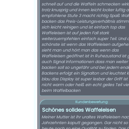
schnell auf und die Waffeln schmecken wirk
trotz knusprig und innen leicht locker luftig 
empfohlene Stufe 3 macht richtig Spaß Waf
backen das Preis-Leistungsverhältnis stimmt
sich leicht reinigen und ist einfach top das
Waffeleisen ist auf jeden Fall stark
weiterzuempfehlen einfach super Teil. Und 
schönste ist wenn das Waffeleisen aufgehei
sieht man und hört man das wenn das
Waffeleisen geöffnet ist in Ruhezustand ist g
auch Signal Informationen dass man weiter
backen soll so ungefähr und bei jedem end
Backens erfolgt ein Signalton und leuchtet k
blau das Display ist super lesbar der Griff is
nicht warm oder heiß ein echt geiles Teil vi
beim Waffelbacken
Kundenbewertung:
Schönes solides Waffeleisen
Meiner Mutter ist ihr uraltes Waffeleisen nac
Jahrzehnten kaputt gegangen. Gar nicht so 
heute noch so eine Qualität zu finden. Das 