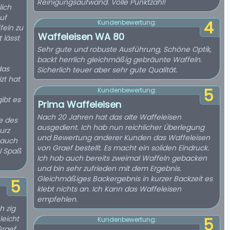
Reinigungsaufwand. Volle Punktzahl!
lich
auf
4
Kundenbewertung:
feln zu
Waffeleisen WA 80
 lässt
Sehr gute und robuste Ausführung, Schöne Optik,
backt herrlich gleichmäßig gebräunte Waffeln.
das
Sicherlich teuer aber sehr gute Qualität.
zt hat
5
Kundenbewertung:
ibt es
Prima Waffeleisen
Nach 20 Jahren hat das alte Waffeleisen
e des
ausgedient. Ich hab nun reichlicher Überlegung
urz
und Bewertung anderer Kunden das Waffeleisen
t auch
von Graef bestellt. Es macht ein soliden Eindruck.
el Spaß
Ich hab auch bereits zweimal Waffeln gebacken
und bin sehr zufrieden mit dem Ergebnis.
Gleichmäßiges Backergebnis in kurzer Backzeit es
5
klebt nichts an. Ich Kann das Waffeleisen
empfehlen.
h zig
leicht
5
Kundenbewertung:
Graef