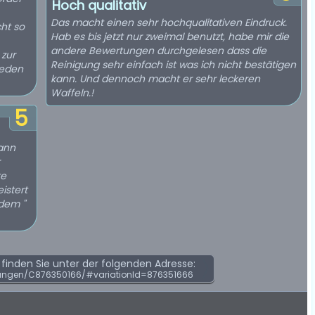
Hoch qualitativ
Das macht einen sehr hochqualitativen Eindruck.
cht so
Hab es bis jetzt nur zweimal benutzt, habe mir die
andere Bewertungen durchgelesen dass die
 zur
Reinigung sehr einfach ist was ich nicht bestätigen
ieden
kann. Und dennoch macht er sehr leckeren
Waffeln.!
5
wann
te
istert
 dem "
inden Sie unter der folgenden Adresse:
ungen/C876350166/#variationId=876351666