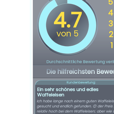
Durchschnittliche Bewertung verif
Die hilfreichsten Bewe
Kundenbewertung:
Ein sehr schönes und edles
Waffeleisen
Ich habe lange nach einem guten Waffelei
gesucht und endlich gefunden. 😊 der Preis i
relativ hoch bei dem Waffeleisen; aber wie 