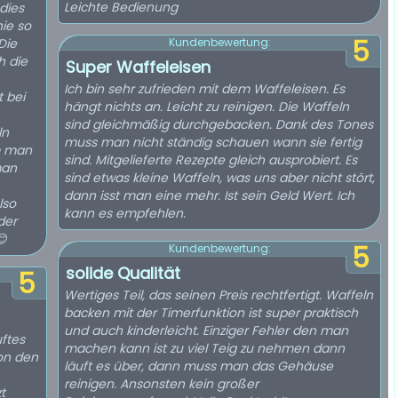
Leichte Bedienung
dies
nie so
5
Die
Kundenbewertung:
h die
Super Waffeleisen
Ich bin sehr zufrieden mit dem Waffeleisen. Es
t bei
hängt nichts an. Leicht zu reinigen. Die Waffeln
sind gleichmäßig durchgebacken. Dank des Tones
ln
muss man nicht ständig schauen wann sie fertig
em man
sind. Mitgelieferte Rezepte gleich ausprobiert. Es
man
sind etwas kleine Waffeln, was uns aber nicht stört,
dann isst man eine mehr. Ist sein Geld Wert. Ich
lso
kann es empfehlen.
der
😊
5
Kundenbewertung:
solide Qualität
5
Wertiges Teil, das seinen Preis rechtfertigt. Waffeln
backen mit der Timerfunktion ist super praktisch
und auch kinderleicht. Einziger Fehler den man
ftes
machen kann ist zu viel Teig zu nehmen dann
on den
läuft es über, dann muss man das Gehäuse
reinigen. Ansonsten kein großer
t