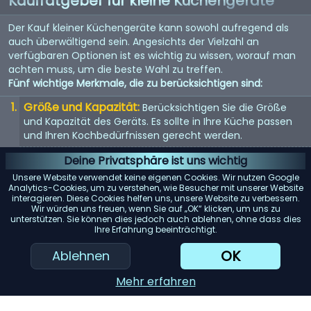
Kaufratgeber für kleine Küchengeräte
Der Kauf kleiner Küchengeräte kann sowohl aufregend als
auch überwältigend sein. Angesichts der Vielzahl an
verfügbaren Optionen ist es wichtig zu wissen, worauf man
achten muss, um die beste Wahl zu treffen.
Fünf wichtige Merkmale, die zu berücksichtigen sind:
Größe und Kapazität:
Berücksichtigen Sie die Größe
und Kapazität des Geräts. Es sollte in Ihre Küche passen
und Ihren Kochbedürfnissen gerecht werden.
Energieeffizienz:
Energieeffiziente Geräte sparen nicht
Deine Privatsphäre ist uns wichtig
nur Geld bei der Stromrechnung, sondern sind auch
Unsere Website verwendet keine eigenen Cookies. Wir nutzen Google
umweltfreundlich.
Analytics-Cookies, um zu verstehen, wie Besucher mit unserer Website
interagieren. Diese Cookies helfen uns, unsere Website zu verbessern.
Benutzerfreundlichkeit:
Suchen Sie nach Geräten mit
Wir würden uns freuen, wenn Sie auf „OK“ klicken, um uns zu
unterstützen. Sie können dies jedoch auch ablehnen, ohne dass dies
benutzerfreundlichen Bedienelementen und Funktionen.
Ihre Erfahrung beeinträchtigt.
Sie sollten einfach zu bedienen und zu reinigen sein.
OK
Ablehnen
Haltbarkeit:
Hochwertige Materialien und gute
Verarbeitung bedeuten oft, dass das Gerät länger hält.
Mehr erfahren
Achten Sie auf Garantien und Kundenbewertungen.