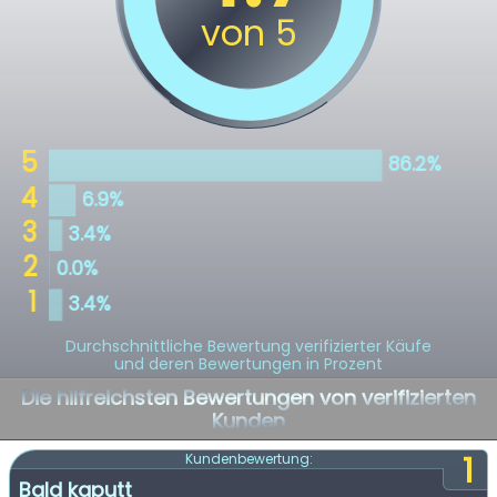
Durchschnittliche Bewertung verifizierter Käufe
und deren Bewertungen in Prozent
Die hilfreichsten Bewertungen von verifizierten
Kunden
1
Kundenbewertung:
Bald kaputt