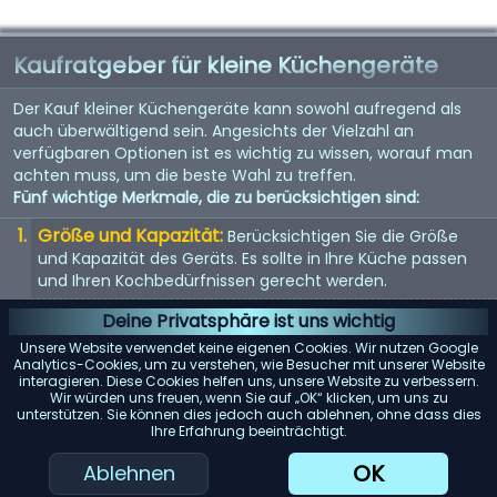
Kaufratgeber für kleine Küchengeräte
Der Kauf kleiner Küchengeräte kann sowohl aufregend als
auch überwältigend sein. Angesichts der Vielzahl an
verfügbaren Optionen ist es wichtig zu wissen, worauf man
achten muss, um die beste Wahl zu treffen.
Fünf wichtige Merkmale, die zu berücksichtigen sind:
Größe und Kapazität:
Berücksichtigen Sie die Größe
und Kapazität des Geräts. Es sollte in Ihre Küche passen
und Ihren Kochbedürfnissen gerecht werden.
Energieeffizienz:
Energieeffiziente Geräte sparen nicht
Deine Privatsphäre ist uns wichtig
nur Geld bei der Stromrechnung, sondern sind auch
Unsere Website verwendet keine eigenen Cookies. Wir nutzen Google
umweltfreundlich.
Analytics-Cookies, um zu verstehen, wie Besucher mit unserer Website
interagieren. Diese Cookies helfen uns, unsere Website zu verbessern.
Benutzerfreundlichkeit:
Suchen Sie nach Geräten mit
Wir würden uns freuen, wenn Sie auf „OK“ klicken, um uns zu
unterstützen. Sie können dies jedoch auch ablehnen, ohne dass dies
benutzerfreundlichen Bedienelementen und Funktionen.
Ihre Erfahrung beeinträchtigt.
Sie sollten einfach zu bedienen und zu reinigen sein.
OK
Ablehnen
Haltbarkeit:
Hochwertige Materialien und gute