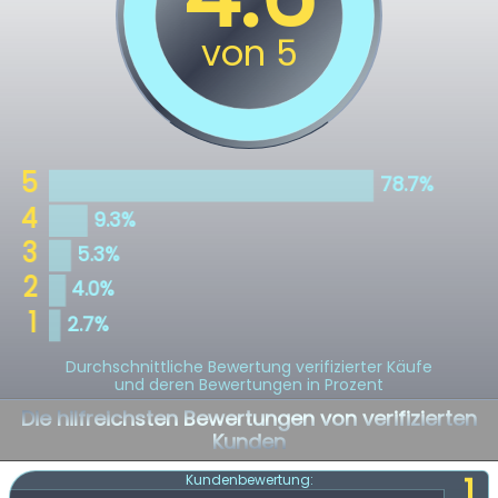
Durchschnittliche Bewertung verifizierter Käufe
und deren Bewertungen in Prozent
Die hilfreichsten Bewertungen von verifizierten
Kunden
1
Kundenbewertung: