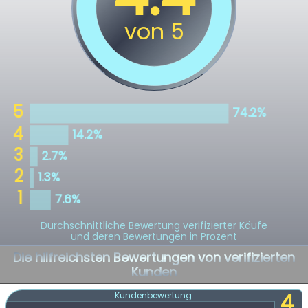
Durchschnittliche Bewertung verifizierter Käufe
und deren Bewertungen in Prozent
Die hilfreichsten Bewertungen von verifizierten
Kunden
4
Kundenbewertung: