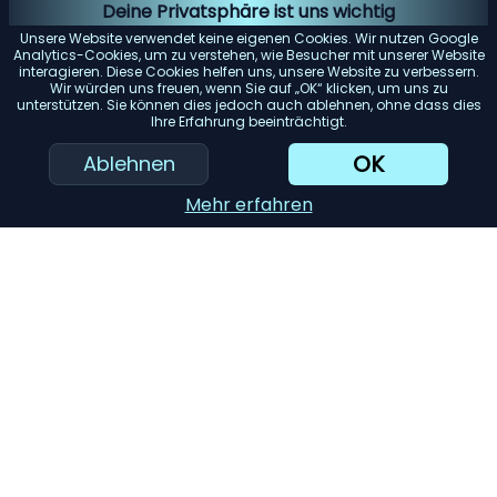
Energieeffizienz:
Energieeffiziente Geräte sparen nicht
Deine Privatsphäre ist uns wichtig
nur Geld bei der Stromrechnung, sondern sind auch
Unsere Website verwendet keine eigenen Cookies. Wir nutzen Google
umweltfreundlich.
Analytics-Cookies, um zu verstehen, wie Besucher mit unserer Website
interagieren. Diese Cookies helfen uns, unsere Website zu verbessern.
Benutzerfreundlichkeit:
Suchen Sie nach Geräten mit
Wir würden uns freuen, wenn Sie auf „OK“ klicken, um uns zu
unterstützen. Sie können dies jedoch auch ablehnen, ohne dass dies
benutzerfreundlichen Bedienelementen und Funktionen.
Ihre Erfahrung beeinträchtigt.
Sie sollten einfach zu bedienen und zu reinigen sein.
OK
Ablehnen
Haltbarkeit:
Hochwertige Materialien und gute
Verarbeitung bedeuten oft, dass das Gerät länger hält.
Mehr erfahren
Achten Sie auf Garantien und Kundenbewertungen.
KI-Einkaufsassistent
Einreichen