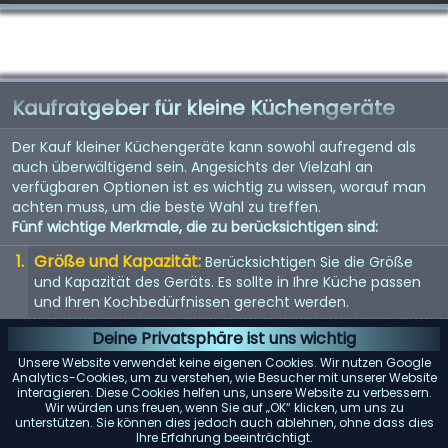
Kaufratgeber für kleine Küchengeräte
Der Kauf kleiner Küchengeräte kann sowohl aufregend als
auch überwältigend sein. Angesichts der Vielzahl an
verfügbaren Optionen ist es wichtig zu wissen, worauf man
achten muss, um die beste Wahl zu treffen.
Fünf wichtige Merkmale, die zu berücksichtigen sind:
Größe und Kapazität:
Berücksichtigen Sie die Größe
und Kapazität des Geräts. Es sollte in Ihre Küche passen
und Ihren Kochbedürfnissen gerecht werden.
Energieeffizienz:
Energieeffiziente Geräte sparen nicht
Deine Privatsphäre ist uns wichtig
nur Geld bei der Stromrechnung, sondern sind auch
Unsere Website verwendet keine eigenen Cookies. Wir nutzen Google
umweltfreundlich.
Analytics-Cookies, um zu verstehen, wie Besucher mit unserer Website
interagieren. Diese Cookies helfen uns, unsere Website zu verbessern.
Benutzerfreundlichkeit:
Suchen Sie nach Geräten mit
Wir würden uns freuen, wenn Sie auf „OK“ klicken, um uns zu
unterstützen. Sie können dies jedoch auch ablehnen, ohne dass dies
benutzerfreundlichen Bedienelementen und Funktionen.
Ihre Erfahrung beeinträchtigt.
Sie sollten einfach zu bedienen und zu reinigen sein.