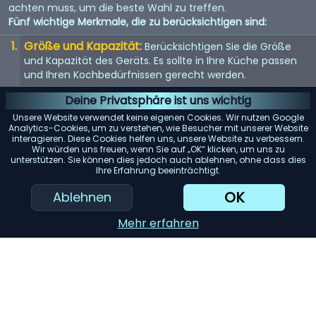
achten muss, um die beste Wahl zu treffen.
Fünf wichtige Merkmale, die zu berücksichtigen sind:
Größe und Kapazität:
Berücksichtigen Sie die Größe
und Kapazität des Geräts. Es sollte in Ihre Küche passen
und Ihren Kochbedürfnissen gerecht werden.
Energieeffizienz:
Energieeffiziente Geräte sparen nicht
Deine Privatsphäre ist uns wichtig
nur Geld bei der Stromrechnung, sondern sind auch
Unsere Website verwendet keine eigenen Cookies. Wir nutzen Google
umweltfreundlich.
Analytics-Cookies, um zu verstehen, wie Besucher mit unserer Website
interagieren. Diese Cookies helfen uns, unsere Website zu verbessern.
Benutzerfreundlichkeit:
Suchen Sie nach Geräten mit
Wir würden uns freuen, wenn Sie auf „OK“ klicken, um uns zu
unterstützen. Sie können dies jedoch auch ablehnen, ohne dass dies
benutzerfreundlichen Bedienelementen und Funktionen.
Ihre Erfahrung beeinträchtigt.
Sie sollten einfach zu bedienen und zu reinigen sein.
OK
Ablehnen
Haltbarkeit:
Hochwertige Materialien und gute
Verarbeitung bedeuten oft, dass das Gerät länger hält.
Mehr erfahren
Achten Sie auf Garantien und Kundenbewertungen.
KI-Einkaufsassistent