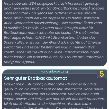
Hey, habe den BBA ausgepackt, nach Vorschrift gereinigt
und mein erstes Brot, ein Landbrot,(Backmischung), soeben
angeschnitten und genossen. Schmeckt klasse und ich
habe gleich noch ein Brot angesetzt. Ein helles Dinkelbrot.
Auch wieder eine Backmischung. Tolle Rezepte findet man
ja reichlich im WWW. Ja, eben auch Rezepte extra für
Brotbackautomaten. Ich habe die Kosten für mein erstes
Brot augerechnet. 0,70€ inkl. Stromkosten. :)) Aber das
Sparen alleine ist nicht der Grund. Ich möchte auf Chemie
verzichten und selber bestimmen was in meinem Brot
steckt. Daher werde ich auch keine Brotbackmischungen
mehr kaufen. Ich wünsche euch viel Freude am Brotbacken
und guten Appetit.
5
Kundenbewertung:
Sehr guter Brotbackautomat
Das ist mein 1. Automat, bisher habe ich immer nur Brot
gekauft. Ich bin absolut sehr positiv überrascht. Habe heute
das 1. Brot gebacken, ein Rosinenbrot. Und ich kann euch
sagen, sowas von lecker war das. Als ich das Brot rausnahm,
blieb der Knethaken in der Maschine, also kein extra
rausfummeln des Knethakens. Die Maschine steht fest und