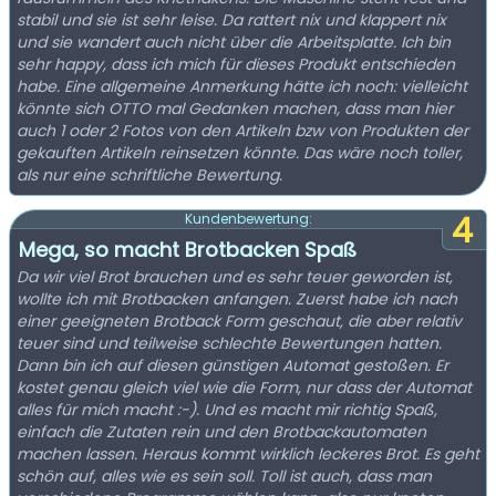
stabil und sie ist sehr leise. Da rattert nix und klappert nix
und sie wandert auch nicht über die Arbeitsplatte. Ich bin
sehr happy, dass ich mich für dieses Produkt entschieden
habe. Eine allgemeine Anmerkung hätte ich noch: vielleicht
könnte sich OTTO mal Gedanken machen, dass man hier
auch 1 oder 2 Fotos von den Artikeln bzw von Produkten der
gekauften Artikeln reinsetzen könnte. Das wäre noch toller,
als nur eine schriftliche Bewertung.
4
Kundenbewertung:
Mega, so macht Brotbacken Spaß
Da wir viel Brot brauchen und es sehr teuer geworden ist,
wollte ich mit Brotbacken anfangen. Zuerst habe ich nach
einer geeigneten Brotback Form geschaut, die aber relativ
teuer sind und teilweise schlechte Bewertungen hatten.
Dann bin ich auf diesen günstigen Automat gestoßen. Er
kostet genau gleich viel wie die Form, nur dass der Automat
alles für mich macht :-). Und es macht mir richtig Spaß,
einfach die Zutaten rein und den Brotbackautomaten
machen lassen. Heraus kommt wirklich leckeres Brot. Es geht
schön auf, alles wie es sein soll. Toll ist auch, dass man