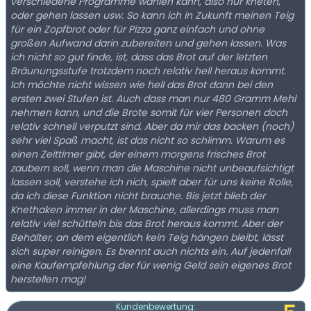
verschiedene Programme wählen kann, also nur kneten,
oder gehen lassen usw. So kann ich in Zukunft meinen Teig
für ein Zopfbrot oder für Pizza ganz einfach und ohne
großen Aufwand darin zubereiten und gehen lassen. Was
ich nicht so gut finde, ist, dass das Brot auf der letzten
Bräunungsstufe trotzdem noch relativ hell heraus kommt.
Ich möchte nicht wissen wie hell das Brot dann bei den
ersten zwei Stufen ist. Auch dass man nur 480 Gramm Mehl
nehmen kann, und die Brote somit für vier Personen doch
relativ schnell verputzt sind. Aber da mir das backen (noch)
sehr viel Spaß macht, ist das nicht so schlimm. Warum es
einen Zeittimer gibt, der einem morgens frisches Brot
zaubern soll, wenn man die Maschine nicht unbeaufsichtigt
lassen soll, verstehe ich nich, spielt aber für uns keine Rolle,
da ich diese Funktion nicht brauche. Bis jetzt blieb der
Knethaken immer in der Maschine, allerdings muss man
relativ viel schütteln bis das Brot heraus kommt. Aber der
Behälter, an dem eigentlich kein Teig hängen bleibt, lässt
sich super reinigen. Es brennt auch nichts ein. Auf jedenfall
eine Kaufempfehlung der für wenig Geld sein eigenes Brot
herstellen mag!
Kundenbewertung: