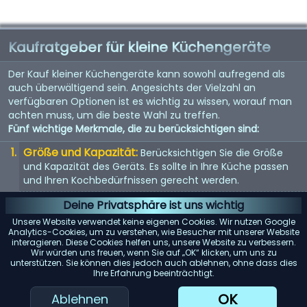
Kaufratgeber für kleine Küchengeräte
Der Kauf kleiner Küchengeräte kann sowohl aufregend als
auch überwältigend sein. Angesichts der Vielzahl an
verfügbaren Optionen ist es wichtig zu wissen, worauf man
achten muss, um die beste Wahl zu treffen.
Fünf wichtige Merkmale, die zu berücksichtigen sind:
Größe und Kapazität:
Berücksichtigen Sie die Größe
und Kapazität des Geräts. Es sollte in Ihre Küche passen
und Ihren Kochbedürfnissen gerecht werden.
Energieeffizienz:
Energieeffiziente Geräte sparen nicht
Deine Privatsphäre ist uns wichtig
nur Geld bei der Stromrechnung, sondern sind auch
Unsere Website verwendet keine eigenen Cookies. Wir nutzen Google
umweltfreundlich.
Analytics-Cookies, um zu verstehen, wie Besucher mit unserer Website
interagieren. Diese Cookies helfen uns, unsere Website zu verbessern.
Benutzerfreundlichkeit:
Suchen Sie nach Geräten mit
Wir würden uns freuen, wenn Sie auf „OK“ klicken, um uns zu
unterstützen. Sie können dies jedoch auch ablehnen, ohne dass dies
benutzerfreundlichen Bedienelementen und Funktionen.
Ihre Erfahrung beeinträchtigt.
Sie sollten einfach zu bedienen und zu reinigen sein.
OK
Ablehnen
Haltbarkeit:
Hochwertige Materialien und gute