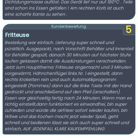
Dichtdungsmasse auflöst. Das Gerät lief nur auf 180°C . Teile
sind schon ins Essen gefallen ! Am rechten Korb ist auch
eine scharfe Kante zu sehen .
5
Kundenbewertung:
Fritteuse
Bestellung war einfach. Lieferung super schnell und
pünktlich. Ausgepackt, nach Vorschrift Behälter und Innenteil
für Behälter gespült, danach 30 Minuten auf höchster Stufe
laufen gelassen damit die Ausdünstungen verschwinden.
Jetzt zum Hauptthema: Fritteuse angemacht und 3 Minuten
vorgewärmt, Hähnchenflügel links Nr. 1 eingestellt, dann
rechts Kroketten rein und auch Automatikprogramm
eingestellt (Pommes) dann auf die linke Taste mit der Hand
gedrückt und anschließend auf den Pfeil (anschalten).
Essen war gleichzeitig fertig nach 24 Minuten. Wenn man es
richtig einstellt,dann funktioniert es einwandfrei, bin super
zufrieden und würde die airfrieer sofort wieder kaufen, bin
Witwe und das Kochen macht jetzt wieder Spaß, geht
schnell und bedienen lässt sie sich auch super schnell und
einfach, AUF JEDENFALL KLARE KAUFEMPFEHLUNG