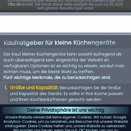
Kundenbewertungen wurde auf Grundlage von Bewertungen von
Otto.de
erstellt. Der Inhalt dieser Seite spiegelt die zum 04.05.2025
verfügbaren Bewertungen wider.
Kaufratgeber für kleine Küchengeräte
Der Kauf kleiner Küchengeräte kann sowohl aufregend als
auch überwältigend sein. Angesichts der Vielzahl an
verfügbaren Optionen ist es wichtig zu wissen, worauf man
achten muss, um die beste Wahl zu treffen.
Fünf wichtige Merkmale, die zu berücksichtigen sind:
Größe und Kapazität:
Berücksichtigen Sie die Größe
und Kapazität des Geräts. Es sollte in Ihre Küche passen
und Ihren Kochbedürfnissen gerecht werden.
Energieeffizienz:
Energieeffiziente Geräte sparen nicht
Deine Privatsphäre ist uns wichtig
nur Geld bei der Stromrechnung, sondern sind auch
Unsere Website verwendet keine eigenen Cookies. Wir nutzen Google
umweltfreundlich.
Analytics-Cookies, um zu verstehen, wie Besucher mit unserer Website
interagieren. Diese Cookies helfen uns, unsere Website zu verbessern.
Benutzerfreundlichkeit:
Suchen Sie nach Geräten mit
Wir würden uns freuen, wenn Sie auf „OK“ klicken, um uns zu