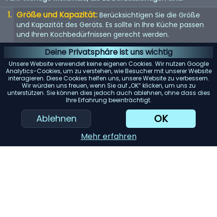
Größe und Kapazität:
Berücksichtigen Sie die Größe
und Kapazität des Geräts. Es sollte in Ihre Küche passen
und Ihren Kochbedürfnissen gerecht werden.
Energieeffizienz:
Energieeffiziente Geräte sparen nicht
Deine Privatsphäre ist uns wichtig
nur Geld bei der Stromrechnung, sondern sind auch
Unsere Website verwendet keine eigenen Cookies. Wir nutzen Google
umweltfreundlich.
Analytics-Cookies, um zu verstehen, wie Besucher mit unserer Website
interagieren. Diese Cookies helfen uns, unsere Website zu verbessern.
Benutzerfreundlichkeit:
Suchen Sie nach Geräten mit
Wir würden uns freuen, wenn Sie auf „OK“ klicken, um uns zu
unterstützen. Sie können dies jedoch auch ablehnen, ohne dass dies
benutzerfreundlichen Bedienelementen und Funktionen.
Ihre Erfahrung beeinträchtigt.
Sie sollten einfach zu bedienen und zu reinigen sein.
OK
Ablehnen
KI-Einkaufsassistent
Mehr erfahren
Einreichen