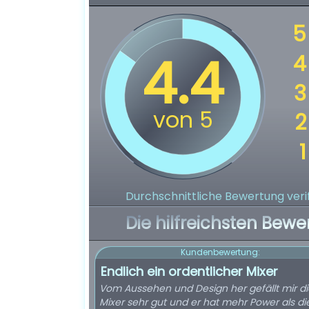
Durchschnittliche Bewertung verif
Die hilfreichsten Bewe
Kundenbewertung:
Endlich ein ordentlicher Mixer
Vom Aussehen und Design her gefällt mir di
Mixer sehr gut und er hat mehr Power als di