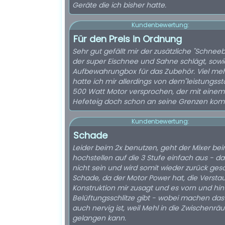
Geräte die ich bisher hatte.
Kundenbewertung:
Für den Preis in Ordnung
Sehr gut gefällt mir der zusätzliche "Schnee
der super Eischnee und Sahne schlägt, sowi
Aufbewahrungbox für das Zubehör. Viel me
hatte ich mir allerdings von dem"leistungsst
500 Watt Motor versprochen, der mit einem
Hefeteig doch schon an seine Grenzen kom
Kundenbewertung:
Schade
Leider beim 2x benutzen, geht der Mixer be
hochstellen auf die 3 Stufe einfach aus - da
nicht sein und wird somit wieder zurück gesc
Schade, da der Motor Power hat, die Versta
Konstruktion mir zusagt und es vorn und hin
Belüftungsschlitze gibt - wobei machen das 
auch nervig ist, weil Mehl in die Zwischenr
gelangen kann.