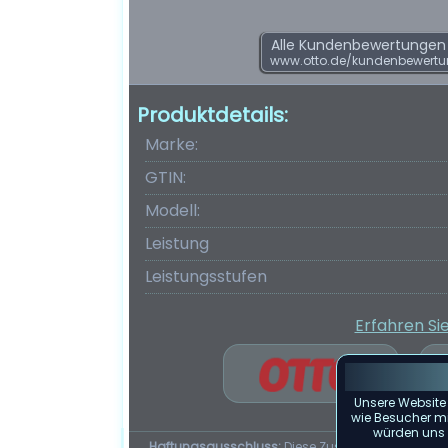
Alle Kundenbewertungen f
www.otto.de/kundenbewertu
Produktdetails:
Marke:
GTIN:
Modell:
Leistung
Leistungsstufen
Erfahren Si
Unsere Website
wie Besucher mit
würden uns f
Haftungsausschluss:
Diese Zusammenfassung d