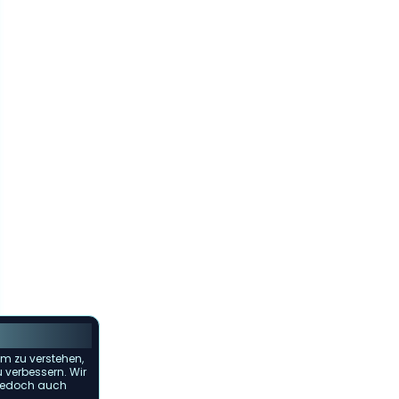
m zu verstehen,
u verbessern. Wir
s jedoch auch