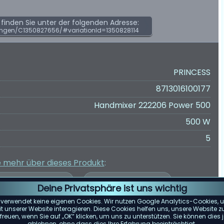
inden Sie unter der folgenden Adresse:
ngen/C1350827656/#variationId=1350828114
PRINCESS
8713016100177
Handmixer 222206 Power 500
500 W
5
e mehr über dieses Produkt
:
Deine Privatsphäre ist uns wichtig
 verwendet keine eigenen Cookies. Wir nutzen Google Analytics-Cookies, u
 unserer Website interagieren. Diese Cookies helfen uns, unsere Website z
reuen, wenn Sie auf „OK“ klicken, um uns zu unterstützen. Sie können die
er Kundenbewertungen wurde auf Grundlage von Bewertungen von
ablehnen, ohne dass dies Ihre Erfahrung beeinträchtigt.