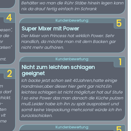
Behälter wo man die Rühr Stäbe hinein legen kann
nix da drauf fertig einfach im Schrank
4
5
Kundenbewertung:
Super Mixer mit Power
besen",
e die
Der Mixer von Princess hat wirklich Power. Sehr
hr
Handlich, da möchte man mit dem Backen gar
arken"
nicht mehr aufhören.
mt.
1
Kundenbewertung:
Nicht zum leichten schlagen
2
geeignet
Ich backe jetzt schon seit 40Jahren,hatte einige
im
Handmixer,aber dieser hier geht gar nicht.Ein
s darf
leichtes schlagen ist nicht möglich,er hat auf Stufe
hickt.
1 so eine Power das man danach die Küche putzen
u-
muß.Leider habe ich ihn zu spät ausprobiert und
ten
somit keine Verpackung mehr,sonst würde ich ihn
vlt
zurückschicken.
äume
5
Kundenbewertung: