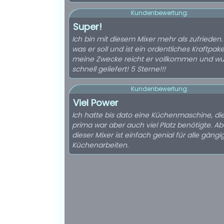
Kundenbewertung:
Super!
Ich bin mit diesem Mixer mehr als zufrieden. 
was er soll und ist ein ordentliches Kraftpake
meine Zwecke reicht er vollkommen und w
schnell geliefert! 5 Sterne!!!
Kundenbewertung:
Viel Power
Ich hatte bis dato eine Küchenmaschine, di
prima war aber auch viel Platz benötigte. Ab
dieser Mixer ist einfach genial für alle gäng
Küchenarbeiten.