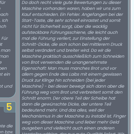
für
Da doch recht viele gute Bewertungen zu dieser
h
Maschine vorhanden waren, haben wir uns zum
nach
Kauf entschieden. Ein Fehler. Angefangen bei der
 Ich
Start-Taste, die sehr schnell einrastet und somit
nch
nicht für Sicherheit sorgt, über die wacklig
aufsteckbare Führungsschiene, die leicht auch
 Für
mal die Führung verliert, zur Einstellung der
ät
Schnitt-Dicke, die sich schon bei mittlerem Druck
, man
selbst verändert und breiter wird. Da wir die
 man
Maschine praktisch ausschließlich zum Schneiden
e
von Brot verwenden die unangenehmste
ben
Eigenschaft: Man muss manches Brot und vor
ht ein
allem gegen Ende des Laibs mit einem gewissen
Druck zur Klinge hin schneiden (bei jeder
rot und
Maschine) - bei dieser bewegt sich dann aber die
Führung weg vom Brot und verbreitert somit den
Schnitt enorm. Der obere Teil der Scheibe hat
5
dann die gewünschte Dicke, der untere Teil
bedeutend mehr. Und das alles, weil der
Mechanismus in der Maschine zu instabil ist. Finger
weg von dieser Maschine und lieber mehr Geld
ote die
ausgeben und vielleicht auch einen anderen
en bzw.