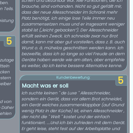
schien und bezahlbar war. Alle Funktionen, die ich
iben.
brauche, sind vorhanden. Nicht so gut gefällt mir,
 Teils.
dass der neue Allesschneider im Schrank mehr
Platz benötigt, ich einige lose Teile immer neu
eistung
zusammensetzen muss und er insgesamt weniger
stabil ist („leicht gebacken“). Der Allesschneider
erfüllt seinen Zweck. Ich schneide zwar nur Brot
5
damit, kann mir aber gut vorstellen, dass z. B. auch
Wurst o. ä. mühelos geschnitten werden kann. Ich
bezweifle, dass ich so lange so viel Freude an dem
Geräte haben werde wie am alten, aber empfehle
 zutage
es weiter, da ich keine bessere Alternative kenne.
tteln
acken
5
Kundenbewertung:
elber
Macht was er soll
Ich suchte keinen " de Luxe " Allesschneider,
sondern ein Gerät, dass vor allem Brot schneidet,
nd von
ein Gerät welches zusammenklappbar (auf Grund
p Daher
wenig Platz in der Küche) ist, einen Allesschneider ,
ut Empfehlen
der nicht die " Welt " kostet und der einfach
funktioniert. ....Und ich bin zufrieden mit dem Gerät.
Er geht leise, steht fest auf der Arbeitsplatte und