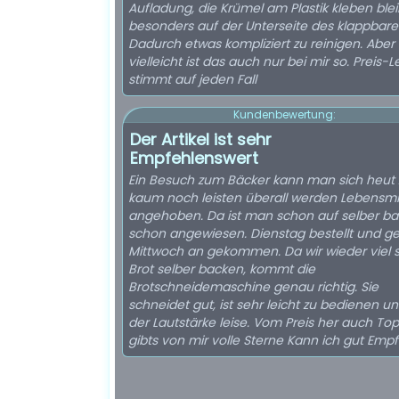
Aufladung, die Krümel am Plastik kleben ble
besonders auf der Unterseite des klappbaren
Dadurch etwas kompliziert zu reinigen. Aber
vielleicht ist das auch nur bei mir so. Preis-L
stimmt auf jeden Fall
Kundenbewertung:
Der Artikel ist sehr
Empfehlenswert
Ein Besuch zum Bäcker kann man sich heut
kaum noch leisten überall werden Lebensmi
angehoben. Da ist man schon auf selber b
schon angewiesen. Dienstag bestellt und gestern
Mittwoch an gekommen. Da wir wieder viel s
Brot selber backen, kommt die
Brotschneidemaschine genau richtig. Sie
schneidet gut, ist sehr leicht zu bedienen u
der Lautstärke leise. Vom Preis her auch To
gibts von mir volle Sterne Kann ich g