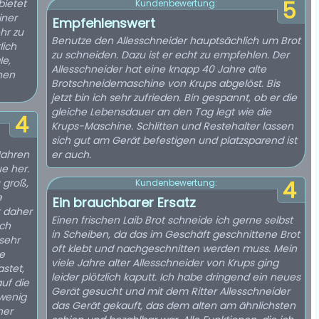
bietet
5
Kundenbewertung:
iner
Empfehlenswert
hr zu
Benutze den Allesschneider hauptsächlich um Brot
lich
zu schneiden. Dazu ist er echt zu empfehlen. Der
Allesschneider hat eine knapp 40 Jahre alte
hen
Brotschneidemaschine von Krups abgelöst. Bis
jetzt bin ich sehr zufrieden. Bin gespannt, ob er die
gleiche Lebensdauer an den Tag legt wie die
4
Krups-Maschine. Schlitten und Restehalter lassen
sich gut am Gerät befestigen und platzsparend ist
Jahren
er auch.
e her.
 groß,
4
Kundenbewertung:
e
Ein brauchbarer Ersatz
t daher
Einen frischen Laib Brot schneide ich gerne selbst
ich
in Scheiben, da das im Geschäft geschnittene Brot
sehr
oft klebt und nachgeschnitten werden muss. Mein
ne
viele Jahre alter Allesschneider von Krups ging
astet,
leider plötzlich kaputt. Ich habe dringend ein neues
auf die
Gerät gesucht und mit dem Ritter Allesschneider
 wenig
das Gerät gekauft, das dem alten am ähnlichsten
her