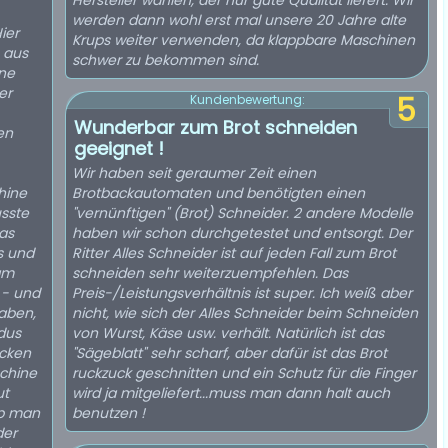
Hersteller wählen, der nur gute Qualität liefert. Wir
werden dann wohl erst mal unsere 20 Jahre alte
ier
Krups weiter verwenden, da klappbare Maschinen
e aus
schwer zu bekommen sind.
ine
er
5
Kundenbewertung:
Wunderbar zum Brot schneiden
en
geeignet !
Wir haben seit geraumer Zeit einen
hine
Brotbackautomaten und benötigten einen
usste
"vernünftigen" (Brot) Schneider. 2 andere Modelle
as
haben wir schon durchgetestet und entsorgt. Der
s und
Ritter Alles Schneider ist auf jeden Fall zum Brot
am
schneiden sehr weiterzuempfehlen. Das
 - und
Preis-/Leistungsverhältnis ist super. Ich weiß aber
haben,
nicht, wie sich der Alles Schneider beim Schneiden
dus
von Wurst, Käse usw. verhält. Natürlich ist das
ücken
"Sägeblatt" sehr scharf, aber dafür ist das Brot
schine
ruckzuck geschnitten und ein Schutz für die Finger
ut
wird ja mitgeliefert...muss man dann halt auch
ob man
benutzen !
der