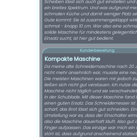
Scheiben lässt sich auch gut einstellen und 
ein breites Spektrum. Und was aufgrund me
schmalen Küche und damit weniger Platz se
Gute kommt: Sie ist zusammengeklappt wirk
schmal - knapp 10 cm. Wer also eine schmale,
solide Maschine für mindestens gelegentlic
Einsatz sucht, ist hier gut bedient.
Kundenbewertung:
Kompakte Maschine
Da meine alte Schneidemaschine nach 20 
nicht mehr ansehnlich war, musste eine neu
Die meisten Maschinen waren mir jedoch zu
ließen sich nicht gut verstauen. Ich nutze di
Maschine nicht täglich und sie verschwinde
in der Schublade. Mit dieser Maschine fand 
einen guten Ersatz. Das Schneidemesser ist 
scharf, das Brot lässt sich gut schneiden. Ei
Umstellung war es, dass der Einschalter einr
also die Maschine dauerhaft läuft. Also gut 
Finger aufpassen. Das einzige war mich ein
stört ist, dass aufgrund anscheinend statisc