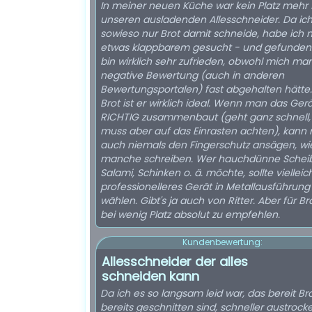
In meiner neuen Küche war kein Platz mehr 
unseren ausladenden Allesschneider. Da ic
sowieso nur Brot damit schneide, habe ich 
etwas klappbarem gesucht - und gefunden.
bin wirklich sehr zufrieden, obwohl mich ma
negative Bewertung (auch in anderen
Bewertungsportalen) fast abgehalten hätte.
Brot ist er wirklich ideal. Wenn man das Ger
RICHTIG zusammenbaut (geht ganz schnell
muss aber auf das Einrasten achten), kann
auch niemals den Fingerschutz ansägen, wi
manche schreiben. Wer hauchdünne Schei
Salami, Schinken o. ä. möchte, sollte vielleic
professionelleres Gerät in Metallausführung
wählen. Gibt's ja auch von Ritter. Aber für B
bei wenig Platz absolut zu empfehlen.
Kundenbewertung:
Allesschneider der alles
schneiden kann
Da ich es so langsam leid war, das bereit Br
bereits geschnitten sind, schneller austrock