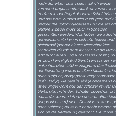
mehr Scheiben austrocken, will ich wieder
vermehrt ungeschnittenes Brot verzehren. H
trocknet in der Regel die letzte Schnittfläch
und das wars. Zudem wird auch gern mal e
ungarische Salami gegessen und die ein od
andere Zwiebel muss auch in Scheiben
geschnitten werden. Was haben die 3 Sach
gemeinsam: sie lassen sich alle besser und
gleichmäßiger mit einem Allesschneider
schneiden als mit dem Messer. Da die Masc
jetzt nicht jeden Tag zum Einsatz kommt, m
es auch kein High End Gerät sein sondern w
einfaches aber solides. Aufgrund des Preise
der Bewertung wurde es diese Maschine. K
auch zügig an, ausgepackt, angeschmissen
läuft. Und ja, wie bereits einige angemerkt 
ist es ungewohnt das der Schalter im Anmo
bleibt, also nicht den Schalter dauerhaft dr
muss, das kannte ich von unserer alten Ma
(lange ist es her) nicht. Das ist jetzt weder g
noch schlecht, muss nur bedacht werden 
sich an die Bedienung gewöhnt. Die Stärke 