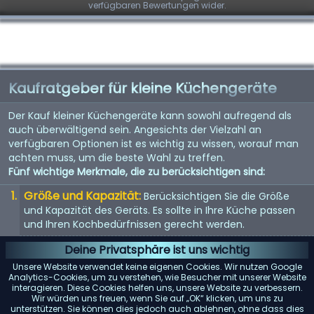
verfügbaren Bewertungen wider.
Kaufratgeber für kleine Küchengeräte
Der Kauf kleiner Küchengeräte kann sowohl aufregend als
auch überwältigend sein. Angesichts der Vielzahl an
verfügbaren Optionen ist es wichtig zu wissen, worauf man
achten muss, um die beste Wahl zu treffen.
Fünf wichtige Merkmale, die zu berücksichtigen sind:
Größe und Kapazität:
Berücksichtigen Sie die Größe
und Kapazität des Geräts. Es sollte in Ihre Küche passen
und Ihren Kochbedürfnissen gerecht werden.
Energieeffizienz:
Energieeffiziente Geräte sparen nicht
Deine Privatsphäre ist uns wichtig
nur Geld bei der Stromrechnung, sondern sind auch
Unsere Website verwendet keine eigenen Cookies. Wir nutzen Google
umweltfreundlich.
Analytics-Cookies, um zu verstehen, wie Besucher mit unserer Website
interagieren. Diese Cookies helfen uns, unsere Website zu verbessern.
Benutzerfreundlichkeit:
Suchen Sie nach Geräten mit
Wir würden uns freuen, wenn Sie auf „OK“ klicken, um uns zu
unterstützen. Sie können dies jedoch auch ablehnen, ohne dass dies
benutzerfreundlichen Bedienelementen und Funktionen.