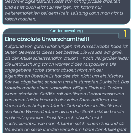
Geschwindigkeitsstufen lässt sich richtig präzise arbeiten
und es ist auch leicht zu reinigen. Ich kann’s nur
weiterempfehlen bei dem Preis-Leistung kann man nichts
falsch machen.
1
Kundenbewertung:
Eine absolute Unverschämtheit!
Aufgrund von guten Erfahrungen mit Russell Hobbs habe ich
Guten Gewissens dieses Set bestellt. Die Freude war groß,
als der Artikel schlussendlich ankam - noch viel größer leider
die Enttäuschung schon während des Auspackens. Die
angegebene Farbe stimmt absolut nicht mit der
eigentlichen überein! Es handelt sich nicht um ein frisches
Rot wie abgebildet, sondern um ein stumpfen Dunkelrot. Das
Material macht einen unstabilen, billigen Eindruck. Zudem
waren sämtliche Gefäße mit deutlichen Gebrauchsspuren
versehen! Leider kann ich hier keine Fotos anfügen, mit
denen ich es belegen könnte. Tiefe Kratzer im Plastik und
sämtliche Wasserflecken- als sei das Gerät x-Male bereits
im Einsatz gewesen. Es ist für mich absolut nicht
nachvollziehbar wie man Artikel in solch einem Zustand als
Neuware an seine Kunden veräußern kann! Der Artikel geht