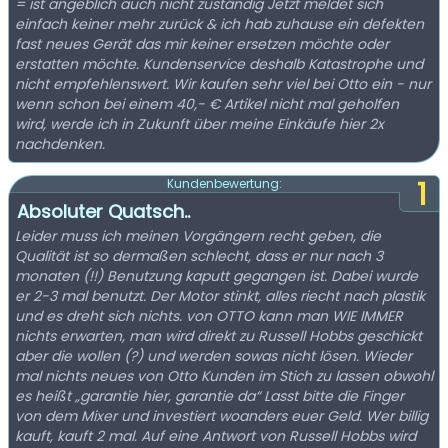
= ist angeblich auch nicht zuständig Jetzt meldet sich
einfach keiner mehr zurück & ich hab zuhause ein defekten
fast neues Gerät das mir keiner ersetzen möchte oder
erstatten möchte. Kundenservice deshalb Katastrophe und
nicht empfehlenswert. Wir kaufen sehr viel bei Otto ein - nur
wenn schon bei einem 40,- € Artikel nicht mal geholfen
wird, werde ich in Zukunft über meine Einkäufe hier 2x
nachdenken.
1
Kundenbewertung:
Absoluter Quatsch..
Leider muss ich meinen Vorgängern recht geben, die
Qualität ist so dermaßen schlecht, dass er nur nach 3
monaten (!!) Benutzung kaputt gegangen ist. Dabei wurde
er 2-3 mal benutzt. Der Motor stinkt, alles riecht nach plastik
und es dreht sich nichts. von OTTO kann man WIE IMMER
nichts erwarten, man wird direkt zu Russell Hobbs geschickt
aber die wollen (?) und werden sowas nicht lösen. Wieder
mal nichts neues von Otto Kunden im Stich zu lassen obwohl
es heißt „garantie hier, garantie da“ Lasst bitte die Finger
von dem Mixer und investiert woanders euer Geld. Wer billig
kauft, kauft 2 mal. Auf eine Antwort von Russell Hobbs wird