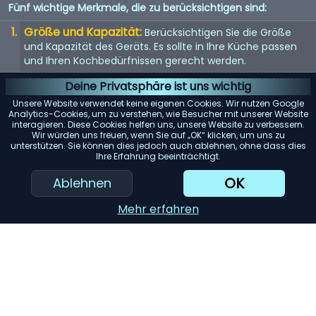
Fünf wichtige Merkmale, die zu berücksichtigen sind:
Größe und Kapazität:
Berücksichtigen Sie die Größe
und Kapazität des Geräts. Es sollte in Ihre Küche passen
und Ihren Kochbedürfnissen gerecht werden.
Energieeffizienz:
Energieeffiziente Geräte sparen nicht
Deine Privatsphäre ist uns wichtig
nur Geld bei der Stromrechnung, sondern sind auch
Unsere Website verwendet keine eigenen Cookies. Wir nutzen Google
umweltfreundlich.
Analytics-Cookies, um zu verstehen, wie Besucher mit unserer Website
interagieren. Diese Cookies helfen uns, unsere Website zu verbessern.
Benutzerfreundlichkeit:
Suchen Sie nach Geräten mit
Wir würden uns freuen, wenn Sie auf „OK“ klicken, um uns zu
unterstützen. Sie können dies jedoch auch ablehnen, ohne dass dies
benutzerfreundlichen Bedienelementen und Funktionen.
Ihre Erfahrung beeinträchtigt.
Sie sollten einfach zu bedienen und zu reinigen sein.
OK
Ablehnen
Haltbarkeit:
Hochwertige Materialien und gute
Verarbeitung bedeuten oft, dass das Gerät länger hält.
Mehr erfahren
Achten Sie auf Garantien und Kundenbewertungen.
KI-Einkaufsassistent