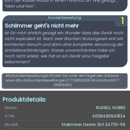
kam der Russel Hobbs in einem Weinrot an. Wie gesagt ,
"Klein und Fein" .
1
Kundenbewertung:
Schlimmer geht's nicht mehr
Ist für mich ehrlich gesagt ein Wunder dass das Gerät noch
nicht explodiert ist. Nach zwei Wochen Nutzungszeit erst ein
komischer Geruch und dann eine komplette Abnutzung der
Antriebsverbindungen. Sowas unverschämtes habe ich
noch nicht erlebt, wie hat so ein Gerät eine Freigabe
bekommen?
Alle Kundenbewertungen finden Sie unter der folgenden Adresse:
www.otto.de/kundenbewertungen/C726852826/#variationId=7
26856950
Produktdetails:
Marke:
RUSSELL HOBBS
GTIN:
4008496941834
Modell:
Stabmixer Desire 3in1 24700-56