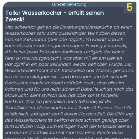
5
Kundenbewertung:
Toller Wasserkocher - erfüllt seinen
Zweck!
Also scheinbar gehen die Erwartungen/Ansprüche an einen
Wasserkocher sehr stark auseinander. Wir haben diesen
nun seit 3 Monaten (beinahe täglich) im Einsatz und ich
kann absolut nichts negatives sagen. Er war gut verpackt,
d.h. keine losen Teile oder ähnliches. Lediglich der kleine
Filter ist mal rausgerutscht, was aber mit einem kleinen
Handgriff in ein paar Sekunden wieder behoben wurde. Der
Wasserkocher kocht doch tatsächlich das Wasser, genau so
wie es seine Aufgabe ist... und das sogar ziemlich schnell!
Geräusche macht er dabei natürlich auch, aber alles im
Rahmen und für uns nicht störend! Dabei leuchtet noch das
blaue Licht, sieht stylisch aus, hat aber sonst keinerlei
Funktion. Was ich persönlich noch toll finde, ist die
"Einfüllhilfe" im Wasserkocher für 1, 2 oder 3 Tassen. Das hilft
tatsächlich und spart somit etwas Wasser+Zeit. Die Öffnung
des Wasserkochers ist wirklich etwas schmal, genügt aber
zum Einfüllen völlig. Zum Reinigen führt der Entkalker seinen
Job aus und notfalls kommt man mit einer Bürste auch
noch rein. Mit der Hand wird es vermutlich schwieriger, aber