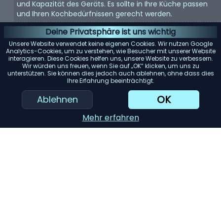
und Kapazität des Geräts. Es sollte in Ihre Küche passen
und Ihren Kochbedürfnissen gerecht werden.
Energieeffizienz:
Energieeffiziente Geräte sparen nicht
Deine Privatsphäre ist uns wichtig
nur Geld bei der Stromrechnung, sondern sind auch
Unsere Website verwendet keine eigenen Cookies. Wir nutzen Google
umweltfreundlich.
Analytics-Cookies, um zu verstehen, wie Besucher mit unserer Website
interagieren. Diese Cookies helfen uns, unsere Website zu verbessern.
Benutzerfreundlichkeit:
Suchen Sie nach Geräten mit
Wir würden uns freuen, wenn Sie auf „OK“ klicken, um uns zu
unterstützen. Sie können dies jedoch auch ablehnen, ohne dass dies
benutzerfreundlichen Bedienelementen und Funktionen.
Ihre Erfahrung beeinträchtigt.
Sie sollten einfach zu bedienen und zu reinigen sein.
OK
Ablehnen
Haltbarkeit:
Hochwertige Materialien und gute
Verarbeitung bedeuten oft, dass das Gerät länger hält.
Mehr erfahren
Achten Sie auf Garantien und Kundenbewertungen.
KI-Einkaufsassistent
Einreichen