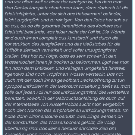
und vor allem weil er einer der wenigen ist, bei dem man
den Deckel komplett abnehmen kann, denn dadurch ist die
Edelstahlplatte, unter der sich das Heizelement befindet,
leicht zugänglich und zu reinigen. Von den Fotos her sah es
so aus, als ob die gesamte Innenfläche des Kochers aus
Edelstahl bestünde, was leider nicht der Fall ist. Die Wände
sind auch innen komplett aus Kunststoff und durch die
Konstruktion des Ausgießers und des Meßstabes für die
Füllhöhe ziemlich verwinkelt und voller unzugänglicher
Stellen. Dies hat zur Folge, dass es sehr schwer ist den
Wasserkocher innen je trocken zu bekommen. Egal wie man
ihn nach dem Entkalken und Reinigen umgekehrt hinstellt,
irgendwo sind noch Tröpfchen Wasser versteckt. Das hat
auch mit der nach innen gewölbten Deckelöffnung zu tun.
Apropos Entkalken: in der Gebrauchsanleitung heißt es, man
solle auf jeden Fall nur das Entkalkungsmittel des Herstellers
benutzen. Sowohl in der Gebrauchsanleitung als auch auf
der Internetseite von Russell Hobbs sucht man vergeblich
nach dem Namen des empfohlenen Entkalkungsmittels. Ich
habe dann Zitronensäure benutzt. Zwei Dinge werden an
der Konstruktion des Wasserkochers gelobt, die völlig
überflüssig sind: Das kleine herausnehmbare Sieb am
Ausgießer kann grobe Verschmutzungen oder Kalkreste