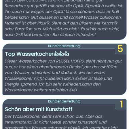
ca. 1,5 Liter ca 2,5 Min. Find ich persönlich sehr gut!
Besonders gut gefällt mir aber die Optik. Eigentlich wollte ich
ihn auch nur wegen der Optik! Umso schöner, dass er halt
beides kann. Gut aussehen und schnell Wasser aufkochen.
Material ist aber Plastik. Sieht auf den Bildern wie Keramik
oder Porzellan aus. Mich stört es nicht. Es stinkt auch nicht,
nach 2-3 Mal benutzen. Bin einfach zufrieden!
5
Kundenbewertung:
Top Wasserkocher👍👍👍
Dieser Wasserkocher von RUSSEL HOPPS ,sieht nicht nur gut
aus ,er hat einen abnehmbaren Deckel ,der das einfüllen
vom Wasser erleichtert und dadurch wie bei vielen
Wasserkocher nicht ausleiern kann 👍👍er ist leise und
Energie sparend ,ich bin sehr zufrieden,kann den
Wasserkocher weiterempfehlen 👍👍
1
Kundenbewertung:
Schön aber mit Kunststoff
Der Wasserkocher sieht sehr schön aus. Aber das
Innenmaterial ist nicht Metal, sonder Kunststoff und
abgekochtes Wasser schmeckt plastik. Ich verstehe nicht,