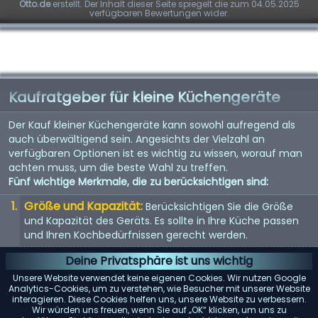
Otto.de
erstellt. Der Inhalt dieser Seite spiegelt die zum 04.05.2025
verfügbaren Bewertungen wider.
Kaufratgeber für kleine Küchengeräte
Der Kauf kleiner Küchengeräte kann sowohl aufregend als
auch überwältigend sein. Angesichts der Vielzahl an
verfügbaren Optionen ist es wichtig zu wissen, worauf man
achten muss, um die beste Wahl zu treffen.
Fünf wichtige Merkmale, die zu berücksichtigen sind:
Größe und Kapazität:
Berücksichtigen Sie die Größe
und Kapazität des Geräts. Es sollte in Ihre Küche passen
und Ihren Kochbedürfnissen gerecht werden.
Energieeffizienz:
Energieeffiziente Geräte sparen nicht
Deine Privatsphäre ist uns wichtig
nur Geld bei der Stromrechnung, sondern sind auch
Unsere Website verwendet keine eigenen Cookies. Wir nutzen Google
umweltfreundlich.
Analytics-Cookies, um zu verstehen, wie Besucher mit unserer Website
interagieren. Diese Cookies helfen uns, unsere Website zu verbessern.
Benutzerfreundlichkeit:
Suchen Sie nach Geräten mit
Wir würden uns freuen, wenn Sie auf „OK“ klicken, um uns zu