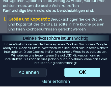
verfügbaren Optionen ist es wichtig zu wissen, worauf man
achten muss, um die beste Wahl zu treffen.
Fünf wichtige Merkmale, die zu berücksichtigen sind:
Größe und Kapazität:
Berücksichtigen Sie die Größe
und Kapazität des Geräts. Es sollte in Ihre Küche passen
und Ihren Kochbedürfnissen gerecht werden.
Energieeffizienz:
Energieeffiziente Geräte sparen nicht
Deine Privatsphäre ist uns wichtig
nur Geld bei der Stromrechnung, sondern sind auch
Unsere Website verwendet keine eigenen Cookies. Wir nutzen Google
umweltfreundlich.
Analytics-Cookies, um zu verstehen, wie Besucher mit unserer Website
interagieren. Diese Cookies helfen uns, unsere Website zu verbessern.
Benutzerfreundlichkeit:
Suchen Sie nach Geräten mit
Wir würden uns freuen, wenn Sie auf „OK“ klicken, um uns zu
unterstützen. Sie können dies jedoch auch ablehnen, ohne dass dies
benutzerfreundlichen Bedienelementen und Funktionen.
Ihre Erfahrung beeinträchtigt.
Sie sollten einfach zu bedienen und zu reinigen sein.
OK
Ablehnen
KI-Einkaufsassistent
Mehr erfahren
Einreichen