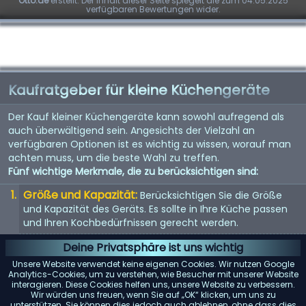
Otto.de
erstellt. Der Inhalt dieser Seite spiegelt die zum 04.05.2025
verfügbaren Bewertungen wider.
Kaufratgeber für kleine Küchengeräte
Der Kauf kleiner Küchengeräte kann sowohl aufregend als
auch überwältigend sein. Angesichts der Vielzahl an
verfügbaren Optionen ist es wichtig zu wissen, worauf man
achten muss, um die beste Wahl zu treffen.
Fünf wichtige Merkmale, die zu berücksichtigen sind:
Größe und Kapazität:
Berücksichtigen Sie die Größe
und Kapazität des Geräts. Es sollte in Ihre Küche passen
und Ihren Kochbedürfnissen gerecht werden.
Energieeffizienz:
Energieeffiziente Geräte sparen nicht
Deine Privatsphäre ist uns wichtig
nur Geld bei der Stromrechnung, sondern sind auch
Unsere Website verwendet keine eigenen Cookies. Wir nutzen Google
umweltfreundlich.
Analytics-Cookies, um zu verstehen, wie Besucher mit unserer Website
interagieren. Diese Cookies helfen uns, unsere Website zu verbessern.
Benutzerfreundlichkeit:
Suchen Sie nach Geräten mit
Wir würden uns freuen, wenn Sie auf „OK“ klicken, um uns zu
unterstützen. Sie können dies jedoch auch ablehnen, ohne dass dies