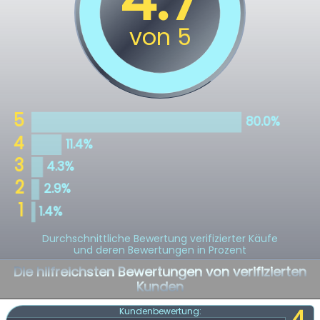
Durchschnittliche Bewertung verifizierter Käufe
und deren Bewertungen in Prozent
Die hilfreichsten Bewertungen von verifizierten
Kunden
4
Kundenbewertung: