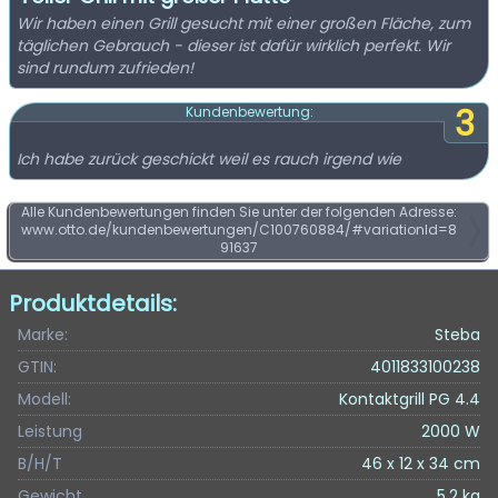
Wir haben einen Grill gesucht mit einer großen Fläche, zum
täglichen Gebrauch - dieser ist dafür wirklich perfekt. Wir
sind rundum zufrieden!
3
Kundenbewertung:
Ich habe zurück geschickt weil es rauch irgend wie
Alle Kundenbewertungen finden Sie unter der folgenden Adresse:
www.otto.de/kundenbewertungen/C100760884/#variationId=8
91637
Produktdetails:
Marke:
Steba
GTIN:
4011833100238
Modell:
Kontaktgrill PG 4.4
Leistung
2000 W
B/H/T
46 x 12 x 34 cm
Gewicht
5,2 kg