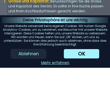
Größe und Kapazität:
Berücksichtigen Sie die Größe
und Kapazität des Geräts. Es sollte in Ihre Küche passen
und Ihren Kochbedürfnissen gerecht werden.
Energieeffizienz:
Energieeffiziente Geräte sparen nicht
Deine Privatsphäre ist uns wichtig
nur Geld bei der Stromrechnung, sondern sind auch
Unsere Website verwendet keine eigenen Cookies. Wir nutzen Google
umweltfreundlich.
Analytics-Cookies, um zu verstehen, wie Besucher mit unserer Website
interagieren. Diese Cookies helfen uns, unsere Website zu verbessern.
Benutzerfreundlichkeit:
Suchen Sie nach Geräten mit
Wir würden uns freuen, wenn Sie auf „OK“ klicken, um uns zu
unterstützen. Sie können dies jedoch auch ablehnen, ohne dass dies
benutzerfreundlichen Bedienelementen und Funktionen.
Ihre Erfahrung beeinträchtigt.
Sie sollten einfach zu bedienen und zu reinigen sein.
OK
Ablehnen
KI-Einkaufsassistent
Mehr erfahren
Einreichen