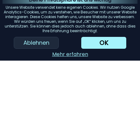
nur Geld bei der Stromrechnung, sondern sind auch
Unsere Website verwendet keine eigenen Cookies. Wir nutzen Google
umweltfreundlich.
Analytics-Cookies, um zu verstehen, wie Besucher mit unserer Website
interagieren. Diese Cookies helfen uns, unsere Website zu verbessern.
Benutzerfreundlichkeit:
Suchen Sie nach Geräten mit
Wir würden uns freuen, wenn Sie auf „OK“ klicken, um uns zu
unterstützen. Sie können dies jedoch auch ablehnen, ohne dass dies
benutzerfreundlichen Bedienelementen und Funktionen.
Ihre Erfahrung beeinträchtigt.
Sie sollten einfach zu bedienen und zu reinigen sein.
OK
Ablehnen
Haltbarkeit:
Hochwertige Materialien und gute
Verarbeitung bedeuten oft, dass das Gerät länger hält.
Mehr erfahren
Achten Sie auf Garantien und Kundenbewertungen.
KI-Einkaufsassistent
Einreichen