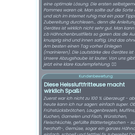
eine optimale Lösung. Die ersten selbstge
Pommes waren ok. Man sollte auf die Sorte
und sich im Internet ruhig mal ein paar Tipps
Zubereitung durchlesen... denn die Anleitun
Gerätes ist wirklich nicht sehr gut. Man kann
z.b Hähnchenbrustfilets so garen das die A
knusprig sind und innen saftig. Und das ohne
Am besten einen Tag vorher Einlegen
(marinieren). Die Lautstärke des Gerätes ist 
Unsere Abzugshaube ist lauter. Von uns gibt 
jetzt eine klare Kaufempfehlung. 👍🏻
Kundenbewertung:
Diese Heissluftfritteuse macht
wirklich Spaß!
Zuerst war ich nicht zu 100 % überzeugt - ab
heute kann ich nur sagen: einfach super. O
Frühstücksbrötchen, Laugenbrezeln, Muffins,
Kuchen, Garnelen und Fisch, Würstchen,
Fleischküchle, gefüllte Blätterteigtschen - s
herzhaft-, Gemüse, sogar ein ganzes Hähn
einfach, schnell und fettfrei fix zubereitet.Da