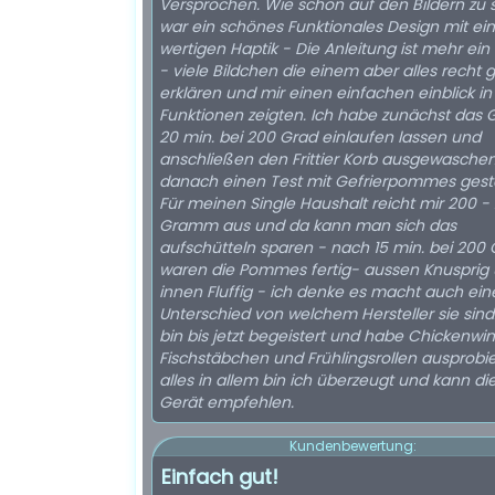
Versprochen. Wie schon auf den Bildern zu
war ein schönes Funktionales Design mit ein
wertigen Haptik - Die Anleitung ist mehr ei
- viele Bildchen die einem aber alles recht 
erklären und mir einen einfachen einblick in
Funktionen zeigten. Ich habe zunächst das 
20 min. bei 200 Grad einlaufen lassen und
anschließen den Frittier Korb ausgewasche
danach einen Test mit Gefrierpommes gesta
Für meinen Single Haushalt reicht mir 200 -
Gramm aus und da kann man sich das
aufschütteln sparen - nach 15 min. bei 200
waren die Pommes fertig- aussen Knusprig
innen Fluffig - ich denke es macht auch ein
Unterschied von welchem Hersteller sie sind.
bin bis jetzt begeistert und habe Chickenwi
Fischstäbchen und Frühlingsrollen ausprobie
alles in allem bin ich überzeugt und kann di
Gerät empfehlen.
Kundenbewertung:
Einfach gut!