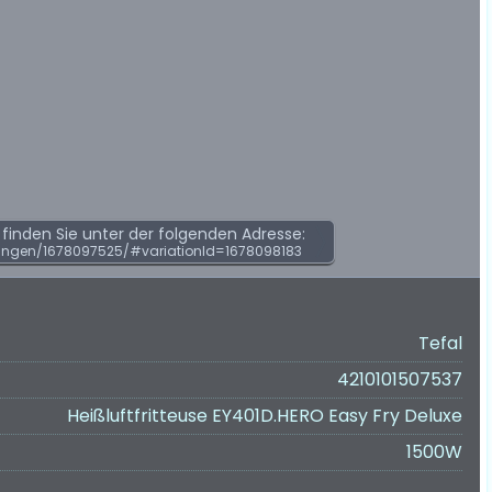
inden Sie unter der folgenden Adresse:
ungen/1678097525/#variationId=1678098183
Tefal
4210101507537
Heißluftfritteuse EY401D.HERO Easy Fry Deluxe
1500W