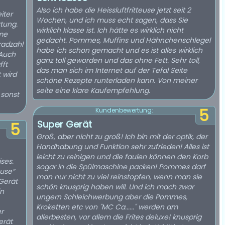
Also ich habe die Heissluftfritteuse jetzt seit 2
iter
Wochen, und ich muss echt sagen, dass Sie
tung.
wirklich klasse ist. Ich hätte es wirklich nicht
mme
gedacht. Pommes, Muffins und Hähnchenschlegel
radzahl
habe ich schon gemacht und es ist alles wirklich
 Auch
ganz toll geworden und das ohne Fett. Sehr toll,
fft
das man sich im Internet auf der Tefal Seite
 wird
schöne Rezepte runterladen kann. Von meiner
seite eine klare Kaufempfehlung.
 sonst
5
Kundenbewertung:
Super Gerät
5
Groß, aber nicht zu groß! Ich bin mit der optik, der
Handhabung und Funktion sehr zufrieden! Alles ist
leicht zu reinigen und die faulen können den Korb
ses.
sogar in die Spülmaschine packen! Pommes darf
euse“
man nur nicht zu viel reinstopfen, wenn man sie
Gerät
schön knusprig haben will. Und ich mach zwar
in
ungern Schleichwerbung aber die Pommes,
Kroketten etc von "MC Ca......" werden am
er
allerbesten, vor allem die Frites deluxe! knusprig
erät