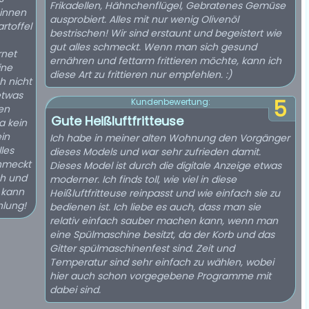
Frikadellen, Hähnchenflügel, Gebratenes Gemüse
innen
ausprobiert. Alles mit nur wenig Olivenöl
rtoffel
bestrischen! Wir sind erstaunt und begeistert wie
gut alles schmeckt. Wenn man sich gesund
rnet
ernähren und fettarm frittieren möchte, kann ich
ine
diese Art zu frittieren nur empfehlen. :)
h nicht
etwas
5
Kundenbewertung:
gen
Gute Heißluftfritteuse
a kein
in
Ich habe in meiner alten Wohnung den Vorgänger
les
dieses Models und war sehr zufrieden damit.
hmeckt
Dieses Model ist durch die digitale Anzeige etwas
ch und
moderner. Ich finds toll, wie viel in diese
 kann
Heißluftfritteuse reinpasst und wie einfach sie zu
hlung!
bedienen ist. Ich liebe es auch, dass man sie
relativ einfach sauber machen kann, wenn man
eine Spülmaschine besitzt, da der Korb und das
Gitter spülmaschinenfest sind. Zeit und
Temperatur sind sehr einfach zu wählen, wobei
hier auch schon vorgegebene Programme mit
dabei sind.