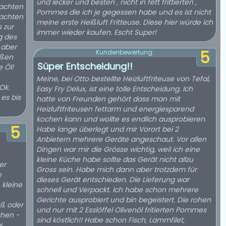
und lecker und besten , nicht in fett frittierten ,
machten
Pommes die ich je gegessen habe und es ist nicht
 achten
meine erste Heißluft Fritteuse. Diese hier würde ich
 zur
immer wieder kaufen. Escht Super!
g des
 aber
5
Kundenbewertung:
ußen
Süper Entscheidung!!
 Öl!
Meine, bei Otto bestellte Heizluftfriteuse von Tefal,
Ok.
Easy Fry Delux, ist eine tolle Entscheidung. Ich
es bis
hatte von Freunden gehört dass man mit
Heizluftfriteusen fettarm und energiesparend
kochen kann und wollte es endlich ausprobieren.
5
Habe lange überlegt und mir Vorort bei 2
Anbietern mehrere Geräte angeschaut. Vor allen
Dingen war mir die Grösse wichtig, weil ich eine
kleine Küche habe sollte das Gerät nicht allzu
er
Gross sein. Habe mich dann aber trotzdem für
b
dieses Gerät entschieden. Die Lieferung war
 kleine
schnell und Verpackt. Ich habe schon mehrere
Gerichte ausprobiert und bin begeistert. Die rohen
üß oder
und nur mit 2 Esslöffel Olivenöl fritierten Pommes
chen -
sind köstlich!! Habe schon Fisch, Lammfilet,
s