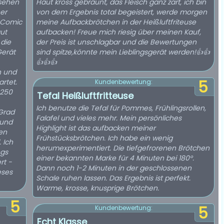
 sehen
Haut kross gebräunt, das Fleisch ganz zart, ich bin
er
von dem Ergebnis total begeistert, werde morgen
n Comic
meine Aufbackbrötchen in der Heißluftfriteuse
gut
aufbacken! Freue mich riesig über meinen Kauf,
 die
der Preis ist unschlagbar und die Bewertungen
Gerät
sind spitze,könnte mein Lieblingsgerät werden!👍👍
👍👍👍
n und
rtet.
5
Kundenbewertung:
 250
Tefal Heißluftfritteuse
Ich benutze die Tefal für Pommes, Frühlingsrollen,
 Grad
Falafel und vieles mehr. Mein persönliches
 und
Highlight ist das aufbacken meiner
en
Frühstücksbrötchen. Ich habe ein wenig
 Ich
herumexperimentiert. Die tiefgefrorenen Brötchen
ngs
einer bekannten Marke für 4 Minuten bei 180°.
rt -
Dann noch 1-2 Minuten in der geschlossenen
eses
Schale ruhen lassen. Das Ergebnis ist perfekt.
Warme, krosse, knusprige Brötchen.
5
5
Kundenbewertung:
Echt Klasse