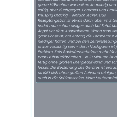
ganze Hähnchen war außen knupsprig und 
saftig, aber duchgegart. Pommes und Bratka
knusprig knackig - einfach lecker. Das
Rezeptangebot ist etwas dünn, aber im Inte
findet man schon einiges auch bei Tefal. Ke
Angst vor dem Ausprobieren. Wenn man sic
ganz sicher ist, am Anfang die Temperatur 
niedriger halten und bei den Zeiteinstellun
etwas vorsichtig sein - denn Nachgaren ist j
Problem. Kein Backofenvorheizen mehr für e
paar Frühstückbrötchen - in 10 Minuten ist al
fertig ohne großen Energieaufwand und sc
lecker. Die Bedienung des Gerätes ist einfa
es läßt sich ohne großen Aufwand reinigen,
auch in die Spülmaschine. Klare Kaufempfe