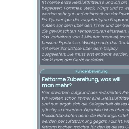
Ist meine erste Heißluftfritteuse und ich bin
begeistert. Pommes, Steak, Wings und so we
werden sehr gut und entsprechen der Erwar
Ein Tip, weniger die vorgefertigten Progra
nutzen sondern über den Timer und der Ge
die gewünschten Temperaturen einstellen.
das Vorheitzen von 3 Minuten manuell, scha
bessere Ergebnisse. Wichtig noch, das Gerät
mit einer Schutzfolie über dem Display
ausgeliefert. Die muss erst entfernt werden,
denkt man das Gerät ist defekt.
Kundenbewertung:
Fettarme Zubereitung, was will
man mehr?
Hier erworben aufgrund des reduzierten Prei
Wir wollten schon immer eine „Heissluftfritt
und nun ergab sich die Gelegenheit dieses 
günstig zu erwerben. Eigentlich ist es eher e
Heissluftbackofen denn die Nahrungsmittel
werden per Luftströmung gegart. Fakt ist, w
fettarm kochen möchte für den ist dieses G