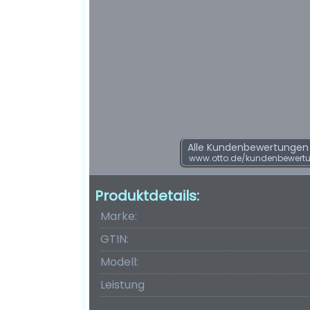
Alle Kundenbewertungen f
www.otto.de/kundenbewert
Produktdetails:
Marke:
GTIN:
Modell:
Leistung