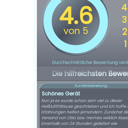
Durchschnittliche Bewertung verif
Die hilfreichsten Bewe
Kundenbewertung:
Schönes Gerät
Nun ja es wurde schon sehr viel zu dieser
Heißluftfritteuse geschrieben und ich hoffe
Erfahrungen helfen jemandem. Zunächst de
Versand von Otto bzw. Hermes wirklich klass
innerhalb von 24 Stunden geliefert wie