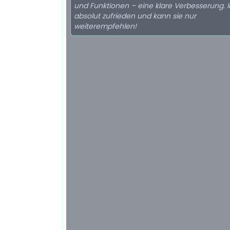
und Funktionen – eine klare Verbesserung. I
absolut zufrieden und kann sie nur
weiterempfehlen!