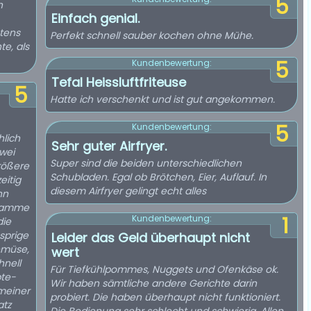
5
n
Einfach genial.
stens
Perfekt schnell sauber kochen ohne Mühe.
te, als
5
Kundenbewertung:
Tefal Heissluftfriteuse
5
Hatte ich verschenkt und ist gut angekommen.
5
Kundenbewertung:
hlich
Sehr guter Airfryer.
wei
Super sind die beiden unterschiedlichen
rößere
Schubladen. Egal ob Brötchen, Eier, Auflauf. In
eitig
diesem Airfryer gelingt echt alles
nn
1
Kundenbewertung:
die
sprige
Leider das Geld überhaupt nicht
emüse,
wert
Für Tiefkühlpommes, Nuggets und Ofenkäse ok.
pte-
Wir haben sämtliche andere Gerichte darin
 meiner
probiert. Die haben überhaupt nicht funktioniert.
atz