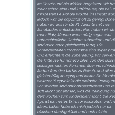
im Einsatz und bin wirklich begeistert. Wir ha
zuvor schon eine Heißluftfritteuse, die bei u
mindestens 4 Mal die Woche im Einsatz war,
jedoch war die Kapazität oft zu gering. Dahe
haben wir uns für die XL Variante mit zwei
Schubladen entschieden. Nun haben wir deu
mehr Platz, können wenn nötig sogar zwei
unterschiedliche Gerichte zubereiten und d
sind auch noch gleichzeitig fertig. Die
voreingestellten Programme sind super prak
und erleichtern die Zubereitung. Wir verwe
die Fritteuse für nahezu alles, von den klass
selbstgemachten Pommes, über verschiede
Sorten Gemüse bis hin zu Fleisch, und alles 
gleichmäßig knusprig und lecker. Ein für mich
weiterer Pluspunkt ist die einfache Reinigung
Schubladen sind antihaftbeschichtet und la
sich leicht abnehmen, was die Reinigung n
dem Kochen zum Kinderspiel macht. Die Rezepte-
App ist ein nettes Extra für Inspiration und 
Ideen, bisher habe ich mich jedoch nur ein
bisschen durchgeklickt und noch nichts