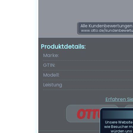
Alle Kundenbewertungen f
www.otto.de/kundenbewert
Produktdetails:
Marke:
GTIN:
Modell:
Leistung
Erfahren Si
Unsere Website
wie Besucher mit
würden uns f