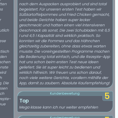
tten
nach dem Auspacken ausprobiert und sind total
ns
begeistert. Für unseren ersten Test haben wir
Süßkartoffelpommes und Fried Chicken gemacht,
r
und beide Gerichte haben super lecker
geschmeckt und hatten einen viel intensiveren
tlich
Geschmack als sonst. Die zwei Schubladen mit 6,5
l und 4,5 l Kapazität sind wirklich praktisch. So
iese
konnten wir die Pommes und das Hähnchen
gleichzeitig zubereiten, ohne dass etwas warten
tisch
musste. Die voreingestellten Programme machen
nden
die Bedienung total einfach, und die Rezepte-App
ischen
hat uns schon beim ersten Test neue Ideen
nste
geliefert. Sie ist super leicht zu bedienen und
wird
wirklich hilfreich. Wir freuen uns schon darauf,
noch viele weitere Gerichte, vorallem mithilfe der
. Die
App, damit zu zaubern. Absolute Kaufempfehlung!
ssen
ach
5
Kundenbewertung:
Top
neue
Mega klasse kann ich nur weiter empfehlen
Kundenbewertung: