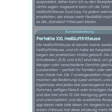
ausprobiert, daher kann ich zu den Rezepte
nichts sagen. Insgesamt kann ich die Tefal
Heißluftfritteuse Dual Easy Fry jedem wärm
empfehlen, der etwas mehr Flexibilität möch
es die „Standard“ Fritteusen bieten.
Kundenbewertung:
Perfekte XXL Heißluftfritteuse
Die Heißluftfritteuse ist bereits meine zweite
Heißluftfritteuse, und ich habe sie hauptsäc
wegen der praktischen Größe gekauft. Die z
Schubladen (6,5L und 4,5L) sind ideal, um g
Mengen oder verschiedene Gerichte gleichz
zuzubereiten – perfekt für Familien oder we
man Gäste hat. Die 7 voreingestellten Programme
machen die Bedienung super einfach, und 
Ergebnisse sind jedes Mal überzeugend: knu
Pommes, saftiges Fleisch oder knackiges G
und das fast ohne Öl. Die Reinigung geht schnell
und unkompliziert, und die zusätzliche Reze
App bietet viele tolle Ideen. Im Vergleich zu
ersten Fritteuse hat diese eindeutig mehr Pl