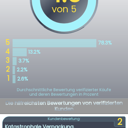
Durchschnittliche Bewertung verifizierter Käufe
und deren Bewertungen in Prozent
Die hilfreichsten Bewertungen von verifizierten
Kunden
2
Kundenbewertung:
Katastrophale Verpackung.