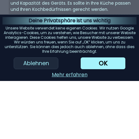
und Kapazität des Geräts. Es sollte in Ihre Küche passen
und Ihren Kochbedürfnissen gerecht werden.
Energieeffizienz:
Energieeffiziente Geräte sparen nicht
Deine Privatsphäre ist uns wichtig
nur Geld bei der Stromrechnung, sondern sind auch
Unsere Website verwendet keine eigenen Cookies. Wir nutzen Google
umweltfreundlich.
Analytics-Cookies, um zu verstehen, wie Besucher mit unserer Website
interagieren. Diese Cookies helfen uns, unsere Website zu verbessern.
Benutzerfreundlichkeit:
Suchen Sie nach Geräten mit
Wir würden uns freuen, wenn Sie auf „OK“ klicken, um uns zu
unterstützen. Sie können dies jedoch auch ablehnen, ohne dass dies
benutzerfreundlichen Bedienelementen und Funktionen.
Ihre Erfahrung beeinträchtigt.
Sie sollten einfach zu bedienen und zu reinigen sein.
OK
Ablehnen
Haltbarkeit:
Hochwertige Materialien und gute
Verarbeitung bedeuten oft, dass das Gerät länger hält.
Mehr erfahren
Achten Sie auf Garantien und Kundenbewertungen.
KI-Einkaufsassistent
Einreichen