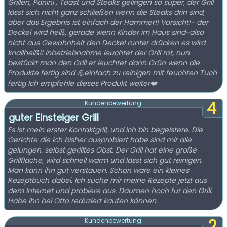
Grillen, Panini , Toast und Steaks gelingen so super, der Grill
lässt sich nicht ganz schließen wenn die Steaks drin sind,
aber das Ergebnis ist einfach der Hammer!! Vorsicht!- der
Deckel wird heiß, gerade wenn Kinder im Haus sind-also
nicht aus Gewohnheit den Deckel runter drücken es wird
knallheiß!! Inbetriebnahme leuchtet der Grill rot, nun
bestückt man den Grill er leuchtet dann Grün wenn die
Produkte fertig sind 💪einfach zu reinigen mit feuchten Tuch
fertig Ich empfehle dieses Produkt weiter❤️
4
Kundenbewertung:
guter Einsteiger Grill
Es ist mein erster Kontaktgrill, und ich bin begeistere. Die
Gerichte die ich bisher ausprobiert habe sind mir alle
gelungen. selbst gerilltes Obst. Der Grill hat eine große
Grillfläche, wird schnell warm und lässt sich gut reinigen.
Man kann ihn gut verstauen. Schön wäre ein kleines
Rezeptbuch dabei. Ich suche mir meine Rezepte jetzt aus
dem Internet und probiere aus. Daumen hoch für den Grill.
Habe ihn bei Otto reduziert kaufen können.
2
Kundenbewertung: