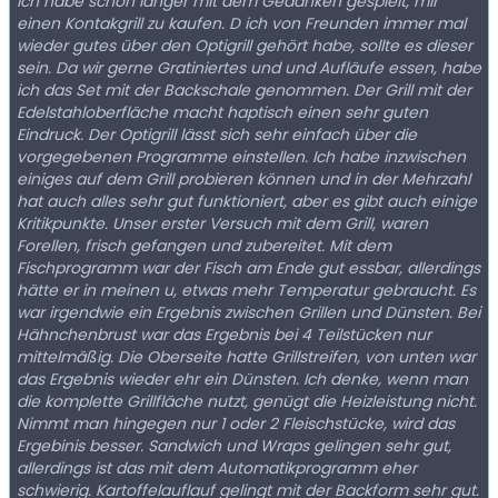
Ich habe schon länger mit dem Gedanken gespielt, mir
einen Kontakgrill zu kaufen. D ich von Freunden immer mal
wieder gutes über den Optigrill gehört habe, sollte es dieser
sein. Da wir gerne Gratiniertes und und Aufläufe essen, habe
ich das Set mit der Backschale genommen. Der Grill mit der
Edelstahloberfläche macht haptisch einen sehr guten
Eindruck. Der Optigrill lässt sich sehr einfach über die
vorgegebenen Programme einstellen. Ich habe inzwischen
einiges auf dem Grill probieren können und in der Mehrzahl
hat auch alles sehr gut funktioniert, aber es gibt auch einige
Kritikpunkte. Unser erster Versuch mit dem Grill, waren
Forellen, frisch gefangen und zubereitet. Mit dem
Fischprogramm war der Fisch am Ende gut essbar, allerdings
hätte er in meinen u, etwas mehr Temperatur gebraucht. Es
war irgendwie ein Ergebnis zwischen Grillen und Dünsten. Bei
Hähnchenbrust war das Ergebnis bei 4 Teilstücken nur
mittelmäßig. Die Oberseite hatte Grillstreifen, von unten war
das Ergebnis wieder ehr ein Dünsten. Ich denke, wenn man
die komplette Grillfläche nutzt, genügt die Heizleistung nicht.
Nimmt man hingegen nur 1 oder 2 Fleischstücke, wird das
Ergebinis besser. Sandwich und Wraps gelingen sehr gut,
allerdings ist das mit dem Automatikprogramm eher
schwierig. Kartoffelauflauf gelingt mit der Backform sehr gut.