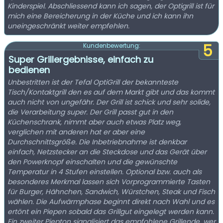
Kinderspiel. Abschliessend kann ich sagen, der Optigrill ist für
mich eine Bereicherung in der Küche und ich kann ihn
uneingeschränkt weiter empfehlen.
5
Kundenbewertung:
Super Grillergebnisse, einfach zu
bedienen
Unbestritten ist der Tefal OptiGrill der bekannteste
Tisch/Kontaktgrill den es auf dem Markt gibt und das kommt
auch nicht von ungefähr. Der Grill ist schick und sehr solide,
die Verarbeitung super. Der Grill passt gut in den
Küchenschrank, nimmt aber auch etwas Platz weg,
verglichen mit anderen hat er aber eine
Durchschnittsgröße. Die Inbetriebnahme ist denkbar
einfach, Netzstecker an die Steckdose und das Gerät über
den Powerknopf einschalten und die gewünschte
Temperatur in 4 Stufen einstellen. Optional bzw. auch als
besonderes Merkmal lassen sich Vorprogrammierte Tasten
für Burger, Hähnchen, Sandwich, Würstchen, Steak und Fisch
wählen. Die Aufwärmphase beginnt direkt nach Wahl und es
ertönt ein Piepen sobald das Grillgut eingelegt werden kann.
Ein zweiter Piepton signalisiert das empfohlene Grillende, wer