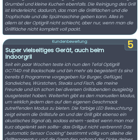
Grumbel und kleine Kuchen ebenfalls. Die Reinigung des Grill
ist kinderleicht, dadurch, das man die Grillflächen und die
Tropfschale und die Spülmaschine geben kann. Alles in
allem ist der Optigrill nicht schlecht, aber nur, wenn man die
Grillfläche nicht komplett voll packt.
5
Kundenbewertung:
Super vielseitiges Gerät, auch beim
Indoorgril
Seit ein paar Wochen teste ich nun den Tefal Optigrill
GC714D mit Backschale und bin mehr als begeistert! Es sind
bereits 6 Programme vorgegeben für Burger, Geflügel,
Sandwiches, Würstchen, Steaks und Fisch, die meine
Freunde und ich schon bei diversen Grillabenden ausgiebig
ausgetestet haben. Weiterhin gibt es den manuellen Modus,
um wirklich jedem den auf den eigenen Geschmack
zutreffenden Modus zu bieten. Die farbige LED Beleuchtung
zeigt einem die Grillstufe an und der Grill gibt ebenso ein
akustisches Signal ab, sodass einem -selbst wenn man mal
kurz abgelenkt sein sollte- das Grillgut nicht verbrennt! Das
„Automatic Sensor Cooking“ bestimmt völlig von alleine die
Grilltemperatur und die Garstufen anhand der Dicke deines