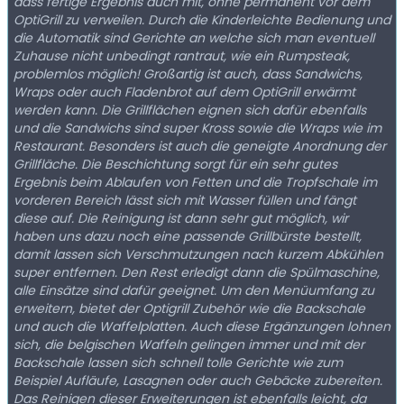
dass fertige Ergebnis auch mit, ohne permanent vor dem
OptiGrill zu verweilen. Durch die Kinderleichte Bedienung und
die Automatik sind Gerichte an welche sich man eventuell
Zuhause nicht unbedingt rantraut, wie ein Rumpsteak,
problemlos möglich! Großartig ist auch, dass Sandwichs,
Wraps oder auch Fladenbrot auf dem OptiGrill erwärmt
werden kann. Die Grillflächen eignen sich dafür ebenfalls
und die Sandwichs sind super Kross sowie die Wraps wie im
Restaurant. Besonders ist auch die geneigte Anordnung der
Grillfläche. Die Beschichtung sorgt für ein sehr gutes
Ergebnis beim Ablaufen von Fetten und die Tropfschale im
vorderen Bereich lässt sich mit Wasser füllen und fängt
diese auf. Die Reinigung ist dann sehr gut möglich, wir
haben uns dazu noch eine passende Grillbürste bestellt,
damit lassen sich Verschmutzungen nach kurzem Abkühlen
super entfernen. Den Rest erledigt dann die Spülmaschine,
alle Einsätze sind dafür geeignet. Um den Menüumfang zu
erweitern, bietet der Optigrill Zubehör wie die Backschale
und auch die Waffelplatten. Auch diese Ergänzungen lohnen
sich, die belgischen Waffeln gelingen immer und mit der
Backschale lassen sich schnell tolle Gerichte wie zum
Beispiel Aufläufe, Lasagnen oder auch Gebäcke zubereiten.
Das Reinigen dieser Erweiterungen ist ebenfalls leicht, da