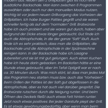
modern aus. Neben den 2 Grillplatten gibt es noch eine
zusätzliche Backschale. Man kann zwischen 6 Programmen
auswählen oder auch nur den manuellen Modus nutzen.
Wichtig ist vor jedem neuen Grillvorgang das Vorheizen der
Grillplatten. Ich habe Burger Patties gegrillt und sie waren
schneller fertig als auf dem “normalen” Grill. Bratwürste
habe ich auch probiert und sie waren gut durch, haben aber
aufgrund der Dicke etwas länger gebraucht. Gut finde ich
auch die Abtropfschale, in die der ganze “Saft” läuft. Auch
finde ich es sehr praktisch, dass man die Grillplatten, die
Backschale und die Abtropfschale in der Spülmaschine
reinigen kann. In der Backschale habe ich Lasagne
zubereitet und sie ist mir gut gelungen. Auch einen Kuchen
habe ich heute darin gebacken. Im Backofen hätte er eine
Stunde etwa gebraucht, aber im Tefal Optigrill war er nach
ca. 30 Minuten durch. Was mich stört, ist dass man jedes Mal
das Programm neu starten muss bzw. auch das “Vorheizen”.
Beim Grillen der Patties ist der Saft gut abgeflossen in die
Abtropfschale, aber es hat auch viel darüber gespritzt. Die
Bratwürste rutschen durch die Neigung runter. Und beim
Öffnen des Deckels fließt auch etwas Fett hinten runter.
Jetzt noch etwas positives: Bei jeder Garstufe piept der Grill.
Es ist etwas gewöhnungsbedürftig, aber wenn man beim