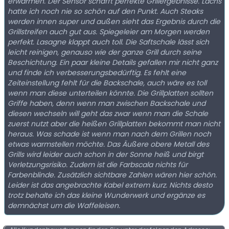
erwärmen. Der Sensor schafft perfekte Grillergebnisse. Lachs
hatte ich noch nie so schön auf den Punkt. Auch Steaks
werden innen super und außen sieht das Ergebnis durch die
Grillstreifen auch gut aus. Spiegeleier am Morgen werden
perfekt. Lasagne klappt auch toll. Die Saftschale lässt sich
leicht reinigen, genauso wie der ganze Grill durch seine
Beschichtung. Ein paar kleine Details gefallen mir nicht ganz
und finde ich verbesserungsbedürftig. Es fehlt eine
Zeiteinstellung fehlt für die Backschale, auch wäre es toll
wenn man diese unterteilen könnte. Die Grillplatten sollten
Griffe haben, denn wenn man zwischen Backschale und
diesen wechseln will geht das zwar wenn man die Schale
zuerst nutzt aber die heißen Grillplatten bekommt man nicht
heraus. Was schade ist wenn man nach dem Grillen noch
etwas warmstellen möchte. Das Äußere obere Metall des
Grills wird leider auch schon in der Sonne heiß und birgt
Verletzungsrisiko. Zudem ist die Farbscala nichts für
Farbenblinde. Zusätzlich sichtbare Zahlen wären hier schön.
Leider ist das angebrachte Kabel extrem kurz. Nichts desto
trotz behalte ich das kleine Wunderwerk und ergänze es
demnächst um die Waffeleisen.