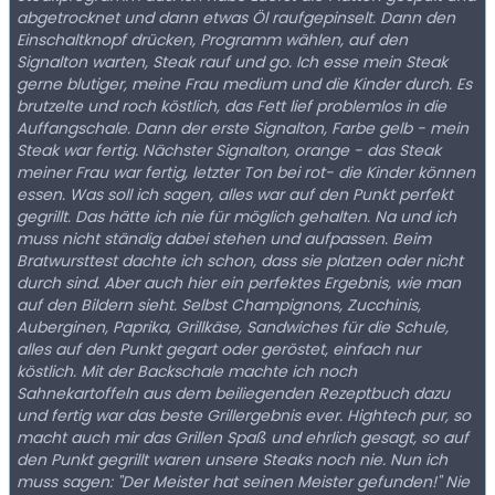
abgetrocknet und dann etwas Öl raufgepinselt. Dann den
Einschaltknopf drücken, Programm wählen, auf den
Signalton warten, Steak rauf und go. Ich esse mein Steak
gerne blutiger, meine Frau medium und die Kinder durch. Es
brutzelte und roch köstlich, das Fett lief problemlos in die
Auffangschale. Dann der erste Signalton, Farbe gelb - mein
Steak war fertig. Nächster Signalton, orange - das Steak
meiner Frau war fertig, letzter Ton bei rot- die Kinder können
essen. Was soll ich sagen, alles war auf den Punkt perfekt
gegrillt. Das hätte ich nie für möglich gehalten. Na und ich
muss nicht ständig dabei stehen und aufpassen. Beim
Bratwursttest dachte ich schon, dass sie platzen oder nicht
durch sind. Aber auch hier ein perfektes Ergebnis, wie man
auf den Bildern sieht. Selbst Champignons, Zucchinis,
Auberginen, Paprika, Grillkäse, Sandwiches für die Schule,
alles auf den Punkt gegart oder geröstet, einfach nur
köstlich. Mit der Backschale machte ich noch
Sahnekartoffeln aus dem beiliegenden Rezeptbuch dazu
und fertig war das beste Grillergebnis ever. Hightech pur, so
macht auch mir das Grillen Spaß und ehrlich gesagt, so auf
den Punkt gegrillt waren unsere Steaks noch nie. Nun ich
muss sagen: "Der Meister hat seinen Meister gefunden!" Nie