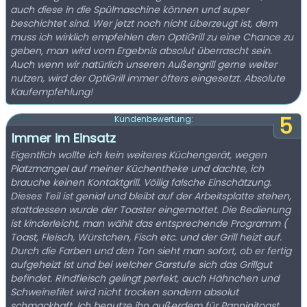
auch diese in die Spülmaschine können und super
beschichtet sind. Wer jetzt noch nicht überzeugt ist, dem
muss ich wirklich empfehlen den OptiGrill zu eine Chance zu
geben, man wird vom Ergebnis absolut überrascht sein.
Auch wenn wir natürlich unseren Außengrill gerne weiter
nutzen, wird der OptiGrill immer öfters eingesetzt. Absolute
Kaufempfehlung!
5
Kundenbewertung:
Immer im Einsatz
Eigentlich wollte ich kein weiteres Küchengerät, wegen
Platzmangel auf meiner Küchentheke und dachte, ich
brauche keinen Kontaktgrill. Völlig falsche Einschätzung.
Dieses Teil ist genial und bleibt auf der Arbeitsplatte stehen,
stattdessen wurde der Toaster eingemottet. Die Bedienung
ist kinderleicht, man wählt das entsprechende Programm (
Toast, Fleisch, Würstchen, Fisch etc. und der Grill heizt auf.
Durch die Farben und den Ton sieht man sofort, ob er fertig
aufgeheizt ist und bei welcher Garstufe sich das Grillgut
befindet. Rindfleisch gelingt perfekt, auch Hähnchen und
Schweinefilet wird nicht trocken sondern absolut
schmackhaft. Ich benutze ihn außerdem für Panninitoast,