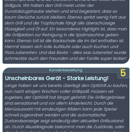
Grillguts. Wir haben den Grill meist unter der
Dunstabzugshaube stehen und sind begeistert, dass so
kaum Gerüche zurück bleiben. Ebenso spritzt wenig Fett aus
dem Grill und die Tropfschale fängt alle überschüssige
Flüssigkeit und Öl auf. Ein besonderes Highlight ist, dass man
die Grillplatten zur Reinigung in die Spülmaschine geben
kann. Ebenso toll ist die Backschale die im Set enthalten ist.
Hiermit lassen sich tolle Aufläufe oder auch Kuchen und
Pizza zubereiten. Und das Beste - alles was zubereitet wurde
schmeckte auch den Freunden und der Fanilie super lecker!
5
Kundenbewertung:
Unscheinbares Gerät - Starke Leistung!
Lange haben wir uns bereits überlegt den OptiGrill zu kaufen,
nun nach einigen Wochen voller Grillspaß müssen wir
zugeben, der OptiGrill hat längst gefehlt! Die Grillergebnisse
sind sensationell und vor allem kinderleicht. Durch die
Menüauswahl mit eindeutigen Bildern kann jede Speise
schnell zugeordnet werden und die automatische
Zustandsanzeige zeigt eindeutig den aktuellen Grillzustand
an. Durch Akustiksignale bekommt man die Zustände, oder