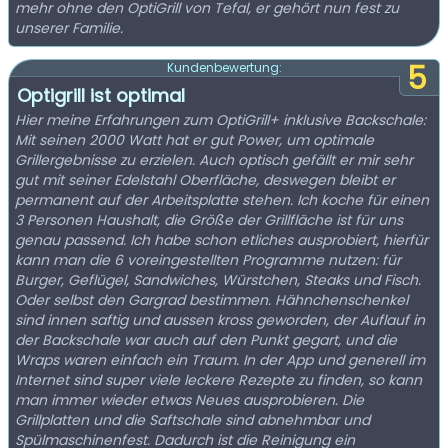
mehr ohne den OptiGrill von Tefal, er gehört nun fest zu
unserer Familie.
5
Kundenbewertung:
Optigrill ist optimal
Hier meine Erfahrungen zum OptiGrill+ inklusive Backschale:
Mit seinen 2000 Watt hat er gut Power, um optimale
Grillergebnisse zu erzielen. Auch optisch gefällt er mir sehr
gut mit seiner Edelstahl Oberfläche, deswegen bleibt er
permanent auf der Arbeitsplatte stehen. Ich koche für einen
3 Personen Haushalt, die Größe der Grillfläche ist für uns
genau passend. Ich habe schon etliches ausprobiert, hierfür
kann man die 6 voreingestellten Programme nutzen: für
Burger, Geflügel, Sandwiches, Würstchen, Steaks und Fisch.
Oder selbst den Gargrad bestimmen. Hähnchenschenkel
sind innen saftig und aussen kross geworden, der Auflauf in
der Backschale war auch auf den Punkt gegart, und die
Wraps waren einfach ein Traum. In der App und generell im
Internet sind super viele leckere Rezepte zu finden, so kann
man immer wieder etwas Neues ausprobieren. Die
Grillplatten und die Saftschale sind abnehmbar und
Spülmaschinenfest. Dadurch ist die Reinigung ein