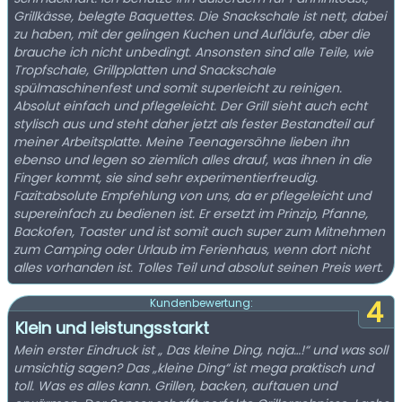
Grillkässe, belegte Baquettes. Die Snackschale ist nett, dabei
zu haben, mit der gelingen Kuchen und Aufläufe, aber die
brauche ich nicht unbedingt. Ansonsten sind alle Teile, wie
Tropfschale, Grillpplatten und Snackschale
spülmaschinenfest und somit superleicht zu reinigen.
Absolut einfach und pflegeleicht. Der Grill sieht auch echt
stylisch aus und steht daher jetzt als fester Bestandteil auf
meiner Arbeitsplatte. Meine Teenagersöhne lieben ihn
ebenso und legen so ziemlich alles drauf, was ihnen in die
Finger kommt, sie sind sehr experimentierfreudig.
Fazit:absolute Empfehlung von uns, da er pflegeleicht und
supereinfach zu bedienen ist. Er ersetzt im Prinzip, Pfanne,
Backofen, Toaster und ist somit auch super zum Mitnehmen
zum Camping oder Urlaub im Ferienhaus, wenn dort nicht
alles vorhanden ist. Tolles Teil und absolut seinen Preis wert.
4
Kundenbewertung:
Klein und leistungsstarkt
Mein erster Eindruck ist „ Das kleine Ding, naja…!“ und was soll
umsichtig sagen? Das „kleine Ding“ ist mega praktisch und
toll. Was es alles kann. Grillen, backen, auftauen und