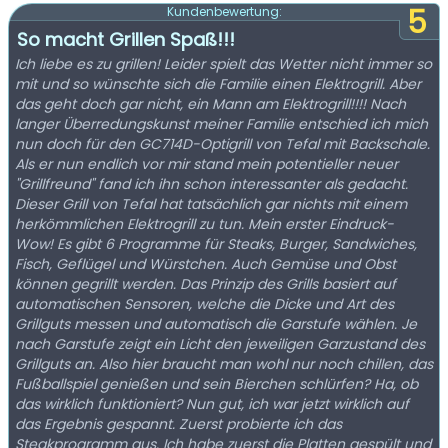
5
Kundenbewertung:
So macht Grillen Spaß!!!
Ich liebe es zu grillen! Leider spielt das Wetter nicht immer so
mit und so wünschte sich die Familie einen Elektrogrill. Aber
das geht doch gar nicht, ein Mann am Elektrogrill!!!! Nach
langer Überredungskunst meiner Familie entschied ich mich
nun doch für den GC714D-Optigrill von Tefal mit Backschale.
Als er nun endlich vor mir stand mein potentieller neuer
"Grillfreund" fand ich ihn schon interessanter als gedacht.
Dieser Grill von Tefal hat tatsächlich gar nichts mit einem
herkömmlichen Elektrogrill zu tun. Mein erster Eindruck-
Wow! Es gibt 6 Programme für Steaks, Burger, Sandwiches,
Fisch, Geflügel und Würstchen. Auch Gemüse und Obst
können gegrillt werden. Das Prinzip des Grills basiert auf
automatischen Sensoren, welche die Dicke und Art des
Grillguts messen und automatisch die Garstufe wählen. Je
nach Garstufe zeigt ein Licht den jeweiligen Garzustand des
Grillguts an. Also hier braucht man wohl nur noch chillen, das
Fußballspiel genießen und sein Bierchen schlürfen? Ha, ob
das wirklich funktioniert? Nun gut, ich war jetzt wirklich auf
das Ergebnis gespannt. Zuerst probierte ich das
Steakprogramm aus. Ich habe zuerst die Platten gespült und