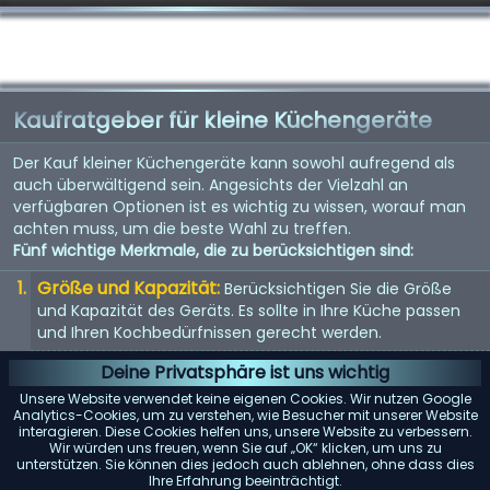
Kaufratgeber für kleine Küchengeräte
Der Kauf kleiner Küchengeräte kann sowohl aufregend als
auch überwältigend sein. Angesichts der Vielzahl an
verfügbaren Optionen ist es wichtig zu wissen, worauf man
achten muss, um die beste Wahl zu treffen.
Fünf wichtige Merkmale, die zu berücksichtigen sind:
Größe und Kapazität:
Berücksichtigen Sie die Größe
und Kapazität des Geräts. Es sollte in Ihre Küche passen
und Ihren Kochbedürfnissen gerecht werden.
Energieeffizienz:
Energieeffiziente Geräte sparen nicht
Deine Privatsphäre ist uns wichtig
nur Geld bei der Stromrechnung, sondern sind auch
Unsere Website verwendet keine eigenen Cookies. Wir nutzen Google
umweltfreundlich.
Analytics-Cookies, um zu verstehen, wie Besucher mit unserer Website
interagieren. Diese Cookies helfen uns, unsere Website zu verbessern.
Benutzerfreundlichkeit:
Suchen Sie nach Geräten mit
Wir würden uns freuen, wenn Sie auf „OK“ klicken, um uns zu
unterstützen. Sie können dies jedoch auch ablehnen, ohne dass dies
benutzerfreundlichen Bedienelementen und Funktionen.
Ihre Erfahrung beeinträchtigt.