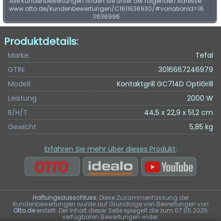
Alle Kundenbewertungen finden Sie unter der folgenden Adresse:
www.otto.de/kundenbewertungen/C1611636930/#variationId=16
11636996
Produktdetails:
Marke:
Tefal
GTIN:
3016667246979
Modell:
Kontaktgrill GC714D OptiGrill
Leistung
2000 W
B/H/T
44,5 x 22,9 x 51,2 cm
Gewicht
5,85 kg
Erfahren Sie mehr über dieses Produkt
:
Haftungsausschluss:
Diese Zusammenfassung der
Kundenbewertungen wurde auf Grundlage von Bewertungen von
Otto.de
erstellt. Der Inhalt dieser Seite spiegelt die zum 07.05.2025
verfügbaren Bewertungen wider.