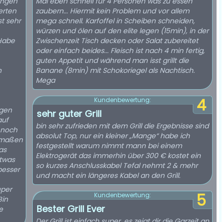
ungen
Mal eben schnell für 4 Personen was zu essen
erten
zaubern... Hiermit kein Problem und vor allem
t sehr
mega schnell. Karfoffel in Scheiben schneiden,
würzen und ölen auf den elite legen (15min), in der
 Habe
Zwischenzeit Tisch decken oder Salat zubereitet
oder einfach beides... Fleisch ist nach 4 min fertig,
guten Appetit und während man isst grillt die
Banane (8min) mit Schokoriegel als Nachtisch.
Mega
4
Kundenbewertung:
egen
sehr guter Grill
auf
bin sehr zufrieden mit dem Grill die Ergebnisse sind
absolut Top, nur ein kleiner „Mange“ habe ich
ermaßen
festgestellt warum nimmt mann bei einem
Elektrogerät das immerhin über 300 € kostet ein
etwas
so kurzes Anschlusskabel Tefal nehmt 2 & mehr
besser
und macht ein längeres Kabel an den Grill.
5
Kundenbewertung:
Bester Grill Ever
Der Grill ist einfach super ,es zeigt dir die Garzeit an