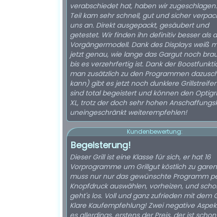
verabschiedet hat, haben wir zugeschlagen
Teil kam sehr schnell, gut und sicher verpac
uns an. Direkt ausgepackt, gesäubert und
getestet. Wir finden ihn definitiv besser als 
Vorgängermodell. Dank des Displays weiß 
jetzt genau, wie lange das Gargut noch bra
bis es verzehrfertig ist. Dank der Boostfunkti
man zusätzlich zu den Programmen dazusc
kann) gibt es jetzt noch dunklere Grillstreifen
sind total begeistert und können den Optigrill
XL, trotz der doch sehr hohen Anschaffungs
uneingeschränkt weiterempfehlen!
Kundenbewertung:
Begeisterung!
Dieser Grill ist eine Klasse für sich, er hat 16
Vorprogramme um Grillgut köstlich zu gare
muss nur nur das gewünschte Programm p
Knopfdruck auswählen, vorheizen, und scho
geht's los. Voll und ganz zufrieden mit dem G
Klare Kaufempfehlung! Zwei negative Aspekt
es allerdings, erstens der Preis, der ist schon 