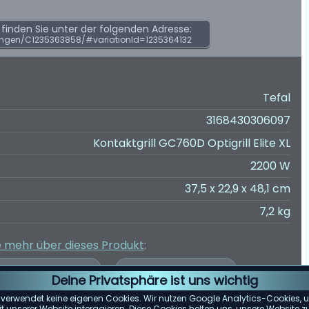
inden Sie unter der folgenden Adresse:
ngen/C1235363858/#variationId=1235364132
Tefal
3168430306097
Kontaktgrill GC760D Optigrill Elite XL
2200 W
37,5 x 22,9 x 48,1 cm
7,2 kg
e mehr über dieses Produkt
:
Deine Privatsphäre ist uns wichtig
 verwendet keine eigenen Cookies. Wir nutzen Google Analytics-Cookies, u
 unserer Website interagieren. Diese Cookies helfen uns, unsere Website z