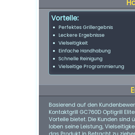
H
Vorteile:
Perfektes Grillergebnis
Leckere Ergebnisse
Vielseitigkeit
Einfache Handhabung
Schnelle Reinigung
Vielseitige Programmierung
E
Basierend auf den Kundenbewer
Kontaktgrill GC760D Optigrill Elit
Vorteile bietet. Die Kunden sin
loben seine Leistung, Vielseitigk
das Produkt in Betracht zu zieh