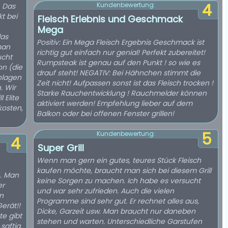
4
Kundenbewertung:
. Das
kt bei
Fleisch Erlebnis und Geschmack
Mega
das
Positiv: Ein Mega Fleisch Ergebnis Geschmack ist
man
richtig gut einfach nur genial! Perfekt zubereitet!
ucht
Rumpsteak ist genau auf den Punkt ! so wie es
on (die
drauf steht! NEGATIV: Bei Hähnchen stimmt die
hlagen
Zeit nicht! Aufpassen sonst ist das Fleisch trocken !
. Wir
Starke Rauchentwicklung ! Rauchmelder können
 Elite
aktiviert werden! Empfehlung lieber auf dem
kosten,
Balkon oder bei offenen Fenster grillen!
5
Kundenbewertung:
4
Super Grill
Wenn man gern ein gutes, teures Stück Fleisch
kaufen möchte, braucht man sich bei diesem Grill
n. Man
keine Sorgen zu machen. Ich habe es versucht
er
und war sehr zufrieden. Auch die vielen
n
Programme sind sehr gut. Er rechnet alles aus,
erät!!
Dicke, Garzeit usw. Man braucht nur daneben
e gibt
stehen und warten. Unterschiedliche Garstufen
saftig,