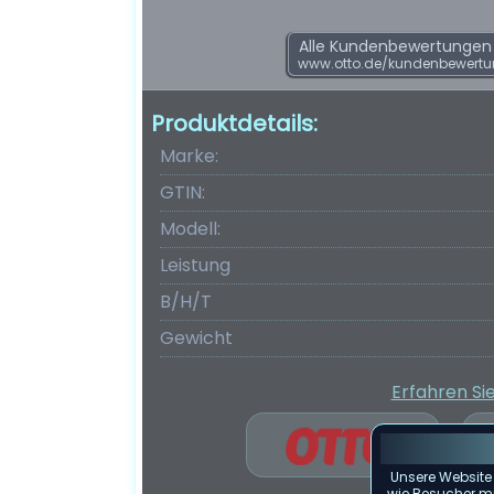
Alle Kundenbewertungen f
www.otto.de/kundenbewertu
Produktdetails:
Marke:
GTIN:
Modell:
Leistung
B/H/T
Gewicht
Erfahren Si
Unsere Website
wie Besucher mit