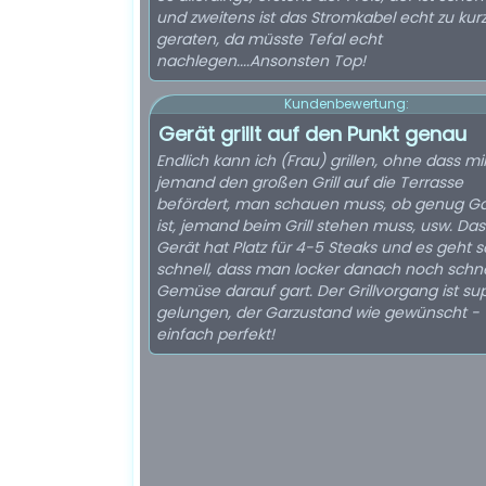
und zweitens ist das Stromkabel echt zu kur
geraten, da müsste Tefal echt
nachlegen....Ansonsten Top!
Kundenbewertung:
Gerät grillt auf den Punkt genau
Endlich kann ich (Frau) grillen, ohne dass mi
jemand den großen Grill auf die Terrasse
befördert, man schauen muss, ob genug G
ist, jemand beim Grill stehen muss, usw. Das
Gerät hat Platz für 4-5 Steaks und es geht s
schnell, dass man locker danach noch schne
Gemüse darauf gart. Der Grillvorgang ist su
gelungen, der Garzustand wie gewünscht -
einfach perfekt!