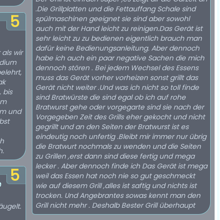
.Die Grillplatten und die Fettauffang Schale sind
5
spülmaschinen geeignet sie sind aber sowohl
auch mit der Hand leicht zu reinigen.Das Gerät ist
sehr leicht zu zu bedienen eigentlich brauch man
dafür keine Bedienungsanleitung. Aber dennoch
als wir
habe ich auch ein paar negative Sachen die mich
edium
dennoch stören . Bei jedem Wechsel des Essens
elehrt,
muss das Gerät vorher vorheizen sonst grillt das
ak
Gerät nicht weiter .Und was ich nicht so toll finde
 bis
sind Bratwürste die sind egal ob ich auf rohe
um
Bratwurst gehe oder vorgegarte sind sie nach der
um und
Vorgegeben Zeit des Grills eher gekocht und nicht
bst
gegrillt und an den Seiten der Bratwurst ist es
eindeutig noch unfertig .Bleibt mir immer nur übrig
ch
die Bratwurt nochmals zu wenden und die Seiten
h.
zu Grillen ,erst dann sind diese fertig und mega
lecker . Aber dennoch finde ich Das Gerät ist mega
5
weil das Essen hat noch nie so gut geschmeckt
e
wie auf diesem Grill ,alles ist saftig und nichts ist
trocken. Und Angebrantes sowas kennt man den
Grill nicht mehr . Deshalb Bester Grill überhaupt
äugelt.