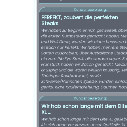
Kundenbewertung:
PERFEKT, zaubert die perfekten
Steaks
Wir haben zu Beginn ehrlich gezweifelt, aber 
die ersten Rumpsteaks gemacht haben, M
und Well Done, wurden wir eines besseren b
einfach nur Perfekt. Wir haben mehrere Ste
Sorten ausprobiert, über Australische Steaks,
hin zum Rib Eye Steak, alle wurden super. Z
Frühstück haben wir Bacon gemacht, Medi
knusprig und die waren wirklich knusprig, sel
Thüringer Rostbratwurst, sowie
Schweine/Hühnchen Spieße, wurden einfa
genial. Klare Kaufempfehlung, Daumen hoc
Kundenbewertung:
Wir hab schon lange mit dem Elit
XL ...
Wir hab schon lange mit dem Elite XL gelieb
Als sich dann vor kurzem unser OptiGrill+ XL