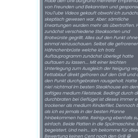
Habe den Grill aufgrund mehrerer Empfehl
von Freunden und Bekannten und gespons
YouTube Videos gekauft obwohl ich zunächs
skeptisch gewesen war. Aber: sämtliche
Erwartungen wurden mehr als übertroffen.
zunächst verschiedene Steaksorten und
Bratwürste gegrillt. Alles auf den Punkt ohne
einmal reinzuschauen. Selbst die gefrorenen
Hähnchenbrüste welche ich trotz
Auftauprogramm zunächst überlegt hatte
auftauen zu lassen.... Mit einer leichten
Unterlegung zum Ausgleich der Neigung w
Fettablauf direkt gefroren auf den Grill und 
den Punkt durchgebraten rausgeholt. Hatte noch
nie! nichtmal im besten Steakhouse ein d
saftiges medium Filetsteak. Bedingt durch das
durchbraten bei Geflügel ist dieses immer 
trockener als medium Rinderfilet. Dennoch 
als ich es jemals in der besten Pfanne
hinbekommen hatte. Reinigung ebenfalls super
einfach. Beide Platten in die Spülmaschine. Bin
begeistert. Und nein... Ich bekomme für diese
Bewertung keinen Cent noch den Grill 😁