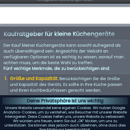
Kaufratgeber für kleine Küchengeräte
Der Kauf kleiner Küchengeräte kann sowohl aufregend als
auch überwältigend sein. Angesichts der Vielzahl an
verfügbaren Optionen ist es wichtig zu wissen, worauf man
achten muss, um die beste Wahl zu treffen.
Fünf wichtige Merkmale, die zu berücksichtigen sind:
Größe und Kapazität:
Berücksichtigen Sie die Größe
und Kapazität des Geräts. Es sollte in Ihre Küche passen
und Ihren Kochbedürfnissen gerecht werden.
Energieeffizienz:
Energieeffiziente Geräte sparen nicht
Deine Privatsphäre ist uns wichtig
nur Geld bei der Stromrechnung, sondern sind auch
Unsere Website verwendet keine eigenen Cookies. Wir nutzen Google
umweltfreundlich.
Analytics-Cookies, um zu verstehen, wie Besucher mit unserer Website
interagieren. Diese Cookies helfen uns, unsere Website zu verbessern.
Benutzerfreundlichkeit:
Suchen Sie nach Geräten mit
Wir würden uns freuen, wenn Sie auf „OK“ klicken, um uns zu
unterstützen. Sie können dies jedoch auch ablehnen, ohne dass dies
benutzerfreundlichen Bedienelementen und Funktionen.
Ihre Erfahrung beeinträchtigt.