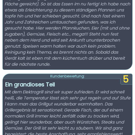
Fläche gereicht). So ist das Essen im nu fertig! Ich habe nach
etwas als Erleichterung zu diesem ständigen Pfannen uns
topfe hin und her schieben gesucht. Und nach fast einem
Jahr und Zahlreichen umtauschen gefunden, was ich
gesucht habe. Hier werden Pfannkuchen, Eier (mit und ohne
zugaben), Gemüse, Fleisch etc… mega!!! Steht nun fest
neben dem Herd und wird seit Ankunft ununterbrochen
genutzt. Speisen warm halten war auch kein problem.
Reinigung kein Thema, es brennt nichts an. Sobald das
Gerät kalt ist eben mit dem küchentuch drüber und bereit
für die nächste runde.
5
Kundenbewertung:
Ein grandioses Teil
Mit dem Elektrogrill sind wir super zufrieden. Er wird schnell
heiß, die Temperatur lässt sich sehr gut regeln und auf Stufe
1 kann man das Grillgut wunderbar warmhalten. Das
Grillergebnis ist sensationell. Gerade Fisch, der auf einem
normalen Grill immer leicht zerfällt oder zu trocken wird,
gelingt hier wunderbar, aber auch Würstchen, Steaks und
Gemüse. Der Grill ist sehr leicht zu säubern. Wir sind ganz
begeistert: die beste Anschaffung, sehr empfehlenswert!