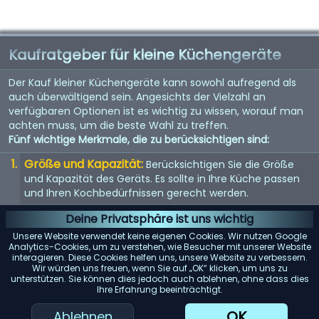
Kaufratgeber für kleine Küchengeräte
Der Kauf kleiner Küchengeräte kann sowohl aufregend als
auch überwältigend sein. Angesichts der Vielzahl an
verfügbaren Optionen ist es wichtig zu wissen, worauf man
achten muss, um die beste Wahl zu treffen.
Fünf wichtige Merkmale, die zu berücksichtigen sind:
Größe und Kapazität:
Berücksichtigen Sie die Größe
und Kapazität des Geräts. Es sollte in Ihre Küche passen
und Ihren Kochbedürfnissen gerecht werden.
Energieeffizienz:
Energieeffiziente Geräte sparen nicht
Deine Privatsphäre ist uns wichtig
nur Geld bei der Stromrechnung, sondern sind auch
Unsere Website verwendet keine eigenen Cookies. Wir nutzen Google
umweltfreundlich.
Analytics-Cookies, um zu verstehen, wie Besucher mit unserer Website
interagieren. Diese Cookies helfen uns, unsere Website zu verbessern.
Benutzerfreundlichkeit:
Suchen Sie nach Geräten mit
Wir würden uns freuen, wenn Sie auf „OK“ klicken, um uns zu
unterstützen. Sie können dies jedoch auch ablehnen, ohne dass dies
benutzerfreundlichen Bedienelementen und Funktionen.
Ihre Erfahrung beeinträchtigt.
Sie sollten einfach zu bedienen und zu reinigen sein.
OK
Ablehnen